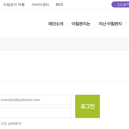
아침편지 여행
아버지센터
BDS
고도원T
재단소개
아침편지는
지난 아침편지
|
|
|
그인 상태유지