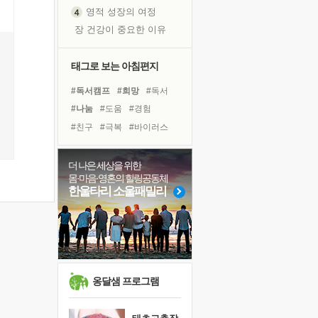
영적 성장의 여정
장 건강이 중요한 이유
신의 음성을 듣는다
흙이 된 몸으로 출근하는 여자
태그로 보는 아침편지
극과 극의 양 끝단
#독서캠프
#희망
#독서
내가 '나다움'을 찾는 길
#나눔
#도움
#경험
피해 갈 수 없는 사건들
#친구
#극복
#바이러스
처음 손을 잡았던 날
#면역력
#아이들
#선택
꿈이 실제가 되는 것
#사람
#명상
#삶
더 나은 세상을 위한
'말 타는 법'을 먼저
몸·마음·영혼의 힐링공동체
#비전캠프
#리더
#건강
졸업식 사진을 보며
한울타리 소울패밀리
#링컨학교
#위기
#계획
아픈 아버지를 위한 공간 설계
#다짐
#힐링
#유튜브
극심한 변비, 어깨결림, 수면 장애
보고 싶은 어머니
유년 시절의 부산 영도 바다
못된 꼰대들
옹달샘 프로그램
거울 속의 나