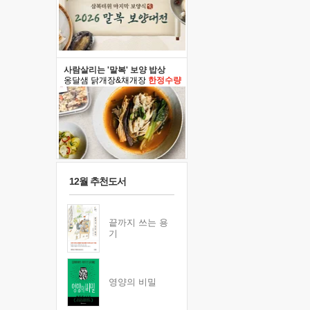
사람살리는 '말복' 보양 밥상
옹달샘 닭개장&채개장
한정수량
12월 추천도서
끝까지 쓰는 용
기
영양의 비밀