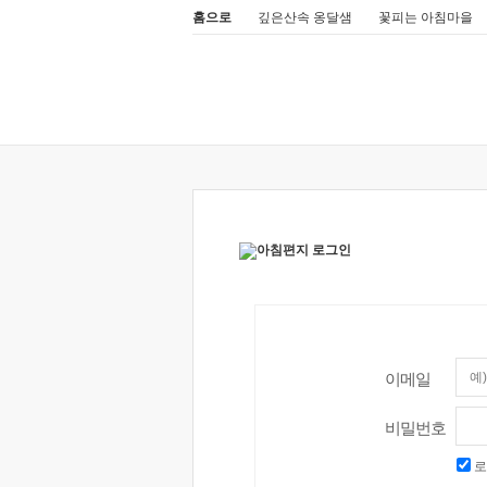
홈으로
깊은산속 옹달샘
꽃피는 아침마을
이메일
비밀번호
로