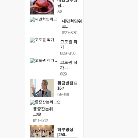
태초고추장
담..
8/8
내면혁명워
크..
8/29~8/30
고도원 작
가 ..
8/29~8/30
고도원 작
가 ..
8/29
황금변캠프
16기
9/5~9/6
통증잡는워
크숍
9/11~9/12
하루명상
[250..