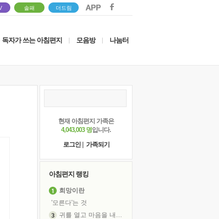
V
솔패
더드림
독자가 쓰는 아침편지
모음방
나눔터
|
|
현재 아침편지 가족은
4,043,003 명
입니다.
로그인
|
가족되기
아침편지 랭킹
희망이란
'모른다'는 것
귀를 열고 마음을 내어주고