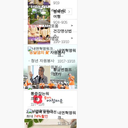
9/19
캘린더보기+
행복한가족
여행
9/24~9/26
힐링허그
사감포옹
>
건강명상법
스..
예술치유
걷기명상
>
10/9~10/10
내면혁명워
'옹달샘의 꽃'
자원봉사
크..
· 청년 자원봉사
10/17~10/18
· 금빛청년 자원봉사
황금변캠프
· 음식연구 자원봉사
17기
10/30~10/31
통증잡는워
크숍
11/7~11/8
2026 말복 보양대전
내면혁명워
최대
74%할인
크..
12/12~12/13