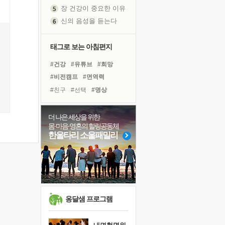
장 건강이 중요한 이유
신의 음성을 듣는다
흙이 된 몸으로 출근하는 여자
극과 극의 양 끝단
태그로 보는 아침편지
내가 '나다움'을 찾는 길
피해 갈 수 없는 사건들
#건강
#유튜브
#희망
처음 손을 잡았던 날
#비전캠프
#면역력
꿈이 실제가 되는 것
#친구
#선택
#명상
'말 타는 법'을 먼저
#독서캠프
#극복
졸업식 사진을 보며
#링컨학교
#힐링
#위기
더 나은 세상을 위한
몸·마음·영혼의 힐링공동체
극심한 변비, 어깨결림, 수면 장애
#바이러스
#삶
#리더
한울타리 소울패밀리
아픈 아버지를 위한 공간 설계
#계획
#사람
#아이들
슬럼프
#도움
#다짐
#경험
보고 싶은 어머니
#독서
#나눔
유년 시절의 부산 영도 바다
못된 꼰대들
옹달샘 프로그램
희망이란
'모른다'는 것