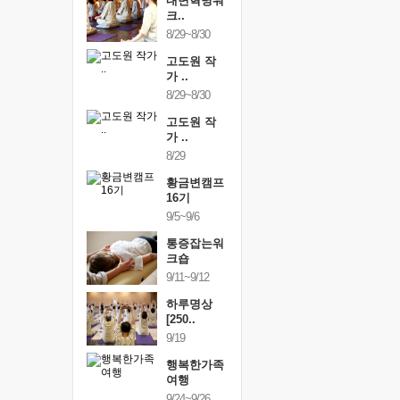
건강명상법
내면혁명워
건강명상
..
크..
스..
/9~10/10
8/29~8/30
10/9~10/10
내면혁명워
고도원 작
내면혁명
..
가 ..
크..
/17~10/18
8/29~8/30
10/17~10/18
황금변캠프
고도원 작
황금변캠
7기
가 ..
17기
/30~10/31
8/29
10/30~10/31
통증잡는워
황금변캠프
통증잡는
크숍
16기
크숍
/7~11/8
9/5~9/6
11/7~11/8
내면혁명워
통증잡는워
내면혁명
..
크숍
크..
/12~12/13
9/11~9/12
12/12~12/13
하루명상
[250..
9/19
행복한가족
여행
9/24~9/26