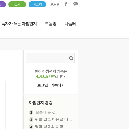
V
솔패
더드림
독자가 쓰는 아침편지
모음방
나눔터
|
|
현재 아침편지 가족은
4,043,027 명
입니다.
로그인
|
가족되기
아침편지 랭킹
'모른다'는 것
귀를 열고 마음을 내어주고
영적 성장의 여정