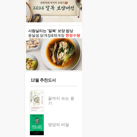
사람살리는 '말복' 보양 밥상
옹달샘 닭개장&채개장
한정수량
12월 추천도서
끝까지 쓰는 용
기
영양의 비밀