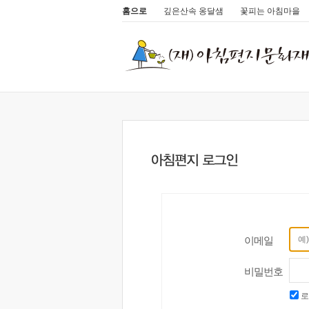
홈으로
깊은산속 옹달샘
꽃피는 아침마을
이메일
비밀번호
로