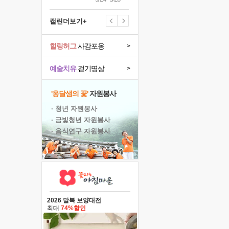
캘린더보기+
힐링허그
사감포옹
>
예술치유
걷기명상
>
'옹달샘의 꽃'
자원봉사
· 청년 자원봉사
· 금빛청년 자원봉사
· 음식연구 자원봉사
2026 말복 보양대전
최대
74%할인