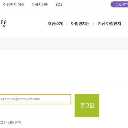
아침편지 여행
아버지센터
BDS
고도원T
재단소개
아침편지는
지난 아침편지
|
|
|
그인 상태유지