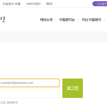
아침편지 여행
아버지센터
BDS
고도원T
재단소개
아침편지는
지난 아침편지
|
|
|
그인 상태유지