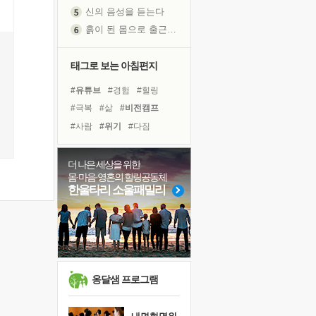
신의 음성을 듣는다
흙이 된 몸으로 출근하는 여자
극과 극의 양 끝단
내가 '나다움'을 찾는 길
태그로 보는 아침편지
피해 갈 수 없는 사건들
#유튜브
#경험
#힐링
처음 손을 잡았던 날
#극복
#삶
#비전캠프
꿈이 실제가 되는 것
#사람
#위기
#다짐
'말 타는 법'을 먼저
#명상
#아이들
#친구
졸업식 사진을 보며
#희망
#계획
#독서캠프
더 나은 세상을 위한
극심한 변비, 어깨결림, 수면 장애
몸·마음·영혼의 힐링공동체
#나눔
#건강
#면역력
아픈 아버지를 위한 공간 설계
한울타리 소울패밀리
#리더
#선택
#링컨학교
슬럼프
#도움
#바이러스
#독서
보고 싶은 어머니
유년 시절의 부산 영도 바다
못된 꼰대들
너무 황홀한 꽃들이여!
옹달샘 프로그램
희망이란
'모른다'는 것