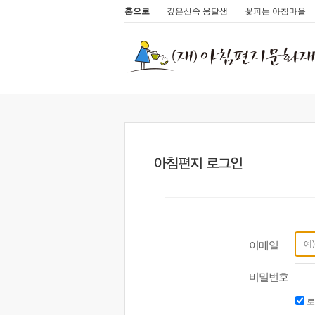
홈으로
깊은산속 옹달샘
꽃피는 아침마을
이메일
비밀번호
로