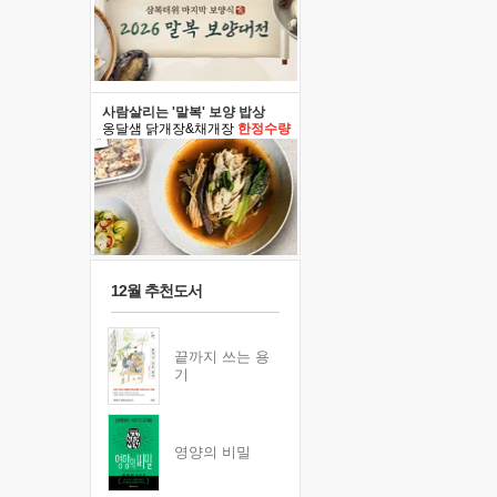
사람살리는 '말복' 보양 밥상
옹달샘 닭개장&채개장
한정수량
12월 추천도서
끝까지 쓰는 용
기
영양의 비밀