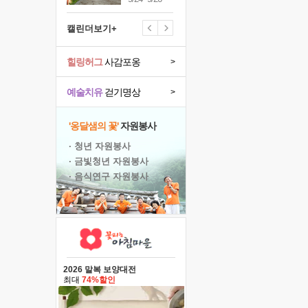
캘린더보기+
힐링허그
사감포옹
>
예술치유
걷기명상
>
'옹달샘의 꽃'
자원봉사
· 청년 자원봉사
· 금빛청년 자원봉사
· 음식연구 자원봉사
2026 말복 보양대전
최대
74%할인