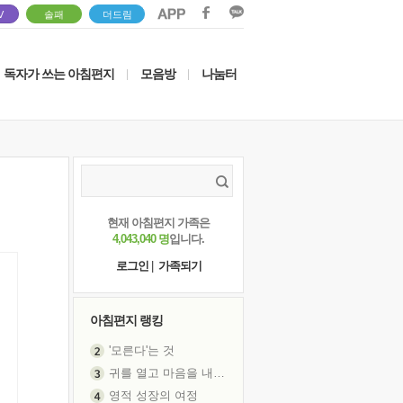
V
솔패
더드림
독자가 쓰는 아침편지
모음방
나눔터
|
|
현재 아침편지 가족은
4,043,040 명
입니다.
로그인
|
가족되기
아침편지 랭킹
'모른다'는 것
귀를 열고 마음을 내어주고
영적 성장의 여정