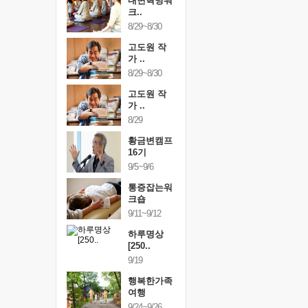
건강명상법
내면혁명워
건강명상
..
크..
스..
/9~10/10
8/29~8/30
10/9~10/10
내면혁명워
고도원 작
내면혁명
..
가 ..
크..
/17~10/18
8/29~8/30
10/17~10/18
황금변캠프
고도원 작
황금변캠
7기
가 ..
17기
/30~10/31
8/29
10/30~10/31
통증잡는워
황금변캠프
통증잡는
크숍
16기
크숍
/7~11/8
9/5~9/6
11/7~11/8
내면혁명워
통증잡는워
내면혁명
..
크숍
크..
/12~12/13
9/11~9/12
12/12~12/13
하루명상
[250..
9/19
행복한가족
여행
9/24~9/26