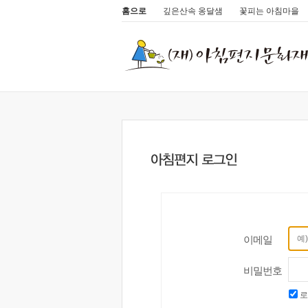
홈으로
깊은산속 옹달샘
꽃피는 아침마을
이메일
비밀번호
로