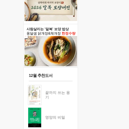
사람살리는 '말복' 보양 밥상
옹달샘 닭개장&채개장
한정수량
12월 추천도서
끝까지 쓰는 용
기
영양의 비밀