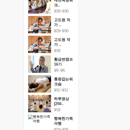
건강명상법
내면혁명워
건강명상
..
크..
스..
/9~10/10
8/29~8/30
10/9~10/10
내면혁명워
고도원 작
내면혁명
..
가 ..
크..
/17~10/18
8/29~8/30
10/17~10/18
황금변캠프
고도원 작
황금변캠
7기
가 ..
17기
/30~10/31
8/29
10/30~10/31
통증잡는워
황금변캠프
통증잡는
크숍
16기
크숍
/7~11/8
9/5~9/6
11/7~11/8
내면혁명워
통증잡는워
내면혁명
..
크숍
크..
/12~12/13
9/11~9/12
12/12~12/13
하루명상
[250..
9/19
행복한가족
여행
9/24~9/26