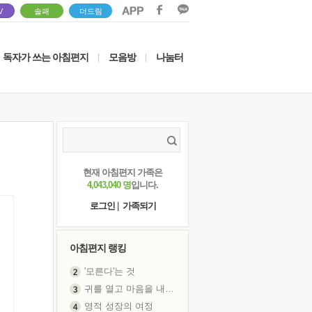
V
솔패
더드림
독자가 쓰는 아침편지
모음방
나눔터
|
|
현재 아침편지 가족은
4,043,040 명
입니다.
로그인
|
가족되기
아침편지 랭킹
'모른다'는 것
귀를 열고 마음을 내어주고
영적 성장의 여정