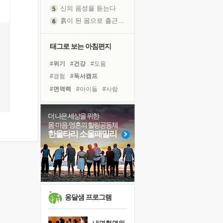
신의 음성을 듣는다
흙이 된 몸으로 출근하는 여자
극과 극의 양 끝단
내가 '나다움'을 찾는 길
태그로 보는 아침편지
피해 갈 수 없는 사건들
#위기
#건강
#도움
처음 손을 잡았던 날
#경험
#독서캠프
꿈이 실제가 되는 것
#면역력
#아이들
#사람
'말 타는 법'을 먼저
#힐링
#선택
#독서
졸업식 사진을 보며
#다짐
#유튜브
#나눔
극심한 변비, 어깨결림, 수면 장애
더 나은 세상을 위한
몸·마음·영혼의 힐링공동체
#링컨학교
#바이러스
아픈 아버지를 위한 공간 설계
한울타리 소울패밀리
#희망
#삶
#리더
#친구
슬럼프
#비전캠프
#계획
#극복
보고 싶은 어머니
#명상
유년 시절의 부산 영도 바다
못된 꼰대들
너무 황홀한 꽃들이여!
옹달샘 프로그램
희망이란
'모른다'는 것