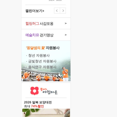
캘린더보기+
힐링허그
사감포옹
>
예술치유
걷기명상
>
'옹달샘의 꽃'
자원봉사
· 청년 자원봉사
· 금빛청년 자원봉사
· 음식연구 자원봉사
2026 말복 보양대전
최대
74%할인