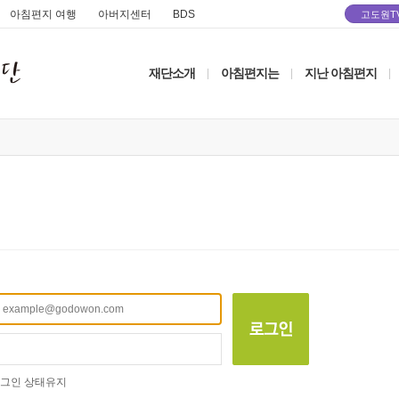
아침편지 여행
아버지센터
BDS
고도원T
재단소개
아침편지는
지난 아침편지
|
|
|
그인 상태유지