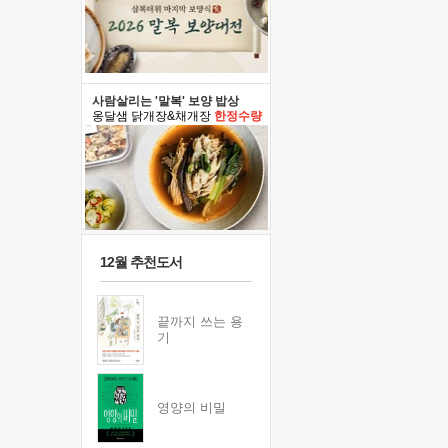
사람살리는 '말복' 보양 밥상
옹달샘 닭개장&채개장
한정수량
12월 추천도서
끝까지 쓰는 용
기
영양의 비밀