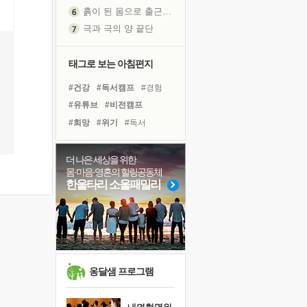
흙이 된 몸으로 출근하는 여자
극과 극의 양 끝단
내가 '나다움'을 찾는 길
피해 갈 수 없는 사건들
태그로 보는 아침편지
처음 손을 잡았던 날
#건강
#독서캠프
#경험
꿈이 실제가 되는 것
#유튜브
#비전캠프
'말 타는 법'을 먼저
#희망
#위기
#독서
졸업식 사진을 보며
#아이들
#리더
#계획
극심한 변비, 어깨결림, 수면 장애
#힐링
#삶
#나눔
더 나은 세상을 위한
아픈 아버지를 위한 공간 설계
몸·마음·영혼의 힐링공동체
#면역력
#도움
슬럼프
한울타리 소울패밀리
#바이러스
#극복
#친구
보고 싶은 어머니
#다짐
#명상
#사람
유년 시절의 부산 영도 바다
#선택
#링컨학교
못된 꼰대들
너무 황홀한 꽃들이여!
희망이란
옹달샘 프로그램
'모른다'는 것