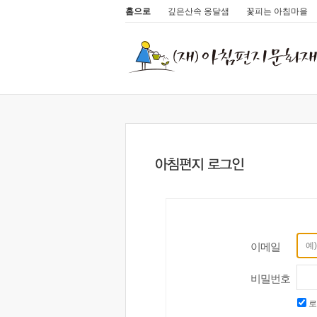
홈으로
깊은산속 옹달샘
꽃피는 아침마을
이메일
비밀번호
로