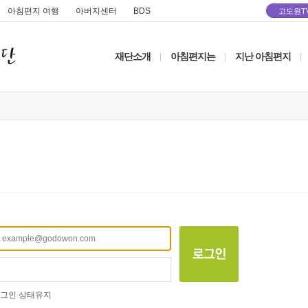
아침편지 여행
아버지센터
BDS
고도원T
재단소개
아침편지는
지난 아침편지
|
|
|
그인 상태유지