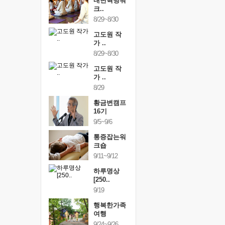
건강명상법
내면혁명워
건강명상
..
크..
스..
/9~10/10
8/29~8/30
10/9~10/10
내면혁명워
고도원 작
내면혁명
..
가 ..
크..
/17~10/18
8/29~8/30
10/17~10/18
황금변캠프
고도원 작
황금변캠
7기
가 ..
17기
/30~10/31
8/29
10/30~10/31
통증잡는워
황금변캠프
통증잡는
크숍
16기
크숍
/7~11/8
9/5~9/6
11/7~11/8
내면혁명워
통증잡는워
내면혁명
..
크숍
크..
/12~12/13
9/11~9/12
12/12~12/13
하루명상
[250..
9/19
행복한가족
여행
9/24~9/26