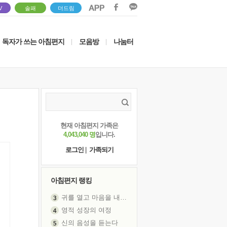
V
솔패
더드림
독자가 쓰는 아침편지
모음방
나눔터
|
|
현재 아침편지 가족은
4,043,040 명
입니다.
로그인
|
가족되기
아침편지 랭킹
귀를 열고 마음을 내어주고
영적 성장의 여정
신의 음성을 듣는다