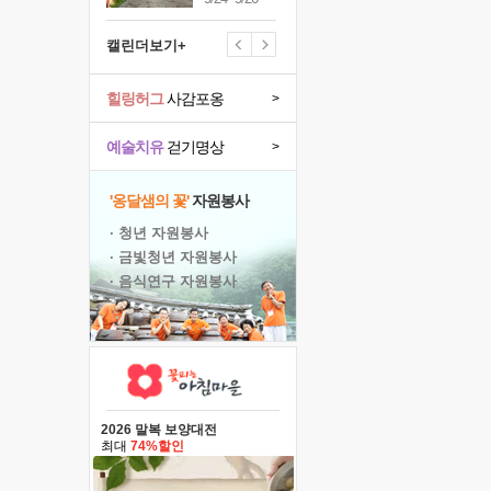
캘린더보기+
힐링허그
사감포옹
>
예술치유
걷기명상
>
'옹달샘의 꽃'
자원봉사
· 청년 자원봉사
· 금빛청년 자원봉사
· 음식연구 자원봉사
2026 말복 보양대전
최대
74%할인