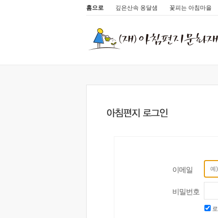
홈으로
깊은산속 옹달샘
꽃피는 아침마을
이메일
비밀번호
로