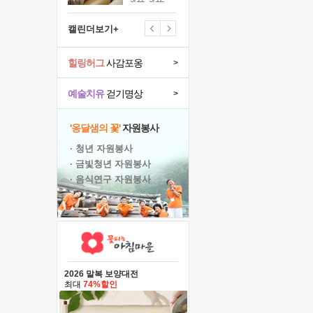
캘린더보기+
힐링허그
사감포옹
>
예술치유
걷기명상
>
'옹달샘의 꽃'
자원봉사
· 청년 자원봉사
· 금빛청년 자원봉사
· 음식연구 자원봉사
2026 말복 보양대전
최대
74%할인