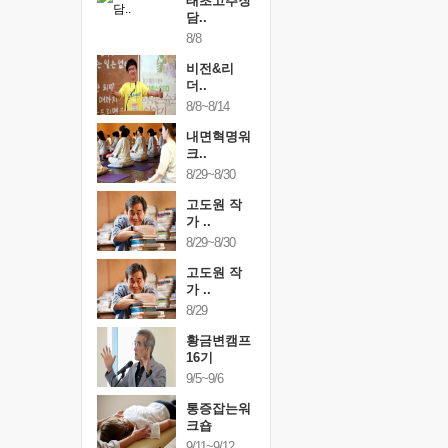
하루명상
태초고추장
하루명상
50..
담..
[250..
19
8/8
9/19
행복한가족
비전&리
행복한가
여행
더..
여행
24~9/26
8/8~8/14
9/24~9/26
건강명상법
내면혁명워
건강명상
..
크..
스..
/9~10/10
8/29~8/30
10/9~10/10
내면혁명워
고도원 작
내면혁명
..
가 ..
크..
/17~10/18
8/29~8/30
10/17~10/18
황금변캠프
고도원 작
황금변캠
7기
가 ..
17기
/30~10/31
8/29
10/30~10/31
통증잡는워
황금변캠프
통증잡는
크숍
16기
크숍
/7~11/8
9/5~9/6
11/7~11/8
내면혁명워
통증잡는워
내면혁명
..
크숍
크..
/12~12/13
9/11~9/12
12/12~12/13