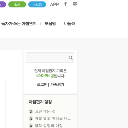
V
솔패
더드림
독자가 쓰는 아침편지
모음방
나눔터
|
|
현재 아침편지 가족은
4,042,954 명
입니다.
로그인
|
가족되기
아침편지 랭킹
'모른다'는 것
귀를 열고 마음을 내어주고
영적 성장의 여정