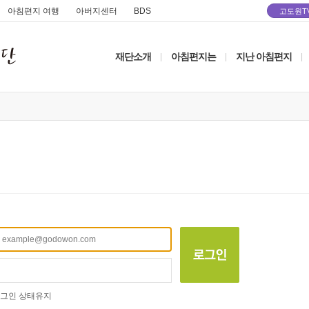
아침편지 여행
아버지센터
BDS
고도원T
재단소개
아침편지는
지난 아침편지
|
|
|
그인 상태유지