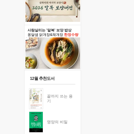
사람살리는 '말복' 보양 밥상
옹달샘 닭개장&채개장
한정수량
12월 추천도서
끝까지 쓰는 용
기
영양의 비밀