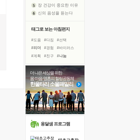
장 건강이 중요한 이유
신의 음성을 듣는다
흙이 된 몸으로 출근하는 여자
극과 극의 양 끝단
태그로 보는 아침편지
내가 '나다움'을 찾는 길
피해 갈 수 없는 사건들
#도움
#다짐
#선택
처음 손을 잡았던 날
#리더
#경험
#바이러스
꿈이 실제가 되는 것
#계획
#친구
#나눔
'말 타는 법'을 먼저
#독서캠프
#삶
#사람
아픈 아버지를 위한 공간 설계
#아이들
#힐링
#희망
더 나은 세상을 위한
몸·마음·영혼의 힐링공동체
졸업식 사진을 보며
#위기
#극복
#독서
한울타리 소울패밀리
극심한 변비, 어깨결림, 수면 장애
#유튜브
#면역력
보고 싶은 어머니
#비전캠프
#명상
마음이 멈춰 버린 곳
#링컨학교
#건강
유년 시절의 부산 영도 바다
못된 꼰대들
옹달샘 프로그램
희망이란
'모른다'는 것