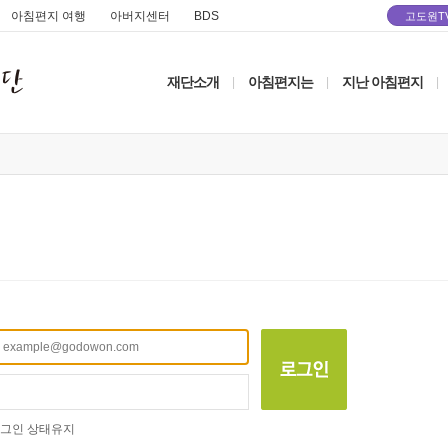
아침편지 여행
아버지센터
BDS
고도원T
재단소개
아침편지는
지난 아침편지
|
|
|
그인 상태유지