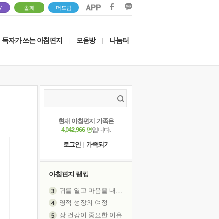
V
솔패
더드림
독자가 쓰는 아침편지
모음방
나눔터
|
|
현재 아침편지 가족은
4,042,966 명
입니다.
로그인
|
가족되기
아침편지 랭킹
귀를 열고 마음을 내어주고
영적 성장의 여정
장 건강이 중요한 이유