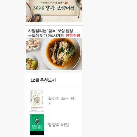
사람살리는 '말복' 보양 밥상
옹달샘 닭개장&채개장
한정수량
12월 추천도서
끝까지 쓰는 용
기
영양의 비밀