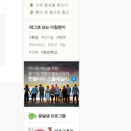
신의 음성을 듣는다
흙이 된 몸으로 출근하는 여자
극과 극의 양 끝단
내가 '나다움'을 찾는 길
태그로 보는 아침편지
피해 갈 수 없는 사건들
#희망
#아이들
#리더
처음 손을 잡았던 날
#바이러스
#친구
#삶
꿈이 실제가 되는 것
#극복
#링컨학교
'말 타는 법'을 먼저
#독서캠프
#사람
졸업식 사진을 보며
#유튜브
#비전캠프
더 나은 세상을 위한
아픈 아버지를 위한 공간 설계
몸·마음·영혼의 힐링공동체
#위기
#선택
#나눔
극심한 변비, 어깨결림, 수면 장애
한울타리 소울패밀리
#면역력
#힐링
#도움
보고 싶은 어머니
#독서
#다짐
#경험
유년 시절의 부산 영도 바다
#건강
#계획
#명상
못된 꼰대들
거울 속의 나
희망이란
옹달샘 프로그램
'모른다'는 것