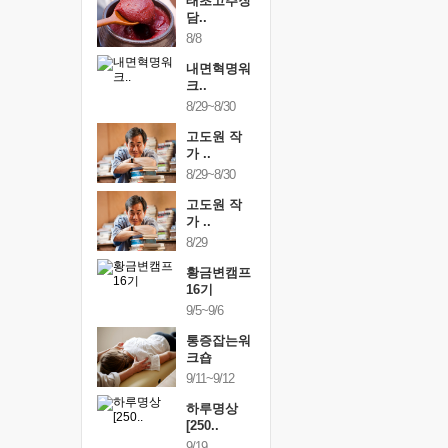
행복한가족
태초고추장
행복한가
여행
담..
여행
24~9/26
8/8
9/24~9/26
건강명상법
내면혁명워
건강명상
..
크..
스..
/9~10/10
8/29~8/30
10/9~10/10
내면혁명워
고도원 작
내면혁명
..
가 ..
크..
/17~10/18
8/29~8/30
10/17~10/18
황금변캠프
고도원 작
황금변캠
7기
가 ..
17기
/30~10/31
8/29
10/30~10/31
통증잡는워
황금변캠프
통증잡는
크숍
16기
크숍
/7~11/8
9/5~9/6
11/7~11/8
내면혁명워
통증잡는워
내면혁명
..
크숍
크..
/12~12/13
9/11~9/12
12/12~12/13
하루명상
[250..
9/19