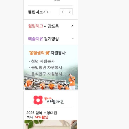
캘린더보기+
힐링허그
사감포옹
>
예술치유
걷기명상
>
'옹달샘의 꽃'
자원봉사
· 청년 자원봉사
· 금빛청년 자원봉사
· 음식연구 자원봉사
2026 말복 보양대전
최대
74%할인