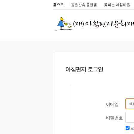
홈으로
깊은산속 옹달샘
꽃피는 아침마을
이메일
비밀번호
로