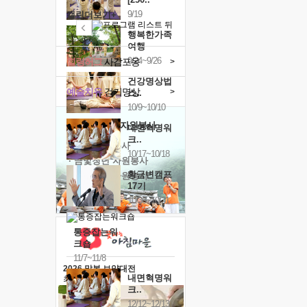
9/19
캘린더보기+
행복한가족
여행
9/24~9/26
힐링허그
사감포옹
>
건강명상법
예술치유
걷기명상
>
스..
10/9~10/10
'옹달샘의 꽃'
자원봉사
내면혁명워
크..
· 청년 자원봉사
10/17~10/18
· 금빛청년 자원봉사
황금변캠프
· 음식연구 자원봉사
17기
10/30~10/31
통증잡는워
크숍
11/7~11/8
2026 말복 보양대전
내면혁명워
최대
74%할인
크..
12/12~12/13