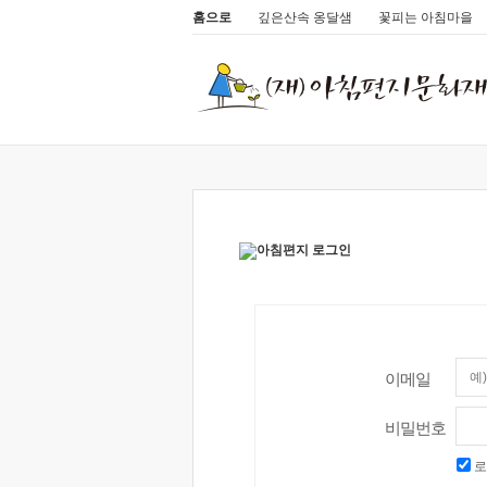
홈으로
깊은산속 옹달샘
꽃피는 아침마을
이메일
비밀번호
로