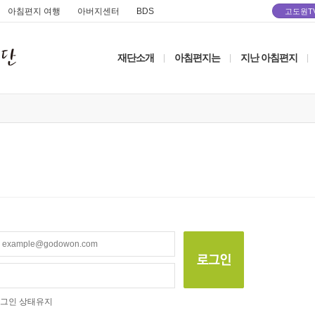
아침편지 여행
아버지센터
BDS
고도원T
재단소개
아침편지는
지난 아침편지
|
|
|
그인 상태유지