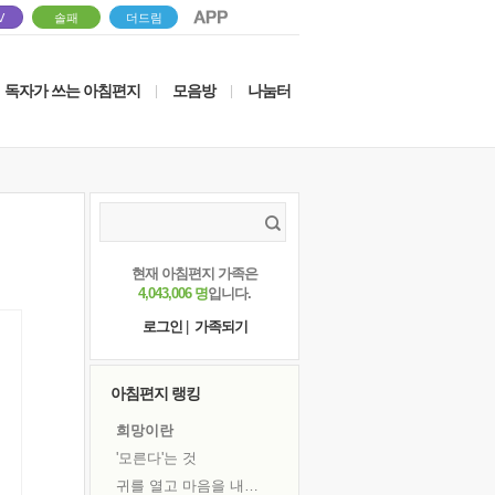
V
솔패
더드림
독자가 쓰는 아침편지
모음방
나눔터
|
|
현재 아침편지 가족은
4,043,006 명
입니다.
로그인
|
가족되기
아침편지 랭킹
희망이란
'모른다'는 것
귀를 열고 마음을 내어주고