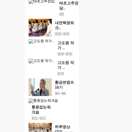
태초고추장
담..
8/8
내면혁명워
크..
8/29~8/30
고도원 작
가 ..
8/29~8/30
고도원 작
가 ..
8/29
황금변캠프
16기
9/5~9/6
통증잡는워
크숍
9/11~9/12
하루명상
[250..