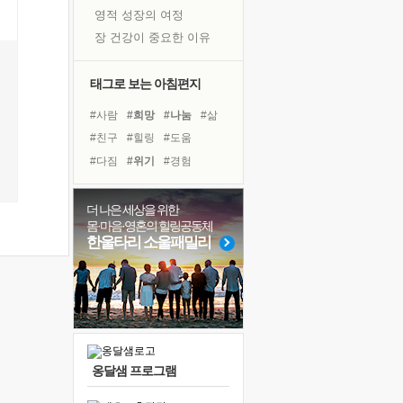
영적 성장의 여정
장 건강이 중요한 이유
신의 음성을 듣는다
흙이 된 몸으로 출근하는 여자
태그로 보는 아침편지
극과 극의 양 끝단
#사람
#희망
#나눔
#삶
내가 '나다움'을 찾는 길
#친구
#힐링
#도움
피해 갈 수 없는 사건들
#다짐
#위기
#경험
처음 손을 잡았던 날
#계획
#극복
#선택
꿈이 실제가 되는 것
#건강
#아이들
더 나은 세상을 위한
'말 타는 법'을 먼저
몸·마음·영혼의 힐링공동체
#바이러스
#독서
졸업식 사진을 보며
한울타리 소울패밀리
#독서캠프
#비전캠프
아픈 아버지를 위한 공간 설계
#면역력
#리더
#명상
극심한 변비, 어깨결림, 수면 장애
#링컨학교
#유튜브
보고 싶은 어머니
유년 시절의 부산 영도 바다
못된 꼰대들
옹달샘 프로그램
거울 속의 나