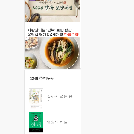
사람살리는 '말복' 보양 밥상
옹달샘 닭개장&채개장
한정수량
12월 추천도서
끝까지 쓰는 용
기
영양의 비밀