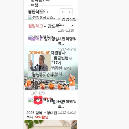
행복한가족
여행
9/24~9/26
캘린더보기+
건강명상법
스..
힐링허그
사감포옹
>
10/9~10/10
예술치유
걷기명상
>
내면혁명워
크..
10/17~10/18
'옹달샘의 꽃'
자원봉사
황금변캠프
· 청년 자원봉사
17기
· 금빛청년 자원봉사
10/30~10/31
· 음식연구 자원봉사
통증잡는워
크숍
11/7~11/8
내면혁명워
크..
12/12~12/13
2026 말복 보양대전
최대
74%할인