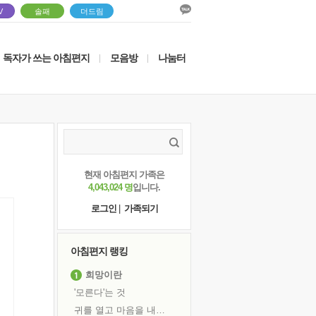
V
솔패
더드림
독자가 쓰는 아침편지
모음방
나눔터
|
|
현재 아침편지 가족은
4,043,024 명
입니다.
로그인
|
가족되기
아침편지 랭킹
희망이란
'모른다'는 것
귀를 열고 마음을 내어주고