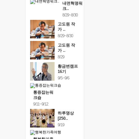
내면혁명워
크..
8/29~8/30
고도원 작
가 ..
8/29~8/30
고도원 작
가 ..
8/29
황금변캠프
16기
9/5~9/6
통증잡는워
크숍
9/11~9/12
하루명상
[250..
9/19