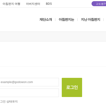
아침편지 여행
아버지센터
BDS
고도원T
재단소개
아침편지는
지난 아침편지
|
|
|
그인 상태유지