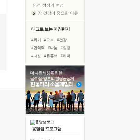
영적 성장의 여정
장 건강이 중요한 이유
신의 음성을 듣는다
흙이 된 몸으로 출근하는 여자
태그로 보는 아침편지
극과 극의 양 끝단
#위기
#극복
#건강
내가 '나다움'을 찾는 길
#면역력
#나눔
#힐링
피해 갈 수 없는 사건들
#다짐
#유튜브
#리더
처음 손을 잡았던 날
#비전캠프
#독서
꿈이 실제가 되는 것
#독서캠프
#삶
#계획
더 나은 세상을 위한
'말 타는 법'을 먼저
몸·마음·영혼의 힐링공동체
#친구
#아이들
#명상
졸업식 사진을 보며
한울타리 소울패밀리
#선택
#링컨학교
#경험
극심한 변비, 어깨결림, 수면 장애
#바이러스
#도움
#희망
아픈 아버지를 위한 공간 설계
#사람
슬럼프
보고 싶은 어머니
유년 시절의 부산 영도 바다
옹달샘 프로그램
못된 꼰대들