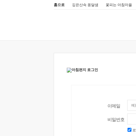
홈으로
깊은산속 옹달샘
꽃피는 아침마을
이메일
비밀번호
로