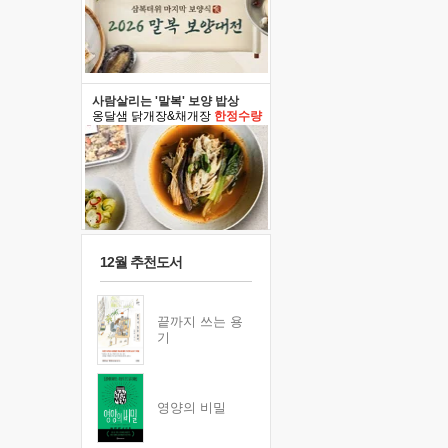
사람살리는 '말복' 보양 밥상
옹달샘 닭개장&채개장
한정수량
12월 추천도서
끝까지 쓰는 용
기
영양의 비밀