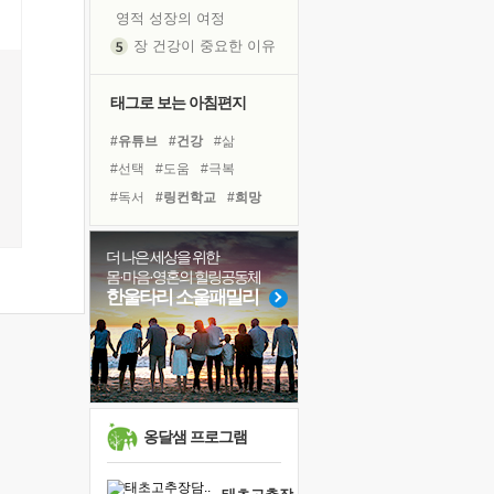
영적 성장의 여정
장 건강이 중요한 이유
신의 음성을 듣는다
흙이 된 몸으로 출근하는 여자
태그로 보는 아침편지
극과 극의 양 끝단
#유튜브
#건강
#삶
내가 '나다움'을 찾는 길
#선택
#도움
#극복
피해 갈 수 없는 사건들
#독서
#링컨학교
#희망
처음 손을 잡았던 날
#명상
#리더
#경험
꿈이 실제가 되는 것
#계획
#힐링
#위기
더 나은 세상을 위한
'말 타는 법'을 먼저
몸·마음·영혼의 힐링공동체
#독서캠프
#면역력
아픈 아버지를 위한 공간 설계
한울타리 소울패밀리
#사람
#아이들
#다짐
졸업식 사진을 보며
#친구
#비전캠프
극심한 변비, 어깨결림, 수면 장애
#바이러스
#나눔
보고 싶은 어머니
마음이 멈춰 버린 곳
유년 시절의 부산 영도 바다
옹달샘 프로그램
못된 꼰대들