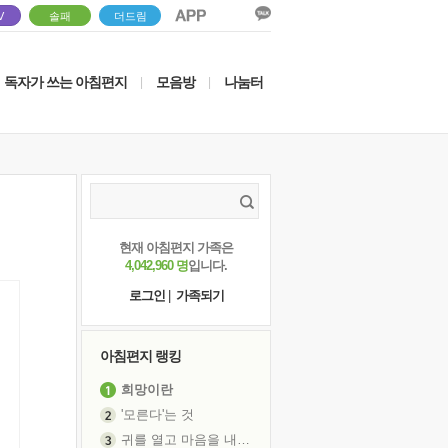
V
솔패
더드림
독자가 쓰는 아침편지
모음방
나눔터
|
|
현재 아침편지 가족은
4,042,960 명
입니다.
로그인
|
가족되기
아침편지 랭킹
희망이란
'모른다'는 것
귀를 열고 마음을 내어주고