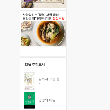
12/12~12/13
사람살리는 '말복' 보양 밥상
옹달샘 닭개장&채개장
한정수량
12월 추천도서
끝까지 쓰는 용
기
영양의 비밀