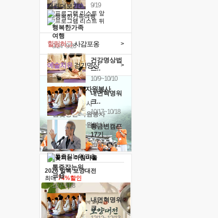
9/19
캘린더보기+
행복한가족
여행
힐링허그
사감포옹
>
9/24~9/26
건강명상법
예술치유
걷기명상
>
스..
10/9~10/10
'옹달샘의 꽃'
자원봉사
내면혁명워
크..
· 청년 자원봉사
10/17~10/18
· 금빛청년 자원봉사
· 음식연구 자원봉사
황금변캠프
17기
10/30~10/31
통증잡는워
2026 말복 보양대전
크숍
최대
74%할인
11/7~11/8
내면혁명워
크..