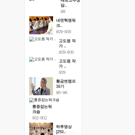
태초고추장
담..
8/8
내면혁명워
크..
8/29~8/30
고도원 작
가 ..
8/29~8/30
고도원 작
가 ..
8/29
황금변캠프
16기
9/5~9/6
통증잡는워
크숍
9/11~9/12
하루명상
[250..