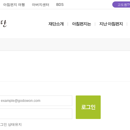
아침편지 여행
아버지센터
BDS
고도원T
재단소개
아침편지는
지난 아침편지
|
|
|
그인 상태유지