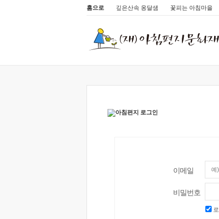
홈으로
깊은산속 옹달샘
꽃피는 아침마을
이메일
비밀번호
로