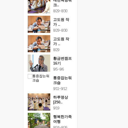
건강명상법
내면혁명워
건강명상
..
크..
스..
/9~10/10
8/29~8/30
10/9~10/10
내면혁명워
고도원 작
내면혁명
..
가 ..
크..
/17~10/18
8/29~8/30
10/17~10/18
황금변캠프
고도원 작
황금변캠
7기
가 ..
17기
/30~10/31
8/29
10/30~10/31
통증잡는워
황금변캠프
통증잡는
크숍
16기
크숍
/7~11/8
9/5~9/6
11/7~11/8
내면혁명워
통증잡는워
내면혁명
..
크숍
크..
/12~12/13
9/11~9/12
12/12~12/13
하루명상
[250..
9/19
행복한가족
여행
9/24~9/26