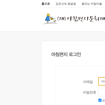
홈으로
깊은산속 옹달샘
꽃피는 아침마을
이메일
비밀번호
로