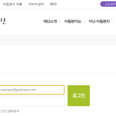
아침편지 여행
아버지센터
BDS
고도원T
재단소개
아침편지는
지난 아침편지
|
|
|
그인 상태유지