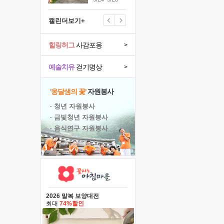
캘린더보기+
힐링허그
사감포옹
>
예술치유
걷기명상
>
'옹달샘의 꽃'
자원봉사
· 청년 자원봉사
· 금빛청년 자원봉사
· 음식연구 자원봉사
2026 말복 보양대전
최대
74%할인