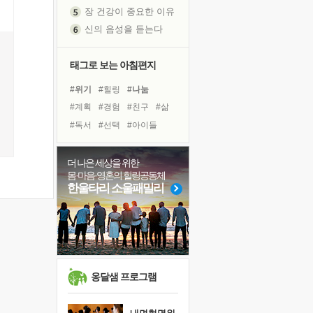
장 건강이 중요한 이유
신의 음성을 듣는다
흙이 된 몸으로 출근하는 여자
극과 극의 양 끝단
태그로 보는 아침편지
내가 '나다움'을 찾는 길
#위기
#힐링
#나눔
피해 갈 수 없는 사건들
#계획
#경험
#친구
#삶
처음 손을 잡았던 날
#독서
#선택
#아이들
꿈이 실제가 되는 것
#독서캠프
#다짐
'말 타는 법'을 먼저
#바이러스
#건강
#사람
더 나은 세상을 위한
졸업식 사진을 보며
몸·마음·영혼의 힐링공동체
#명상
#면역력
#리더
극심한 변비, 어깨결림, 수면 장애
한울타리 소울패밀리
#링컨학교
#비전캠프
아픈 아버지를 위한 공간 설계
#희망
#도움
#유튜브
슬럼프
#극복
보고 싶은 어머니
유년 시절의 부산 영도 바다
못된 꼰대들
옹달샘 프로그램
희망이란
'모른다'는 것