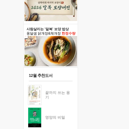
사람살리는 '말복' 보양 밥상
옹달샘 닭개장&채개장
한정수량
12월 추천도서
끝까지 쓰는 용
기
영양의 비밀