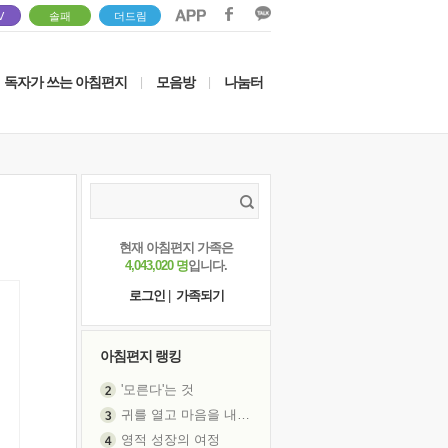
V
솔패
더드림
독자가 쓰는 아침편지
모음방
나눔터
|
|
현재 아침편지 가족은
4,043,020 명
입니다.
로그인
|
가족되기
아침편지 랭킹
'모른다'는 것
귀를 열고 마음을 내어주고
영적 성장의 여정