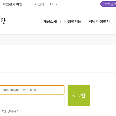
아침편지 여행
아버지센터
BDS
고도원T
재단소개
아침편지는
지난 아침편지
|
|
|
그인 상태유지