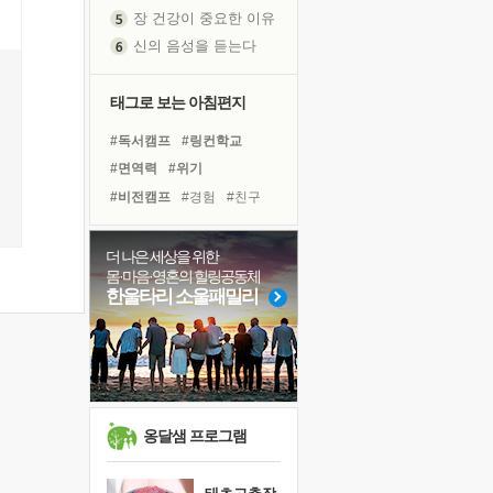
신의 음성을 듣는다
흙이 된 몸으로 출근하는 여자
극과 극의 양 끝단
내가 '나다움'을 찾는 길
태그로 보는 아침편지
피해 갈 수 없는 사건들
#독서캠프
#링컨학교
처음 손을 잡았던 날
#면역력
#위기
꿈이 실제가 되는 것
#비전캠프
#경험
#친구
'말 타는 법'을 먼저
#희망
#아이들
#나눔
졸업식 사진을 보며
#선택
#명상
#삶
더 나은 세상을 위한
극심한 변비, 어깨결림, 수면 장애
몸·마음·영혼의 힐링공동체
#유튜브
#리더
#독서
아픈 아버지를 위한 공간 설계
한울타리 소울패밀리
#건강
#다짐
#도움
슬럼프
#계획
#힐링
#바이러스
보고 싶은 어머니
#극복
#사람
유년 시절의 부산 영도 바다
못된 꼰대들
희망이란
옹달샘 프로그램
'모른다'는 것