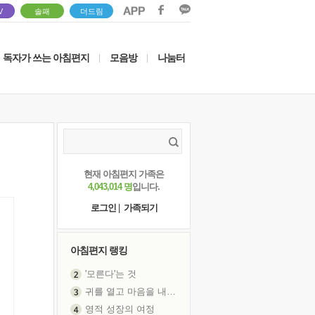
V
솔패
더드림
독자가 쓰는 아침편지
모음방
나눔터
|
|
현재 아침편지 가족은
4,043,014 명
입니다.
로그인
|
가족되기
아침편지 랭킹
'모른다'는 것
귀를 열고 마음을 내어주고
영적 성장의 여정
장 건강이 중요한 이유