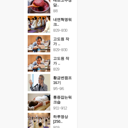
행복한가족
태초고추장
행복한가
여행
담..
여행
24~9/26
8/8
9/24~9/26
건강명상법
내면혁명워
건강명상
..
크..
스..
/9~10/10
8/29~8/30
10/9~10/10
내면혁명워
고도원 작
내면혁명
..
가 ..
크..
/17~10/18
8/29~8/30
10/17~10/18
황금변캠프
고도원 작
황금변캠
7기
가 ..
17기
/30~10/31
8/29
10/30~10/31
통증잡는워
황금변캠프
통증잡는
크숍
16기
크숍
/7~11/8
9/5~9/6
11/7~11/8
내면혁명워
통증잡는워
내면혁명
..
크숍
크..
/12~12/13
9/11~9/12
12/12~12/13
하루명상
[250..
9/19