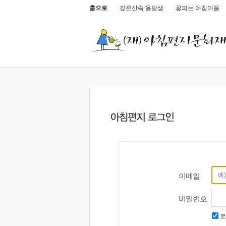
홈으로
깊은산속 옹달샘
꽃피는 아침마을
이메일
비밀번호
로