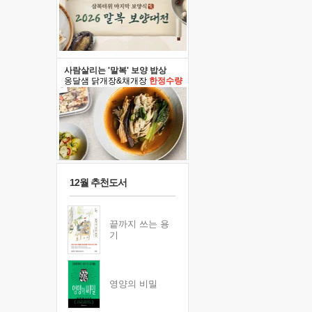
사람살리는 '말복' 보양 밥상
옹달샘 닭개장&채개장
한정수량
12월 추천도서
끝까지 쓰는 용
기
영양의 비밀