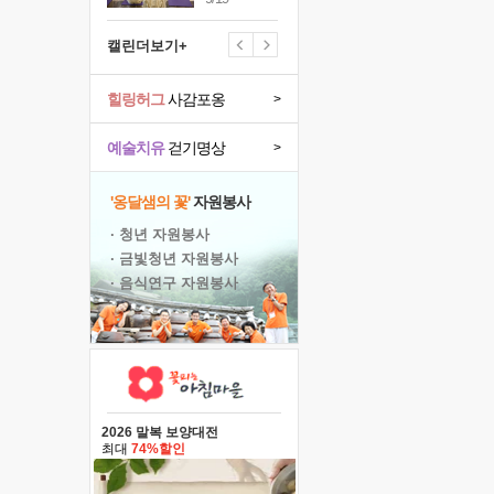
캘린더보기+
힐링허그
사감포옹
>
예술치유
걷기명상
>
'옹달샘의 꽃'
자원봉사
· 청년 자원봉사
· 금빛청년 자원봉사
· 음식연구 자원봉사
2026 말복 보양대전
최대
74%할인