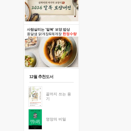
사람살리는 '말복' 보양 밥상
옹달샘 닭개장&채개장
한정수량
12월 추천도서
끝까지 쓰는 용
기
영양의 비밀