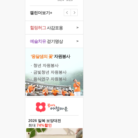
캘린더보기+
힐링허그
사감포옹
>
예술치유
걷기명상
>
'옹달샘의 꽃'
자원봉사
· 청년 자원봉사
· 금빛청년 자원봉사
· 음식연구 자원봉사
2026 말복 보양대전
최대
74%할인