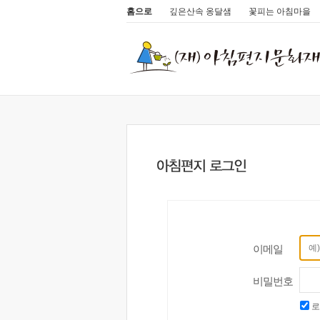
홈으로
깊은산속 옹달샘
꽃피는 아침마을
이메일
비밀번호
로