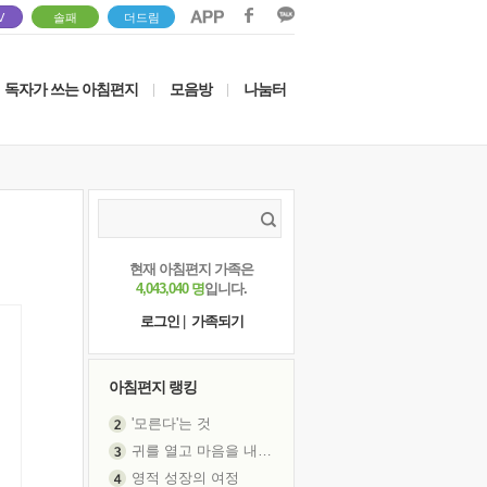
V
솔패
더드림
독자가 쓰는 아침편지
모음방
나눔터
|
|
현재 아침편지 가족은
4,043,040 명
입니다.
로그인
|
가족되기
아침편지 랭킹
'모른다'는 것
귀를 열고 마음을 내어주고
영적 성장의 여정