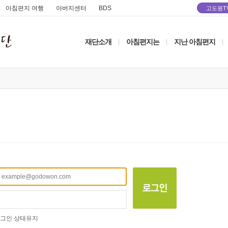
아침편지 여행
아버지센터
BDS
고도원T
재단소개
아침편지는
지난 아침편지
|
|
|
그인 상태유지