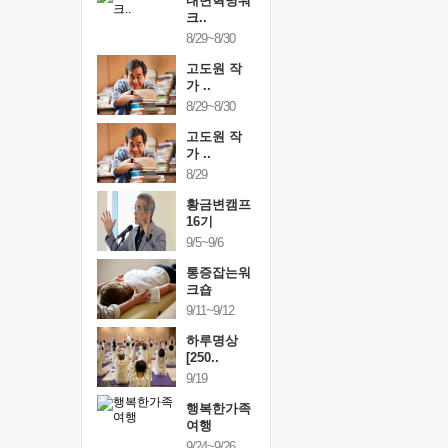
건강명상법
내면혁명워
건강명상
..
크..
스..
/9~10/10
8/29~8/30
10/9~10/10
내면혁명워
고도원 작
내면혁명
..
가 ..
크..
/17~10/18
8/29~8/30
10/17~10/18
황금변캠프
고도원 작
황금변캠
7기
가 ..
17기
/30~10/31
8/29
10/30~10/31
통증잡는워
황금변캠프
통증잡는
크숍
16기
크숍
/7~11/8
9/5~9/6
11/7~11/8
내면혁명워
통증잡는워
내면혁명
..
크숍
크..
/12~12/13
9/11~9/12
12/12~12/13
하루명상
[250..
9/19
행복한가족
여행
9/24~9/26