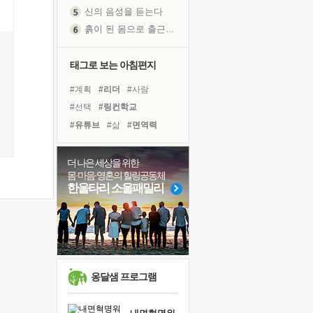
신의 음성을 듣는다
흙이 된 몸으로 출근하는 여자
극과 극의 양 끝단
내가 '나다움'을 찾는 길
태그로 보는 아침편지
피해 갈 수 없는 사건들
#계획
#리더
#사람
처음 손을 잡았던 날
#선택
#링컨학교
꿈이 실제가 되는 것
#유튜브
#삶
#면역력
'말 타는 법'을 먼저
#비전캠프
#친구
#도움
졸업식 사진을 보며
#바이러스
#독서캠프
극심한 변비, 어깨결림, 수면 장애
더 나은 세상을 위한
몸·마음·영혼의 힐링공동체
#독서
#건강
#극복
아픈 아버지를 위한 공간 설계
한울타리 소울패밀리
#희망
#경험
#아이들
슬럼프
#나눔
#명상
#위기
보고 싶은 어머니
유년 시절의 부산 영도 바다
#힐링
#다짐
못된 꼰대들
너무 황홀한 꽃들이여!
옹달샘 프로그램
희망이란
'모른다'는 것