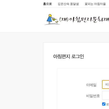
홈으로
깊은산속 옹달샘
꽃피는 아침마을
이메일
비밀번호
로