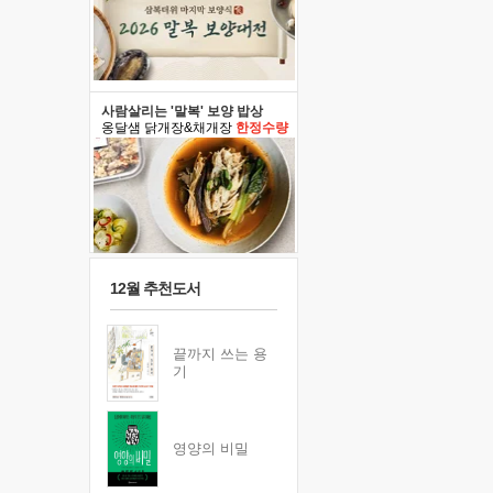
사람살리는 '말복' 보양 밥상
옹달샘 닭개장&채개장
한정수량
12월 추천도서
끝까지 쓰는 용
기
영양의 비밀