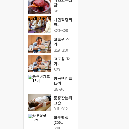
행복한가족
태초고추장
행복한가
여행
담..
여행
24~9/26
8/8
9/24~9/26
건강명상법
내면혁명워
건강명상
..
크..
스..
/9~10/10
8/29~8/30
10/9~10/10
내면혁명워
고도원 작
내면혁명
..
가 ..
크..
/17~10/18
8/29~8/30
10/17~10/18
황금변캠프
고도원 작
황금변캠
7기
가 ..
17기
/30~10/31
8/29
10/30~10/31
통증잡는워
황금변캠프
통증잡는
크숍
16기
크숍
/7~11/8
9/5~9/6
11/7~11/8
내면혁명워
통증잡는워
내면혁명
..
크숍
크..
/12~12/13
9/11~9/12
12/12~12/13
하루명상
[250..
9/19