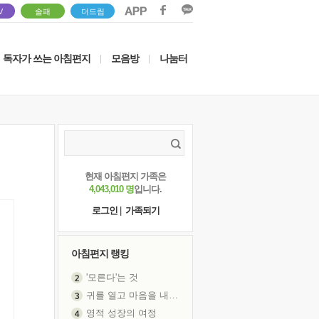
V
솔패
더드림
독자가 쓰는 아침편지
모음방
나눔터
|
|
현재 아침편지 가족은
4,043,010 명
입니다.
로그인
|
가족되기
아침편지 랭킹
'모른다'는 것
귀를 열고 마음을 내어주고
영적 성장의 여정