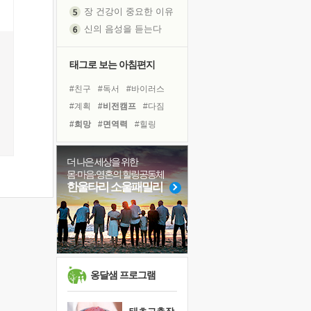
장 건강이 중요한 이유
신의 음성을 듣는다
흙이 된 몸으로 출근하는 여자
극과 극의 양 끝단
태그로 보는 아침편지
내가 '나다움'을 찾는 길
#친구
#독서
#바이러스
피해 갈 수 없는 사건들
#계획
#비전캠프
#다짐
처음 손을 잡았던 날
#희망
#면역력
#힐링
꿈이 실제가 되는 것
#나눔
#유튜브
#아이들
'말 타는 법'을 먼저
#선택
#링컨학교
#극복
졸업식 사진을 보며
더 나은 세상을 위한
몸·마음·영혼의 힐링공동체
#위기
#사람
#도움
극심한 변비, 어깨결림, 수면 장애
한울타리 소울패밀리
#독서캠프
#경험
#리더
아픈 아버지를 위한 공간 설계
#건강
#명상
#삶
보고 싶은 어머니
슬럼프
유년 시절의 부산 영도 바다
못된 꼰대들
옹달샘 프로그램
희망이란
'모른다'는 것