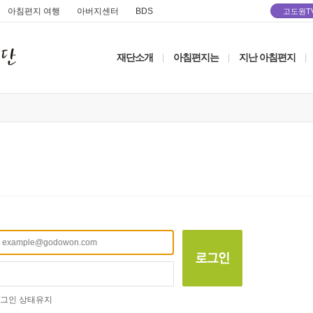
아침편지 여행
아버지센터
BDS
고도원T
재단소개
아침편지는
지난 아침편지
|
|
|
그인 상태유지