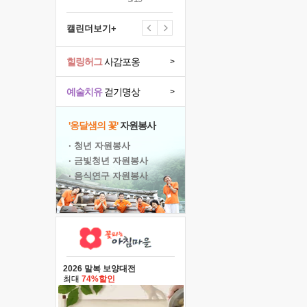
캘린더보기+
힐링허그
사감포옹
>
예술치유
걷기명상
>
'옹달샘의 꽃'
자원봉사
· 청년 자원봉사
· 금빛청년 자원봉사
· 음식연구 자원봉사
2026 말복 보양대전
최대
74%할인