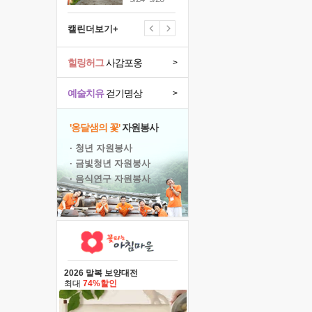
캘린더보기+
힐링허그
사감포옹
>
예술치유
걷기명상
>
'옹달샘의 꽃'
자원봉사
· 청년 자원봉사
· 금빛청년 자원봉사
· 음식연구 자원봉사
2026 말복 보양대전
최대
74%할인