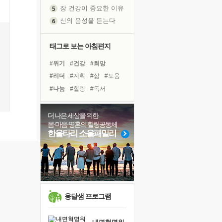
신의 음성을 듣는다
흙이 된 몸으로 출근하는 여자
극과 극의 양 끝단
내가 '나다움'을 찾는 길
태그로 보는 아침편지
피해 갈 수 없는 사건들
#위기
#건강
#희망
처음 손을 잡았던 날
#리더
#계획
#삶
#도움
꿈이 실제가 되는 것
#나눔
#힐링
#독서
'말 타는 법'을 먼저
#경험
#면역력
#사람
졸업식 사진을 보며
#선택
#바이러스
더 나은 세상을 위한
극심한 변비, 어깨결림, 수면 장애
몸·마음·영혼의 힐링공동체
#유튜브
#비전캠프
아픈 아버지를 위한 공간 설계
한울타리 소울패밀리
#다짐
#아이들
슬럼프
#링컨학교
#명상
#극복
보고 싶은 어머니
#친구
#독서캠프
유년 시절의 부산 영도 바다
못된 꼰대들
희망이란
옹달샘 프로그램
'모른다'는 것