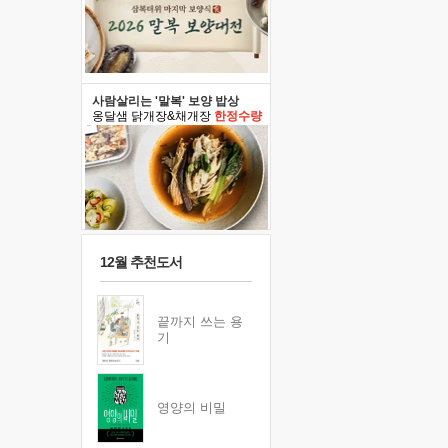
사람살리는 '말복' 보양 밥상
옹달샘 닭개장&채개장
한정수량
12월 추천도서
끝까지 쓰는 용
기
영양의 비밀