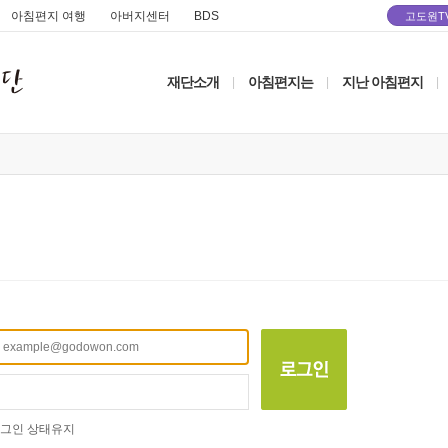
아침편지 여행
아버지센터
BDS
고도원T
재단소개
아침편지는
지난 아침편지
|
|
|
그인 상태유지