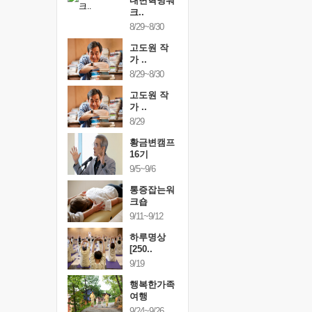
건강명상법
내면혁명워
건강명상
..
크..
스..
/9~10/10
8/29~8/30
10/9~10/10
내면혁명워
고도원 작
내면혁명
..
가 ..
크..
/17~10/18
8/29~8/30
10/17~10/18
황금변캠프
고도원 작
황금변캠
7기
가 ..
17기
/30~10/31
8/29
10/30~10/31
통증잡는워
황금변캠프
통증잡는
크숍
16기
크숍
/7~11/8
9/5~9/6
11/7~11/8
내면혁명워
통증잡는워
내면혁명
..
크숍
크..
/12~12/13
9/11~9/12
12/12~12/13
하루명상
[250..
9/19
행복한가족
여행
9/24~9/26