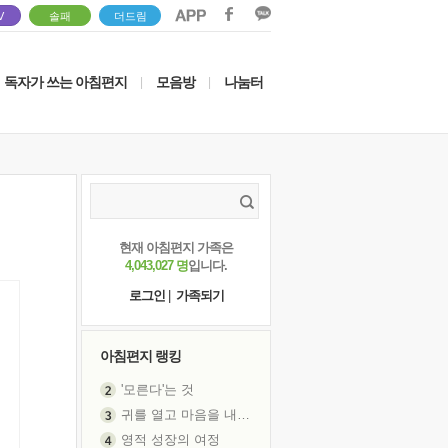
V
솔패
더드림
독자가 쓰는 아침편지
모음방
나눔터
|
|
현재 아침편지 가족은
4,043,027 명
입니다.
로그인
|
가족되기
아침편지 랭킹
귀를 열고 마음을 내어주고
영적 성장의 여정
장 건강이 중요한 이유