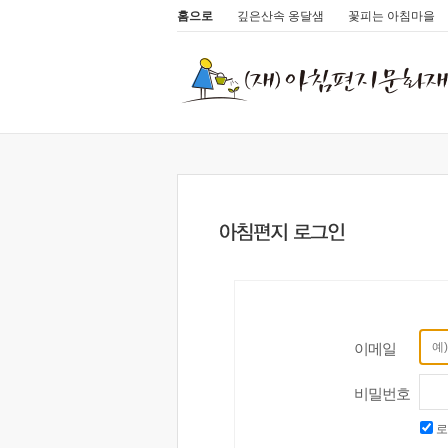
홈으로
깊은산속 옹달샘
꽃피는 아침마을
이메일
비밀번호
로