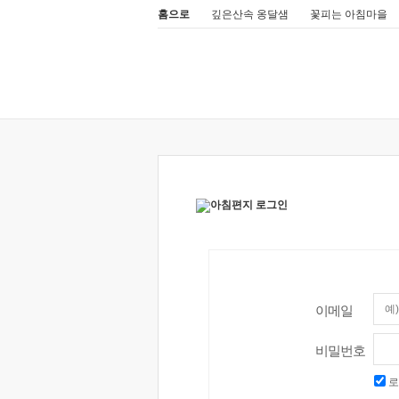
홈으로
깊은산속 옹달샘
꽃피는 아침마을
이메일
비밀번호
로