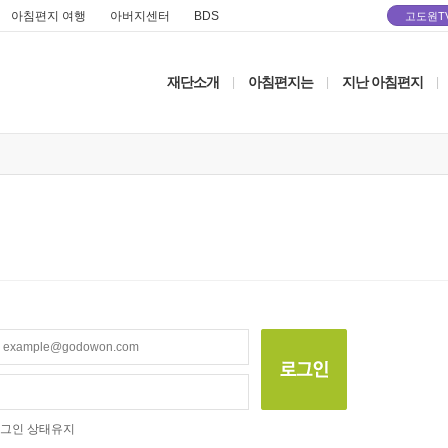
아침편지 여행
아버지센터
BDS
고도원T
재단소개
아침편지는
지난 아침편지
|
|
|
그인 상태유지