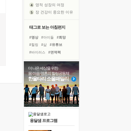
영적 성장의 여정
장 건강이 중요한 이유
신의 음성을 듣는다
흙이 된 몸으로 출근하는 여자
태그로 보는 아침편지
극과 극의 양 끝단
#명상
#아이들
#희망
내가 '나다움'을 찾는 길
#힐링
#삶
#유튜브
피해 갈 수 없는 사건들
#바이러스
#면역력
처음 손을 잡았던 날
#건강
#극복
#독서캠프
꿈이 실제가 되는 것
#도움
#비전캠프
#선택
더 나은 세상을 위한
'말 타는 법'을 먼저
몸·마음·영혼의 힐링공동체
#경험
#위기
#계획
졸업식 사진을 보며
한울타리 소울패밀리
#독서
#나눔
#사람
극심한 변비, 어깨결림, 수면 장애
#링컨학교
#친구
#리더
아픈 아버지를 위한 공간 설계
#다짐
슬럼프
보고 싶은 어머니
유년 시절의 부산 영도 바다
옹달샘 프로그램
못된 꼰대들