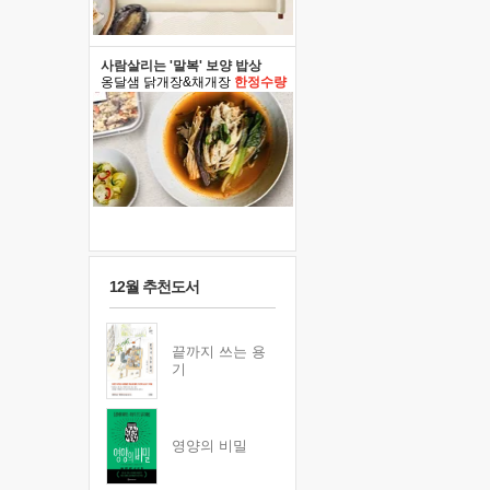
사람살리는 '말복' 보양 밥상
옹달샘 닭개장&채개장
한정수량
12월 추천도서
끝까지 쓰는 용
기
영양의 비밀