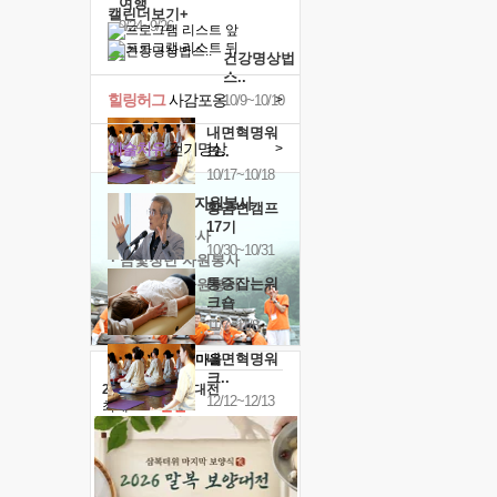
여행
캘린더보기+
9/24~9/26
건강명상법
스..
힐링허그
사감포옹
>
10/9~10/10
내면혁명워
예술치유
걷기명상
>
크..
10/17~10/18
'옹달샘의 꽃'
자원봉사
황금변캠프
17기
· 청년 자원봉사
10/30~10/31
· 금빛청년 자원봉사
통증잡는워
· 음식연구 자원봉사
크숍
11/7~11/8
내면혁명워
크..
2026 말복 보양대전
12/12~12/13
최대
74%할인