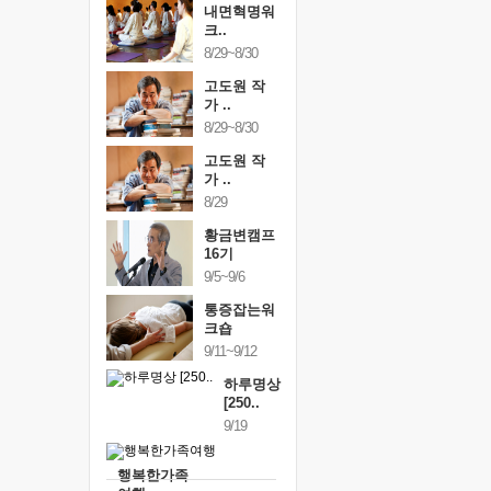
내면혁명워
크..
8/29~8/30
고도원 작
가 ..
8/29~8/30
고도원 작
가 ..
8/29
황금변캠프
16기
9/5~9/6
통증잡는워
크숍
9/11~9/12
하루명상
[250..
9/19
행복한가족