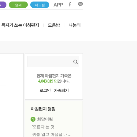
V
솔패
더드림
독자가 쓰는 아침편지
모음방
나눔터
|
|
현재 아침편지 가족은
4,043,019 명
입니다.
로그인
|
가족되기
아침편지 랭킹
희망이란
'모른다'는 것
귀를 열고 마음을 내어주고