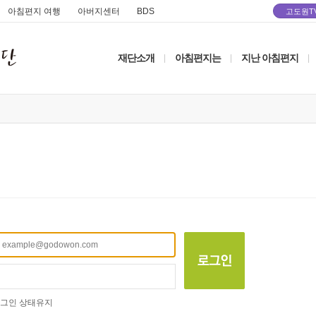
아침편지 여행
아버지센터
BDS
고도원T
재단소개
아침편지는
지난 아침편지
|
|
|
그인 상태유지