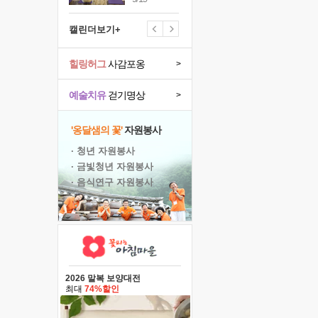
캘린더보기+
힐링허그
사감포옹
>
예술치유
걷기명상
>
'옹달샘의 꽃'
자원봉사
· 청년 자원봉사
· 금빛청년 자원봉사
· 음식연구 자원봉사
2026 말복 보양대전
최대
74%할인