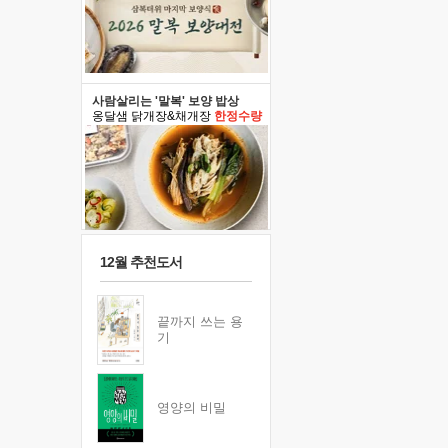
사람살리는 '말복' 보양 밥상
옹달샘 닭개장&채개장
한정수량
12월 추천도서
끝까지 쓰는 용
기
영양의 비밀