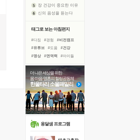
장 건강이 중요한 이유
신의 음성을 듣는다
흙이 된 몸으로 출근하는 여자
극과 극의 양 끝단
태그로 보는 아침편지
내가 '나다움'을 찾는 길
#다짐
#경험
#비전캠프
피해 갈 수 없는 사건들
#유튜브
#도움
#건강
처음 손을 잡았던 날
#명상
#면역력
#아이들
꿈이 실제가 되는 것
#계획
#독서
#희망
'말 타는 법'을 먼저
#독서캠프
#삶
아픈 아버지를 위한 공간 설계
더 나은 세상을 위한
몸·마음·영혼의 힐링공동체
#바이러스
#링컨학교
졸업식 사진을 보며
한울타리 소울패밀리
#선택
#나눔
#극복
극심한 변비, 어깨결림, 수면 장애
#힐링
#위기
#친구
보고 싶은 어머니
마음이 멈춰 버린 곳
#리더
#사람
유년 시절의 부산 영도 바다
못된 꼰대들
옹달샘 프로그램
희망이란
'모른다'는 것