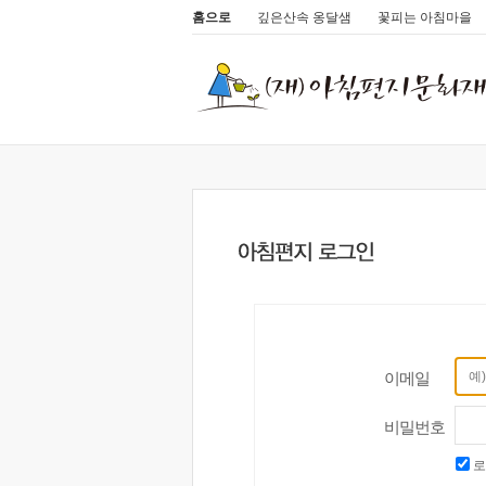
홈으로
깊은산속 옹달샘
꽃피는 아침마을
이메일
비밀번호
로