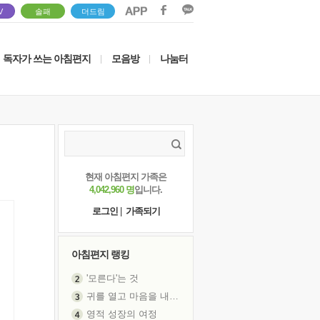
V
솔패
더드림
독자가 쓰는 아침편지
모음방
나눔터
|
|
현재 아침편지 가족은
4,042,960 명
입니다.
로그인
|
가족되기
아침편지 랭킹
'모른다'는 것
귀를 열고 마음을 내어주고
영적 성장의 여정