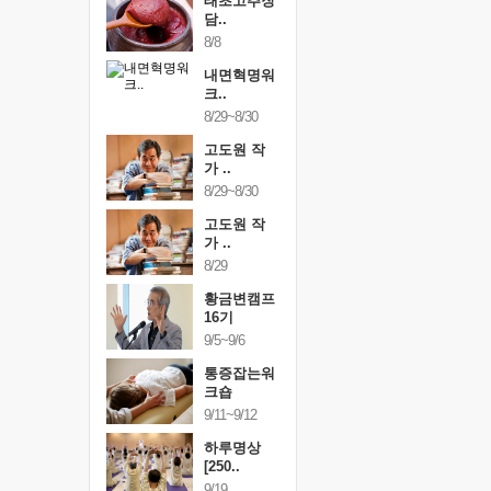
행복한가족
태초고추장
행복한가
여행
담..
여행
24~9/26
8/8
9/24~9/26
건강명상법
내면혁명워
건강명상
..
크..
스..
/9~10/10
8/29~8/30
10/9~10/10
내면혁명워
고도원 작
내면혁명
..
가 ..
크..
/17~10/18
8/29~8/30
10/17~10/18
황금변캠프
고도원 작
황금변캠
7기
가 ..
17기
/30~10/31
8/29
10/30~10/31
통증잡는워
황금변캠프
통증잡는
크숍
16기
크숍
/7~11/8
9/5~9/6
11/7~11/8
내면혁명워
통증잡는워
내면혁명
..
크숍
크..
/12~12/13
9/11~9/12
12/12~12/13
하루명상
[250..
9/19