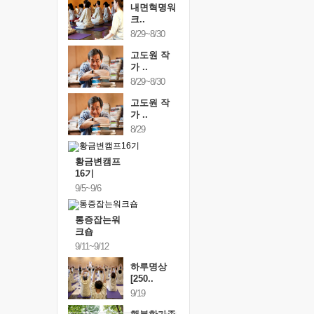
내면혁명워
크..
8/29~8/30
고도원 작
가 ..
8/29~8/30
고도원 작
가 ..
8/29
황금변캠프
16기
9/5~9/6
통증잡는워
크숍
9/11~9/12
하루명상
[250..
9/19