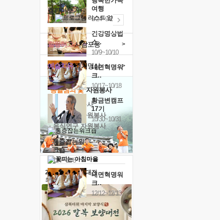
행복한가족
여행
캘린더보기+
9/24~9/26
건강명상법
스..
힐링허그
사감포옹
>
10/9~10/10
예술치유
걷기명상
>
내면혁명워
크..
10/17~10/18
'옹달샘의 꽃'
자원봉사
황금변캠프
· 청년 자원봉사
17기
· 금빛청년 자원봉사
10/30~10/31
· 음식연구 자원봉사
통증잡는워
크숍
11/7~11/8
2026 말복 보양대전
내면혁명워
최대
74%할인
크..
12/12~12/13