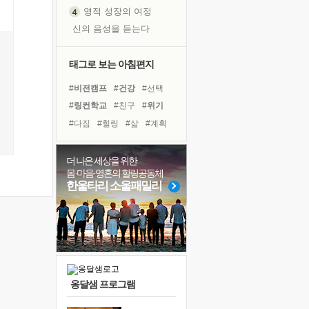
영적 성장의 여정
신의 음성을 듣는다
흙이 된 몸으로 출근하는 여자
극과 극의 양 끝단
태그로 보는 아침편지
내가 '나다움'을 찾는 길
#비전캠프
#건강
#선택
피해 갈 수 없는 사건들
#링컨학교
#친구
#위기
처음 손을 잡았던 날
#다짐
#힐링
#삶
#계획
꿈이 실제가 되는 것
#명상
#경험
#사람
'말 타는 법'을 먼저
#독서
#바이러스
더 나은 세상을 위한
졸업식 사진을 보며
몸·마음·영혼의 힐링공동체
#아이들
#유튜브
#희망
극심한 변비, 어깨결림, 수면 장애
한울타리 소울패밀리
#독서캠프
#나눔
#리더
아픈 아버지를 위한 공간 설계
#면역력
#극복
#도움
슬럼프
보고 싶은 어머니
유년 시절의 부산 영도 바다
못된 꼰대들
옹달샘 프로그램
너무 황홀한 꽃들이여!