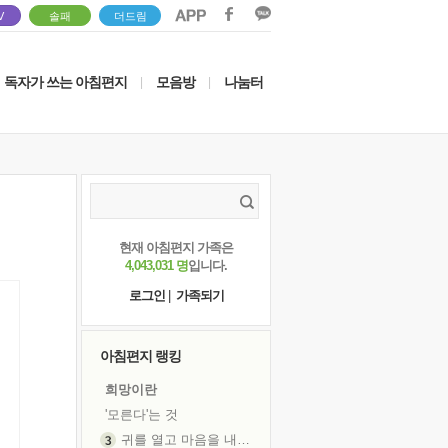
V
솔패
더드림
독자가 쓰는 아침편지
모음방
나눔터
|
|
현재 아침편지 가족은
4,043,031 명
입니다.
로그인
|
가족되기
아침편지 랭킹
희망이란
'모른다'는 것
귀를 열고 마음을 내어주고