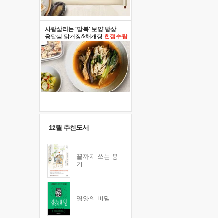
사람살리는 '말복' 보양 밥상
옹달샘 닭개장&채개장
한정수량
12월 추천도서
끝까지 쓰는 용
기
영양의 비밀