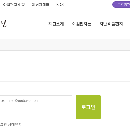
아침편지 여행
아버지센터
BDS
고도원T
재단소개
아침편지는
지난 아침편지
|
|
|
그인 상태유지