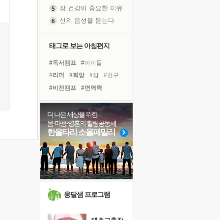
장 건강이 중요한 이유
신의 음성을 듣는다
흙이 된 몸으로 출근하는 여자
극과 극의 양 끝단
태그로 보는 아침편지
내가 '나다움'을 찾는 길
#독서캠프
#아이들
피해 갈 수 없는 사건들
#리더
#희망
#삶
#친구
처음 손을 잡았던 날
#비전캠프
#면역력
꿈이 실제가 되는 것
#사람
#도움
#나눔
'말 타는 법'을 먼저
#독서
#다짐
#유튜브
더 나은 세상을 위한
아픈 아버지를 위한 공간 설계
몸·마음·영혼의 힐링공동체
#계획
#링컨학교
#극복
졸업식 사진을 보며
한울타리 소울패밀리
#선택
#위기
#힐링
극심한 변비, 어깨결림, 수면 장애
#바이러스
#명상
#건강
보고 싶은 어머니
#경험
마음이 멈춰 버린 곳
유년 시절의 부산 영도 바다
못된 꼰대들
옹달샘 프로그램
희망이란
'모른다'는 것