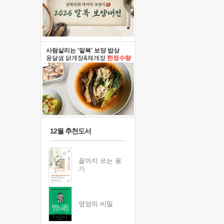
사람살리는 '말복' 보양 밥상
옹달샘 닭개장&채개장
한정수량
12월 추천도서
끝까지 쓰는 용
기
영양의 비밀