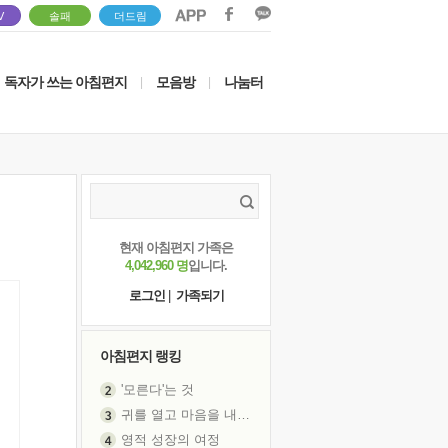
V
솔패
더드림
독자가 쓰는 아침편지
모음방
나눔터
|
|
현재 아침편지 가족은
4,042,960 명
입니다.
로그인
|
가족되기
아침편지 랭킹
'모른다'는 것
귀를 열고 마음을 내어주고
영적 성장의 여정