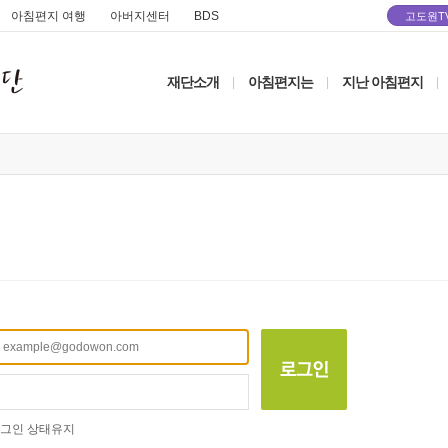
아침편지 여행
아버지센터
BDS
고도원T
재단소개
아침편지는
지난 아침편지
|
|
|
그인 상태유지