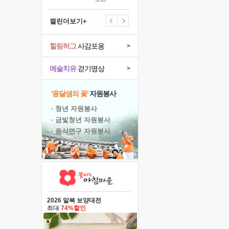
캘린더보기+
힐링허그
사감포옹
>
예술치유
걷기명상
>
'옹달샘의 꽃'
자원봉사
· 청년 자원봉사
· 금빛청년 자원봉사
· 음식연구 자원봉사
2026 말복 보양대전
최대
74%할인