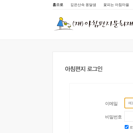
홈으로
깊은산속 옹달샘
꽃피는 아침마을
이메일
비밀번호
로