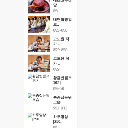
행복한가족
태초고추장
행복한가
여행
담..
여행
24~9/26
8/8
9/24~9/26
건강명상법
내면혁명워
건강명상
..
크..
스..
/9~10/10
8/29~8/30
10/9~10/10
내면혁명워
고도원 작
내면혁명
..
가 ..
크..
/17~10/18
8/29~8/30
10/17~10/18
황금변캠프
고도원 작
황금변캠
7기
가 ..
17기
/30~10/31
8/29
10/30~10/31
통증잡는워
황금변캠프
통증잡는
크숍
16기
크숍
/7~11/8
9/5~9/6
11/7~11/8
내면혁명워
통증잡는워
내면혁명
..
크숍
크..
/12~12/13
9/11~9/12
12/12~12/13
하루명상
[250..
9/19