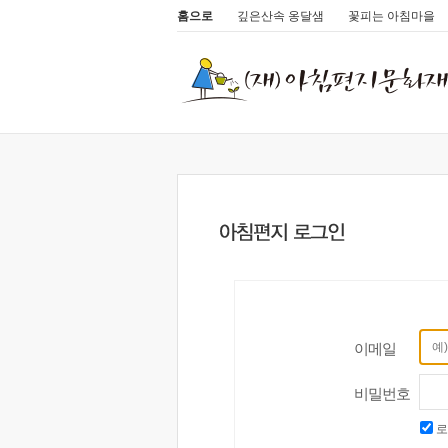
홈으로
깊은산속 옹달샘
꽃피는 아침마을
이메일
비밀번호
로