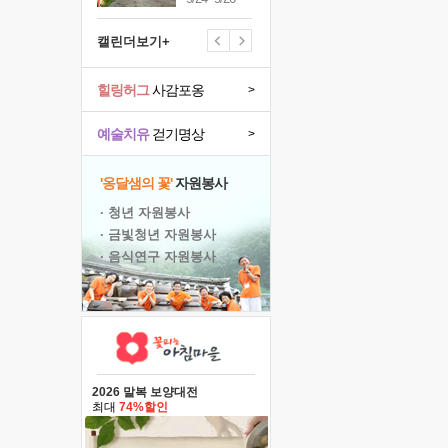
캘린더보기+
힐링허그
사감포옹
>
예술치유
걷기명상
>
'옹달샘의 꽃'
자원봉사
· 청년 자원봉사
· 금빛청년 자원봉사
· 음식연구 자원봉사
2026 말복 보양대전
최대
74%할인