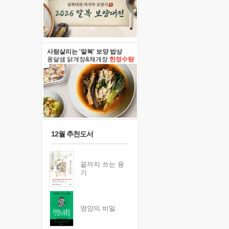
사람살리는 '말복' 보양 밥상
옹달샘 닭개장&채개장
한정수량
12월 추천도서
끝까지 쓰는 용
기
영양의 비밀