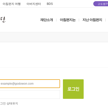
아침편지 여행
아버지센터
BDS
고도원T
재단소개
아침편지는
지난 아침편지
|
|
|
그인 상태유지