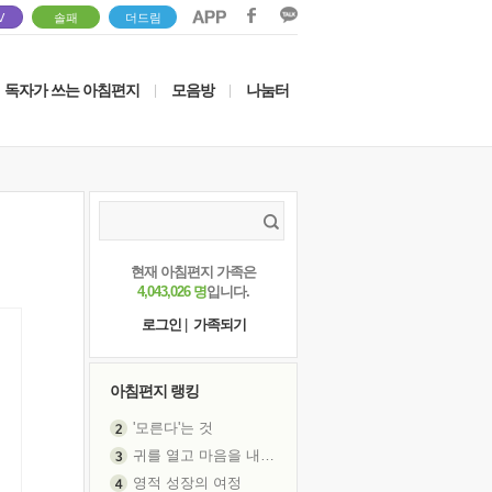
V
솔패
더드림
독자가 쓰는 아침편지
모음방
나눔터
|
|
현재 아침편지 가족은
4,043,026 명
입니다.
로그인
|
가족되기
아침편지 랭킹
'모른다'는 것
귀를 열고 마음을 내어주고
영적 성장의 여정