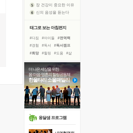
장 건강이 중요한 이유
신의 음성을 듣는다
흙이 된 몸으로 출근하는 여자
극과 극의 양 끝단
태그로 보는 아침편지
내가 '나다움'을 찾는 길
피해 갈 수 없는 사건들
#다짐
#아이들
#면역력
처음 손을 잡았던 날
#경험
#독서
#독서캠프
꿈이 실제가 되는 것
#희망
#힐링
#도움
#삶
'말 타는 법'을 먼저
#명상
#선택
#친구
졸업식 사진을 보며
#위기
#비전캠프
#건강
더 나은 세상을 위한
몸·마음·영혼의 힐링공동체
극심한 변비, 어깨결림, 수면 장애
#유튜브
#링컨학교
한울타리 소울패밀리
아픈 아버지를 위한 공간 설계
#계획
#리더
#나눔
슬럼프
#바이러스
#극복
#사람
보고 싶은 어머니
유년 시절의 부산 영도 바다
못된 꼰대들
옹달샘 프로그램
희망이란
'모른다'는 것