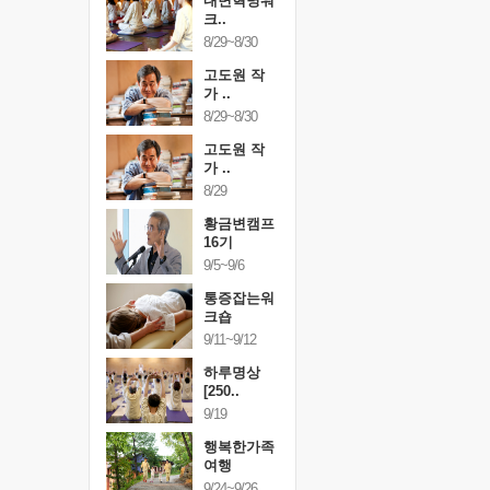
건강명상법
내면혁명워
건강명상
..
크..
스..
/9~10/10
8/29~8/30
10/9~10/10
내면혁명워
고도원 작
내면혁명
..
가 ..
크..
/17~10/18
8/29~8/30
10/17~10/18
황금변캠프
고도원 작
황금변캠
7기
가 ..
17기
/30~10/31
8/29
10/30~10/31
통증잡는워
황금변캠프
통증잡는
크숍
16기
크숍
/7~11/8
9/5~9/6
11/7~11/8
내면혁명워
통증잡는워
내면혁명
..
크숍
크..
/12~12/13
9/11~9/12
12/12~12/13
하루명상
[250..
9/19
행복한가족
여행
9/24~9/26