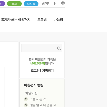
V
솔패
더드림
독자가 쓰는 아침편지
모음방
나눔터
|
|
현재 아침편지 가족은
4,042,996 명
입니다.
로그인
|
가족되기
아침편지 랭킹
희망이란
'모른다'는 것
귀를 열고 마음을 내어주고