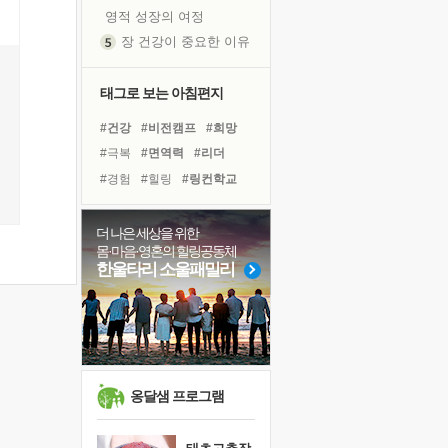
영적 성장의 여정
장 건강이 중요한 이유
신의 음성을 듣는다
흙이 된 몸으로 출근하는 여자
태그로 보는 아침편지
극과 극의 양 끝단
#건강
#비전캠프
#희망
내가 '나다움'을 찾는 길
#극복
#면역력
#리더
피해 갈 수 없는 사건들
#경험
#힐링
#링컨학교
처음 손을 잡았던 날
#삶
#위기
#다짐
꿈이 실제가 되는 것
#독서캠프
#바이러스
더 나은 세상을 위한
'말 타는 법'을 먼저
몸·마음·영혼의 힐링공동체
#유튜브
#도움
#사람
졸업식 사진을 보며
한울타리 소울패밀리
#아이들
#친구
#계획
아픈 아버지를 위한 공간 설계
#명상
#독서
#나눔
극심한 변비, 어깨결림, 수면 장애
#선택
보고 싶은 어머니
유년 시절의 부산 영도 바다
못된 꼰대들
옹달샘 프로그램
거울 속의 나