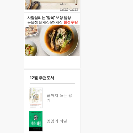
크..
12/12~12/13
사람살리는 '말복' 보양 밥상
옹달샘 닭개장&채개장
한정수량
12월 추천도서
끝까지 쓰는 용
기
영양의 비밀