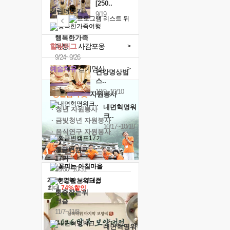
[250..
캘린더보기+
9/19
행복한가족
힐링허그
사감포옹
여행
>
9/24~9/26
예술치유
걷기명상
>
건강명상법
스..
10/9~10/10
'옹달샘의 꽃'
자원봉사
내면혁명워
· 청년 자원봉사
크..
· 금빛청년 자원봉사
10/17~10/18
· 음식연구 자원봉사
황금변캠프
17기
10/30~10/31
2026 말복 보양대전
최대
74%할인
통증잡는워
크숍
11/7~11/8
내면혁명워