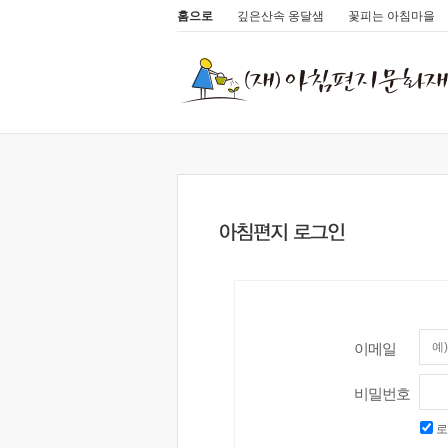
홈으로
깊은산속 옹달샘
꽃피는 아침마을
이메일
비밀번호
로