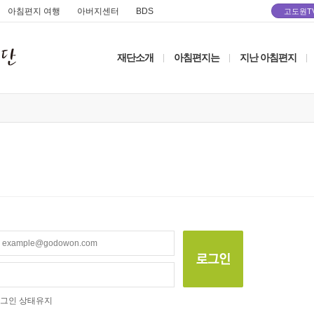
아침편지 여행
아버지센터
BDS
고도원T
재단소개
아침편지는
지난 아침편지
|
|
|
그인 상태유지