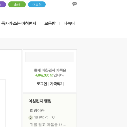
V
솔패
더드림
독자가 쓰는 아침편지
모음방
나눔터
|
|
현재 아침편지 가족은
4,042,995 명
입니다.
로그인
|
가족되기
아침편지 랭킹
희망이란
'모른다'는 것
귀를 열고 마음을 내어주고