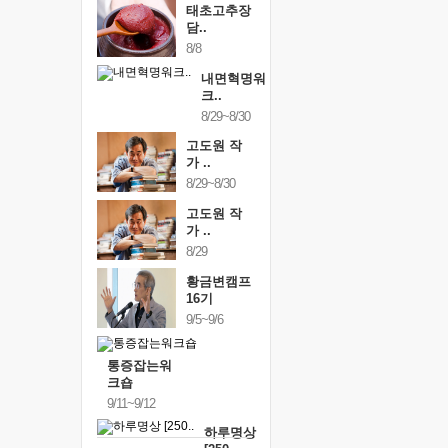
태초고추장
담..
8/8
내면혁명워
크..
8/29~8/30
고도원 작
가 ..
8/29~8/30
고도원 작
가 ..
8/29
황금변캠프
16기
9/5~9/6
통증잡는워
크숍
9/11~9/12
하루명상