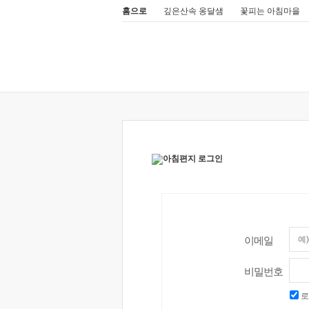
홈으로
깊은산속 옹달샘
꽃피는 아침마을
이메일
비밀번호
로