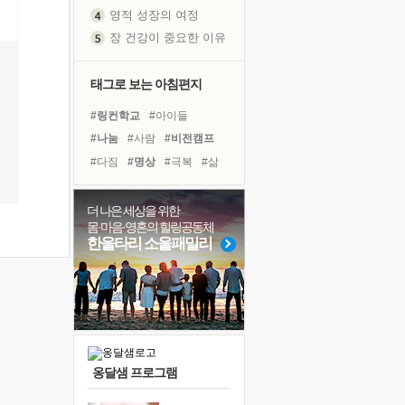
영적 성장의 여정
장 건강이 중요한 이유
신의 음성을 듣는다
흙이 된 몸으로 출근하는 여자
태그로 보는 아침편지
극과 극의 양 끝단
#링컨학교
#아이들
내가 '나다움'을 찾는 길
#나눔
#사람
#비전캠프
피해 갈 수 없는 사건들
#다짐
#명상
#극복
#삶
처음 손을 잡았던 날
#희망
#경험
#계획
꿈이 실제가 되는 것
#도움
#면역력
#위기
더 나은 세상을 위한
'말 타는 법'을 먼저
몸·마음·영혼의 힐링공동체
#독서
#독서캠프
#친구
졸업식 사진을 보며
한울타리 소울패밀리
#힐링
#유튜브
#리더
아픈 아버지를 위한 공간 설계
#건강
#바이러스
#선택
극심한 변비, 어깨결림, 수면 장애
보고 싶은 어머니
유년 시절의 부산 영도 바다
못된 꼰대들
옹달샘 프로그램
거울 속의 나