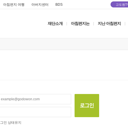
아침편지 여행
아버지센터
BDS
고도원T
재단소개
아침편지는
지난 아침편지
|
|
|
그인 상태유지