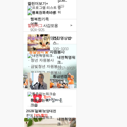
[250..
캘린더보기+
9/19
행복한가족
여행
힐링허그
사감포옹
>
9/24~9/26
예술치유
걷기명상
>
건강명상법
스..
10/9~10/10
'옹달샘의 꽃'
자원봉사
내면혁명워
· 청년 자원봉사
크..
· 금빛청년 자원봉사
10/17~10/18
· 음식연구 자원봉사
황금변캠프
17기
10/30~10/31
통증잡는워
크숍
11/7~11/8
2026 말복 보양대전
최대
74%할인
내면혁명워
크..