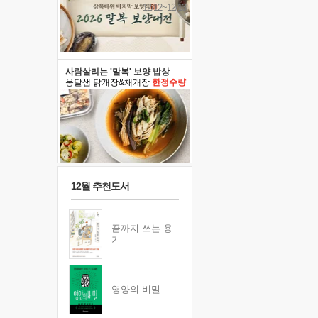
12/12~12/13
사람살리는 '말복' 보양 밥상
옹달샘 닭개장&채개장
한정수량
12월 추천도서
끝까지 쓰는 용
기
영양의 비밀