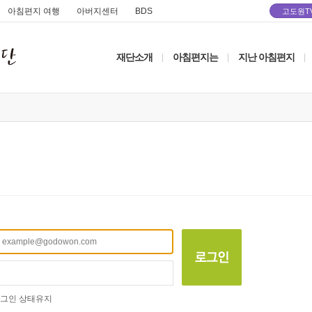
아침편지 여행
아버지센터
BDS
고도원T
재단소개
아침편지는
지난 아침편지
|
|
|
그인 상태유지