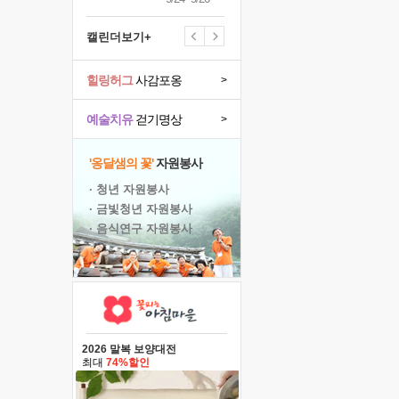
캘린더보기+
힐링허그
사감포옹
>
예술치유
걷기명상
>
'옹달샘의 꽃'
자원봉사
· 청년 자원봉사
· 금빛청년 자원봉사
· 음식연구 자원봉사
2026 말복 보양대전
최대
74%할인