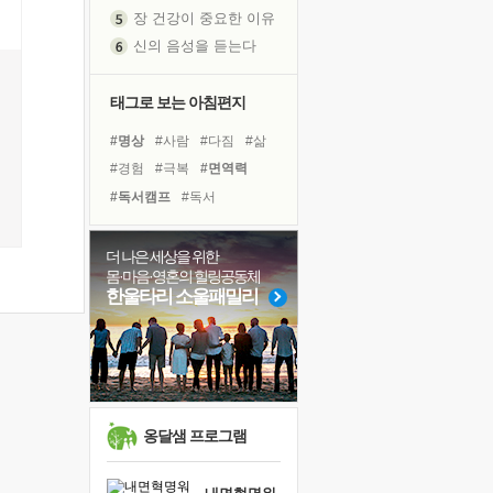
장 건강이 중요한 이유
신의 음성을 듣는다
흙이 된 몸으로 출근하는 여자
극과 극의 양 끝단
태그로 보는 아침편지
내가 '나다움'을 찾는 길
#명상
#사람
#다짐
#삶
피해 갈 수 없는 사건들
#경험
#극복
#면역력
처음 손을 잡았던 날
#독서캠프
#독서
꿈이 실제가 되는 것
#비전캠프
#리더
'말 타는 법'을 먼저
#유튜브
#나눔
#위기
더 나은 세상을 위한
졸업식 사진을 보며
몸·마음·영혼의 힐링공동체
#힐링
#희망
#도움
극심한 변비, 어깨결림, 수면 장애
한울타리 소울패밀리
#선택
#친구
#아이들
아픈 아버지를 위한 공간 설계
#바이러스
#링컨학교
슬럼프
#건강
#계획
보고 싶은 어머니
유년 시절의 부산 영도 바다
못된 꼰대들
옹달샘 프로그램
희망이란
'모른다'는 것