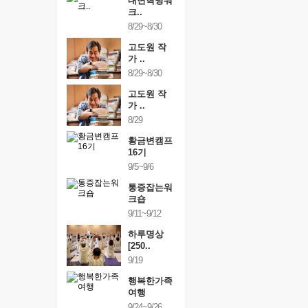
건강명상법
내면혁명워
건강명상
..
크..
스..
/9~10/10
8/29~8/30
10/9~10/10
내면혁명워
고도원 작
내면혁명
..
가 ..
크..
/17~10/18
8/29~8/30
10/17~10/18
황금변캠프
고도원 작
황금변캠
7기
가 ..
17기
/30~10/31
8/29
10/30~10/31
통증잡는워
황금변캠프
통증잡는
크숍
16기
크숍
/7~11/8
9/5~9/6
11/7~11/8
내면혁명워
통증잡는워
내면혁명
..
크숍
크..
/12~12/13
9/11~9/12
12/12~12/13
하루명상
[250..
9/19
행복한가족
여행
9/24~9/26