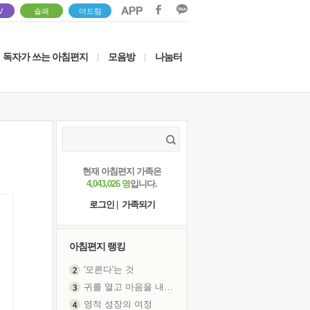
V
솔패
더드림
독자가 쓰는 아침편지
모음방
나눔터
|
|
현재 아침편지 가족은
4,043,026 명
입니다.
로그인
|
가족되기
아침편지 랭킹
'모른다'는 것
귀를 열고 마음을 내어주고
영적 성장의 여정