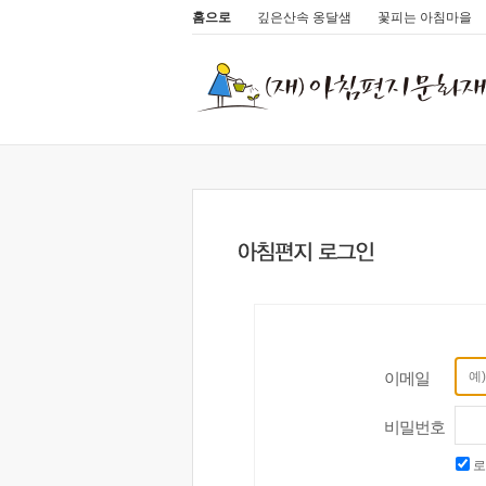
홈으로
깊은산속 옹달샘
꽃피는 아침마을
이메일
비밀번호
로