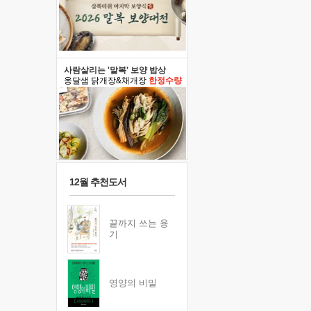
사람살리는 '말복' 보양 밥상
옹달샘 닭개장&채개장
한정수량
12월 추천도서
끝까지 쓰는 용
기
영양의 비밀