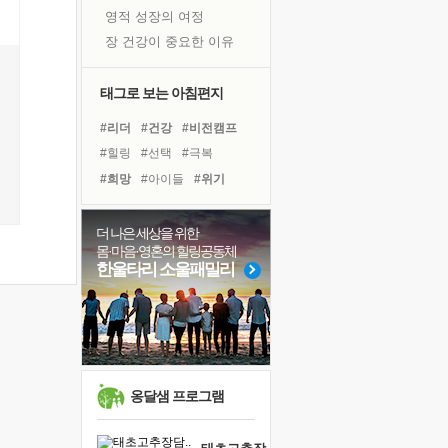
영적 성장의 여정
장 건강이 중요한 이유
신의 음성을 듣는다
흙이 된 몸으로 출근하는 여자
태그로 보는 아침편지
극과 극의 양 끝단
#리더
#건강
#비전캠프
내가 '나다움'을 찾는 길
#힐링
#선택
#극복
피해 갈 수 없는 사건들
#희망
#아이들
#위기
처음 손을 잡았던 날
#경험
#삶
#독서
#다짐
꿈이 실제가 되는 것
#나눔
#명상
#면역력
더 나은 세상을 위한
'말 타는 법'을 먼저
몸·마음·영혼의 힐링공동체
#친구
#계획
#도움
졸업식 사진을 보며
한울타리 소울패밀리
#바이러스
#유튜브
아픈 아버지를 위한 공간 설계
#링컨학교
#독서캠프
극심한 변비, 어깨결림, 수면 장애
#사람
보고 싶은 어머니
유년 시절의 부산 영도 바다
못된 꼰대들
옹달샘 프로그램
거울 속의 나