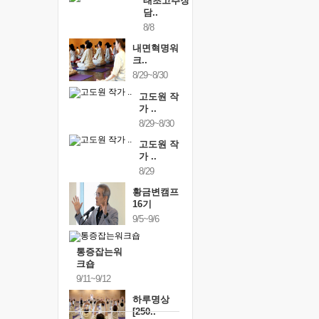
태초고추장
담..
8/8
내면혁명워
크..
8/29~8/30
고도원 작
가 ..
8/29~8/30
고도원 작
가 ..
8/29
황금변캠프
16기
9/5~9/6
통증잡는워
크숍
9/11~9/12
하루명상
[250..