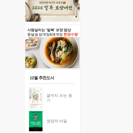
사람살리는 '말복' 보양 밥상
옹달샘 닭개장&채개장
한정수량
12월 추천도서
끝까지 쓰는 용
기
영양의 비밀