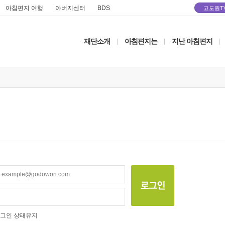
아침편지 여행
아버지센터
BDS
고도원T
재단소개
아침편지는
지난 아침편지
|
|
|
그인 상태유지