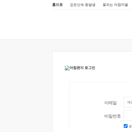
홈으로
깊은산속 옹달샘
꽃피는 아침마을
이메일
비밀번호
로