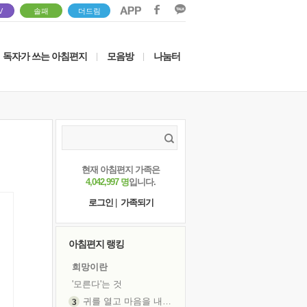
V
솔패
더드림
독자가 쓰는 아침편지
모음방
나눔터
|
|
현재 아침편지 가족은
4,042,997 명
입니다.
로그인
|
가족되기
아침편지 랭킹
희망이란
'모른다'는 것
귀를 열고 마음을 내어주고