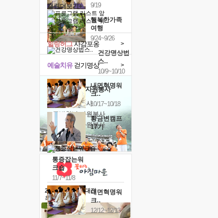
9/19
캘린더보기+
행복한가족
여행
9/24~9/26
힐링허그
사감포옹
>
건강명상법
스..
예술치유
걷기명상
>
10/9~10/10
내면혁명워
'옹달샘의 꽃'
자원봉사
크..
· 청년 자원봉사
10/17~10/18
· 금빛청년 자원봉사
황금변캠프
· 음식연구 자원봉사
17기
10/30~10/31
통증잡는워
크숍
11/7~11/8
2026 말복 보양대전
내면혁명워
최대
74%할인
크..
12/12~12/13