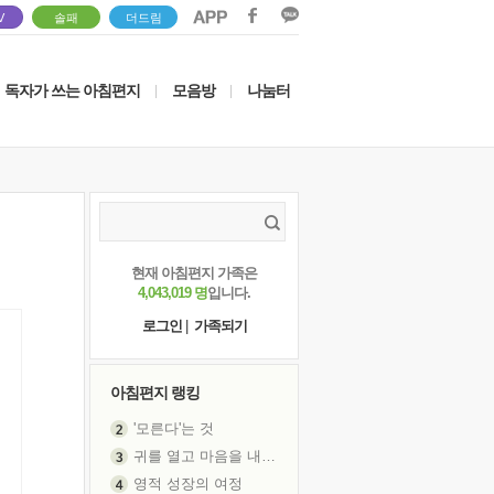
V
솔패
더드림
독자가 쓰는 아침편지
모음방
나눔터
|
|
현재 아침편지 가족은
4,043,019 명
입니다.
로그인
|
가족되기
아침편지 랭킹
귀를 열고 마음을 내어주고
영적 성장의 여정
장 건강이 중요한 이유