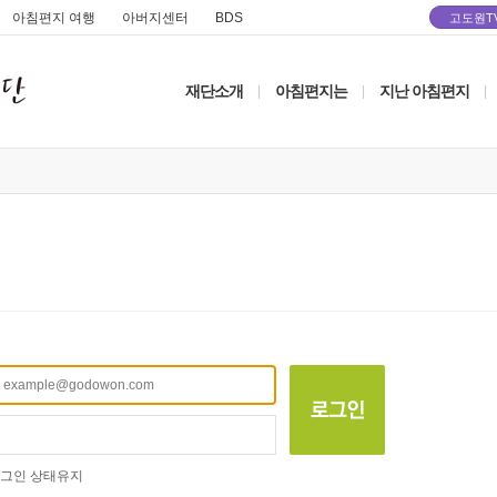
아침편지 여행
아버지센터
BDS
고도원T
재단소개
아침편지는
지난 아침편지
|
|
|
그인 상태유지