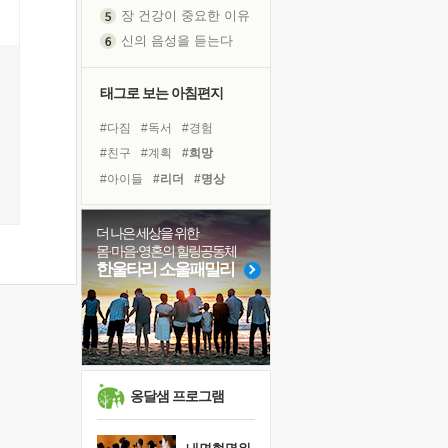
신의 음성을 듣는다
흙이 된 몸으로 출근하는 여자
극과 극의 양 끝단
내가 '나다움'을 찾는 길
태그로 보는 아침편지
피해 갈 수 없는 사건들
#다짐
#독서
#경험
처음 손을 잡았던 날
#친구
#계획
#희망
꿈이 실제가 되는 것
#아이들
#리더
#명상
'말 타는 법'을 먼저
#힐링
#독서캠프
#삶
졸업식 사진을 보며
#위기
#유튜브
더 나은 세상을 위한
극심한 변비, 어깨결림, 수면 장애
몸·마음·영혼의 힐링공동체
#비전캠프
#나눔
아픈 아버지를 위한 공간 설계
한울타리 소울패밀리
#링컨학교
#도움
슬럼프
#바이러스
#건강
보고 싶은 어머니
#면역력
#사람
#선택
유년 시절의 부산 영도 바다
#극복
못된 꼰대들
희망이란
옹달샘 프로그램
'모른다'는 것