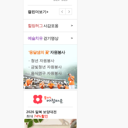
캘린더보기+
힐링허그
사감포옹
>
예술치유
걷기명상
>
'옹달샘의 꽃'
자원봉사
· 청년 자원봉사
· 금빛청년 자원봉사
· 음식연구 자원봉사
2026 말복 보양대전
최대
74%할인