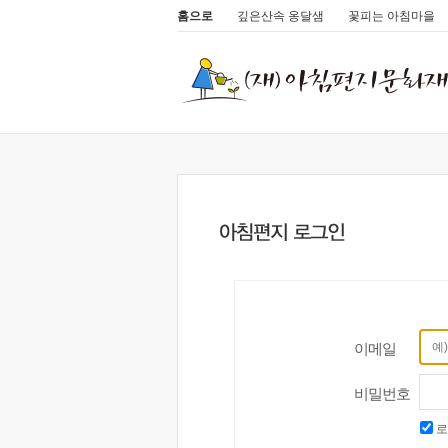
홈으로
깊은산속 옹달샘
꽃피는 아침마을
이메일
비밀번호
로