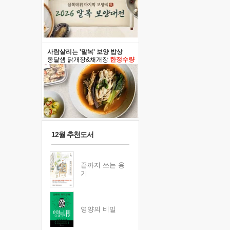
사람살리는 '말복' 보양 밥상
옹달샘 닭개장&채개장
한정수량
12월 추천도서
끝까지 쓰는 용
기
영양의 비밀