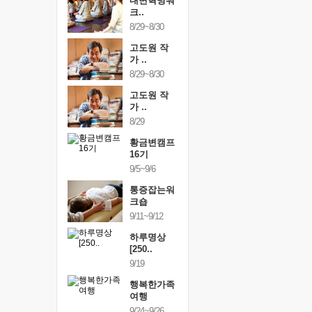
링컨학교
내면혁명워
링컨학교
니..
크..
미니..
/3~10/5
8/29~8/30
10/3~10/5
건강명상법
고도원 작
건강명상
..
가 ..
스..
/9~10/10
8/29~8/30
10/9~10/10
내면혁명워
고도원 작
내면혁명
..
가 ..
크..
/17~10/18
8/29
10/17~10/18
황금변캠프
황금변캠프
황금변캠
7기
16기
17기
/30~10/31
9/5~9/6
10/30~10/31
통증잡는워
통증잡는워
통증잡는
크숍
크숍
크숍
/7~11/8
9/11~9/12
11/7~11/8
내면혁명워
하루명상
내면혁명
..
[250..
크..
/12~12/13
9/19
12/12~12/13
행복한가족
여행
9/24~9/26