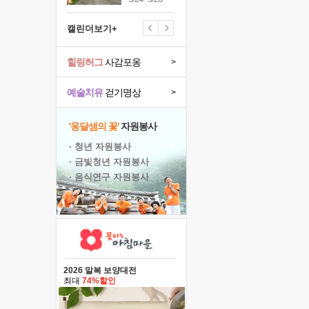
캘린더보기+
힐링허그
사감포옹
>
예술치유
걷기명상
>
'옹달샘의 꽃'
자원봉사
· 청년 자원봉사
· 금빛청년 자원봉사
· 음식연구 자원봉사
2026 말복 보양대전
최대
74%할인