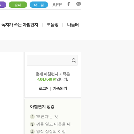
V
솔패
더드림
독자가 쓰는 아침편지
모음방
나눔터
|
|
현재 아침편지 가족은
4,043,040 명
입니다.
로그인
|
가족되기
아침편지 랭킹
'모른다'는 것
귀를 열고 마음을 내어주고
영적 성장의 여정