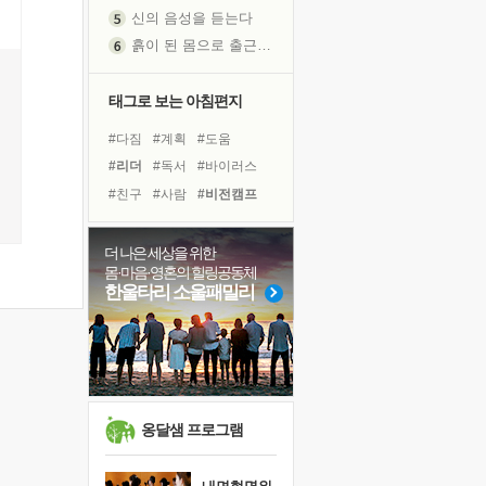
신의 음성을 듣는다
흙이 된 몸으로 출근하는 여자
극과 극의 양 끝단
내가 '나다움'을 찾는 길
태그로 보는 아침편지
피해 갈 수 없는 사건들
#다짐
#계획
#도움
처음 손을 잡았던 날
#리더
#독서
#바이러스
꿈이 실제가 되는 것
#친구
#사람
#비전캠프
'말 타는 법'을 먼저
#아이들
#위기
#경험
졸업식 사진을 보며
#삶
#건강
#면역력
더 나은 세상을 위한
극심한 변비, 어깨결림, 수면 장애
몸·마음·영혼의 힐링공동체
#선택
#독서캠프
#나눔
아픈 아버지를 위한 공간 설계
한울타리 소울패밀리
#링컨학교
#극복
#힐링
슬럼프
#명상
#희망
#유튜브
보고 싶은 어머니
유년 시절의 부산 영도 바다
못된 꼰대들
너무 황홀한 꽃들이여!
옹달샘 프로그램
희망이란
'모른다'는 것