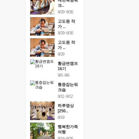
건강명상법
내면혁명워
건강명상
..
크..
스..
/9~10/10
8/29~8/30
10/9~10/10
내면혁명워
고도원 작
내면혁명
..
가 ..
크..
/17~10/18
8/29~8/30
10/17~10/18
황금변캠프
고도원 작
황금변캠
7기
가 ..
17기
/30~10/31
8/29
10/30~10/31
통증잡는워
황금변캠프
통증잡는
크숍
16기
크숍
/7~11/8
9/5~9/6
11/7~11/8
내면혁명워
통증잡는워
내면혁명
..
크숍
크..
/12~12/13
9/11~9/12
12/12~12/13
하루명상
[250..
9/19
행복한가족
여행
9/24~9/26