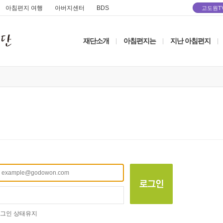
아침편지 여행
아버지센터
BDS
고도원T
재단소개
아침편지는
지난 아침편지
|
|
|
그인 상태유지