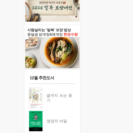
사람살리는 '말복' 보양 밥상
옹달샘 닭개장&채개장
한정수량
12월 추천도서
끝까지 쓰는 용
기
영양의 비밀