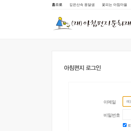
홈으로
깊은산속 옹달샘
꽃피는 아침마을
이메일
비밀번호
로