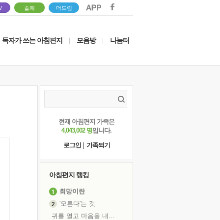
V
솔패
더드림
독자가 쓰는 아침편지
모음방
나눔터
|
|
현재 아침편지 가족은
4,043,002 명
입니다.
로그인
|
가족되기
아침편지 랭킹
희망이란
'모른다'는 것
귀를 열고 마음을 내어주고