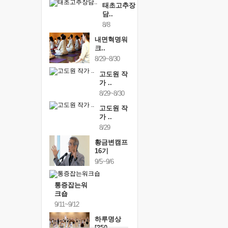
태초고추장
담..
8/8
내면혁명워
크..
8/29~8/30
고도원 작
가 ..
8/29~8/30
고도원 작
가 ..
8/29
황금변캠프
16기
9/5~9/6
통증잡는워
크숍
9/11~9/12
하루명상
[250..