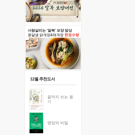
12/12~12/13
사람살리는 '말복' 보양 밥상
옹달샘 닭개장&채개장
한정수량
12월 추천도서
끝까지 쓰는 용
기
영양의 비밀