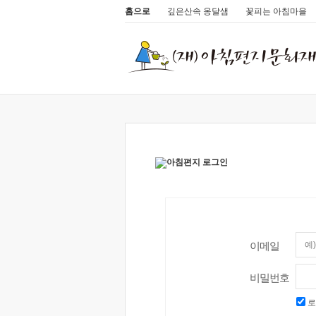
홈으로
깊은산속 옹달샘
꽃피는 아침마을
이메일
비밀번호
로