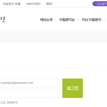
아침편지 여행
아버지센터
BDS
고도원T
재단소개
아침편지는
지난 아침편지
|
|
|
그인 상태유지