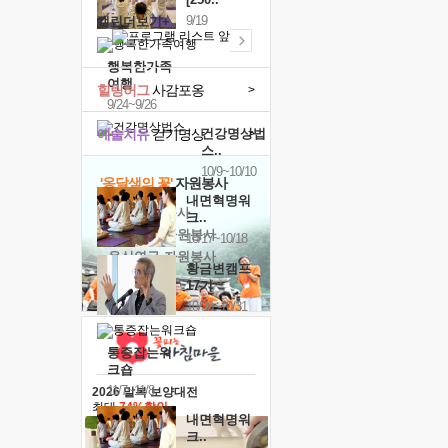
9/19
캘린더보기+
행복한가족
여행
힐링허그
사감포옹
>
9/24~9/26
예술치유
걷기명상
건강명상법
>
스..
10/9~10/10
'옹달샘의 꽃'
자원봉사
내면혁명워
· 청년 자원봉사
크..
· 금빛청년 자원봉사
10/17~10/18
· 음식연구 자원봉사
황금변캠프
17기
10/30~10/31
통증잡는워
크숍
11/7~11/8
2026 말복 보양대전
최대
74%할인
내면혁명워
크..