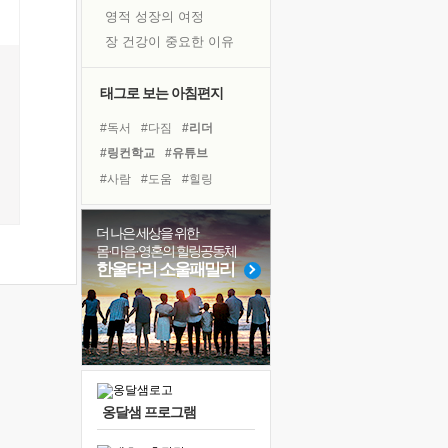
영적 성장의 여정
장 건강이 중요한 이유
신의 음성을 듣는다
흙이 된 몸으로 출근하는 여자
태그로 보는 아침편지
극과 극의 양 끝단
#독서
#다짐
#리더
내가 '나다움'을 찾는 길
#링컨학교
#유튜브
피해 갈 수 없는 사건들
#사람
#도움
#힐링
처음 손을 잡았던 날
#선택
#비전캠프
#위기
꿈이 실제가 되는 것
#계획
#건강
#나눔
더 나은 세상을 위한
'말 타는 법'을 먼저
몸·마음·영혼의 힐링공동체
#면역력
#삶
#희망
졸업식 사진을 보며
한울타리 소울패밀리
#친구
#독서캠프
#경험
아픈 아버지를 위한 공간 설계
#아이들
#극복
#명상
극심한 변비, 어깨결림, 수면 장애
#바이러스
보고 싶은 어머니
유년 시절의 부산 영도 바다
못된 꼰대들
옹달샘 프로그램
거울 속의 나