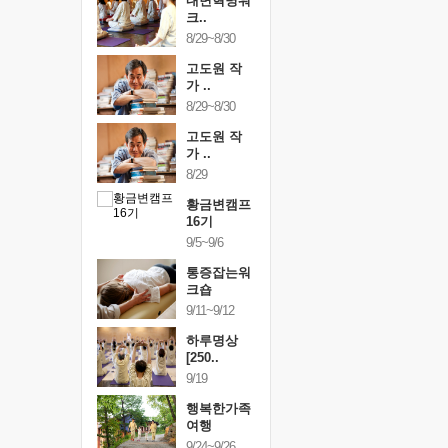
건강명상법
내면혁명워
건강명상
..
크..
스..
/9~10/10
8/29~8/30
10/9~10/10
내면혁명워
고도원 작
내면혁명
..
가 ..
크..
/17~10/18
8/29~8/30
10/17~10/18
황금변캠프
고도원 작
황금변캠
7기
가 ..
17기
/30~10/31
8/29
10/30~10/31
통증잡는워
황금변캠프
통증잡는
크숍
16기
크숍
/7~11/8
9/5~9/6
11/7~11/8
내면혁명워
통증잡는워
내면혁명
..
크숍
크..
/12~12/13
9/11~9/12
12/12~12/13
하루명상
[250..
9/19
행복한가족
여행
9/24~9/26