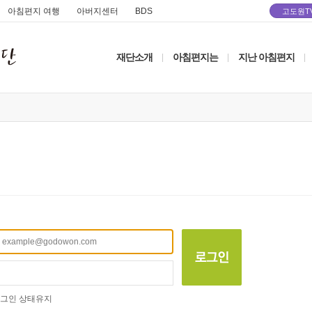
아침편지 여행
아버지센터
BDS
고도원T
재단소개
아침편지는
지난 아침편지
|
|
|
그인 상태유지