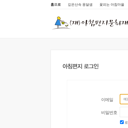
홈으로
깊은산속 옹달샘
꽃피는 아침마을
이메일
비밀번호
로