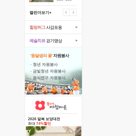
캘린더보기+
힐링허그
사감포옹
>
예술치유
걷기명상
>
'옹달샘의 꽃'
자원봉사
· 청년 자원봉사
· 금빛청년 자원봉사
· 음식연구 자원봉사
2026 말복 보양대전
최대
74%할인