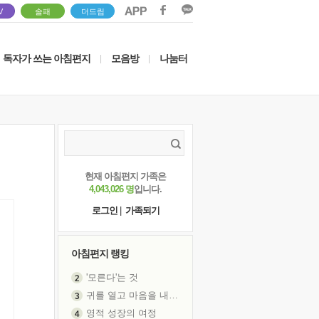
V
솔패
더드림
독자가 쓰는 아침편지
모음방
나눔터
|
|
현재 아침편지 가족은
4,043,026 명
입니다.
로그인
|
가족되기
아침편지 랭킹
'모른다'는 것
귀를 열고 마음을 내어주고
영적 성장의 여정
장 건강이 중요한 이유