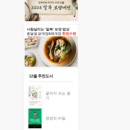
사람살리는 '말복' 보양 밥상
옹달샘 닭개장&채개장
한정수량
12월 추천도서
끝까지 쓰는 용
기
영양의 비밀