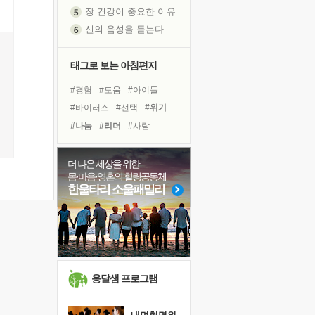
신의 음성을 듣는다
흙이 된 몸으로 출근하는 여자
극과 극의 양 끝단
태그로 보는 아침편지
내가 '나다움'을 찾는 길
피해 갈 수 없는 사건들
#경험
#도움
#아이들
처음 손을 잡았던 날
#바이러스
#선택
#위기
꿈이 실제가 되는 것
#나눔
#리더
#사람
'말 타는 법'을 먼저
#건강
#희망
#독서
졸업식 사진을 보며
#극복
#유튜브
#힐링
더 나은 세상을 위한
극심한 변비, 어깨결림, 수면 장애
몸·마음·영혼의 힐링공동체
#링컨학교
#비전캠프
한울타리 소울패밀리
아픈 아버지를 위한 공간 설계
#명상
#계획
#친구
슬럼프
#독서캠프
#면역력
보고 싶은 어머니
#다짐
#삶
유년 시절의 부산 영도 바다
못된 꼰대들
옹달샘 프로그램
희망이란
'모른다'는 것