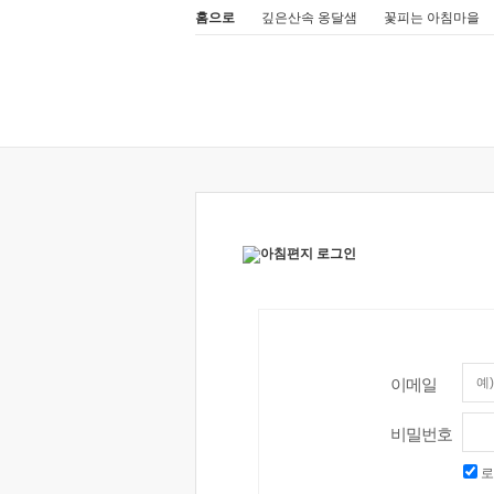
홈으로
깊은산속 옹달샘
꽃피는 아침마을
이메일
비밀번호
로