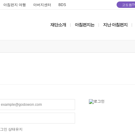
아침편지 여행
아버지센터
BDS
고도원T
재단소개
아침편지는
지난 아침편지
|
|
|
그인 상태유지