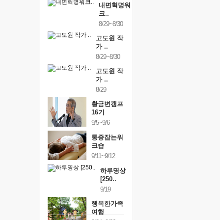
내면혁명워
크..
8/29~8/30
고도원 작
가 ..
8/29~8/30
고도원 작
가 ..
8/29
황금변캠프
16기
9/5~9/6
통증잡는워
크숍
9/11~9/12
하루명상
[250..
9/19
행복한가족
여행