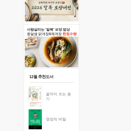
사람살리는 '말복' 보양 밥상
옹달샘 닭개장&채개장
한정수량
12월 추천도서
끝까지 쓰는 용
기
영양의 비밀