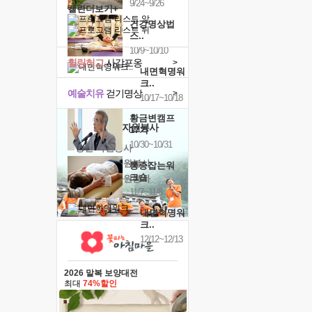
9/24~9/26
캘린더보기+
건강명상법
스..
10/9~10/10
힐링허그
사감포옹
>
내면혁명워
크..
예술치유
걷기명상
>
10/17~10/18
황금변캠프
'옹달샘의 꽃'
자원봉사
17기
10/30~10/31
· 청년 자원봉사
· 금빛청년 자원봉사
통증잡는워
크숍
· 음식연구 자원봉사
11/7~11/8
내면혁명워
크..
12/12~12/13
2026 말복 보양대전
최대
74%할인