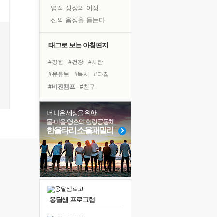
영적 성장의 여정
신의 음성을 듣는다
흙이 된 몸으로 출근하는 여자
극과 극의 양 끝단
태그로 보는 아침편지
내가 '나다움'을 찾는 길
#경험
#건강
#사람
피해 갈 수 없는 사건들
#유튜브
#독서
#다짐
처음 손을 잡았던 날
#비전캠프
#친구
꿈이 실제가 되는 것
#독서캠프
#희망
#힐링
'말 타는 법'을 먼저
#명상
#선택
#삶
#계획
더 나은 세상을 위한
졸업식 사진을 보며
몸·마음·영혼의 힐링공동체
#도움
#극복
#리더
극심한 변비, 어깨결림, 수면 장애
한울타리 소울패밀리
#링컨학교
#면역력
아픈 아버지를 위한 공간 설계
#아이들
#바이러스
슬럼프
#위기
#나눔
보고 싶은 어머니
유년 시절의 부산 영도 바다
못된 꼰대들
옹달샘 프로그램
너무 황홀한 꽃들이여!