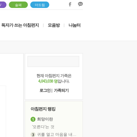
V
솔패
더드림
독자가 쓰는 아침편지
모음방
나눔터
|
|
현재 아침편지 가족은
4,043,038 명
입니다.
로그인
|
가족되기
아침편지 랭킹
희망이란
'모른다'는 것
귀를 열고 마음을 내어주고