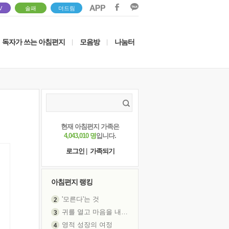
V
솔패
더드림
독자가 쓰는 아침편지
모음방
나눔터
|
|
현재 아침편지 가족은
4,043,010 명
입니다.
로그인
|
가족되기
아침편지 랭킹
'모른다'는 것
귀를 열고 마음을 내어주고
영적 성장의 여정