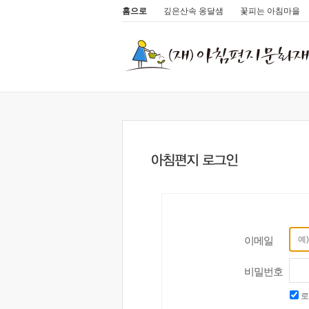
홈으로
깊은산속 옹달샘
꽃피는 아침마을
이메일
비밀번호
로