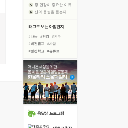
장 건강이 중요한 이유
신의 음성을 듣는다
흙이 된 몸으로 출근하는 여자
극과 극의 양 끝단
태그로 보는 아침편지
내가 '나다움'을 찾는 길
피해 갈 수 없는 사건들
#나눔
#건강
#친구
처음 손을 잡았던 날
#비전캠프
#사람
꿈이 실제가 되는 것
#링컨학교
#유튜브
'말 타는 법'을 먼저
#독서
#독서캠프
#다짐
졸업식 사진을 보며
#도움
#바이러스
#극복
더 나은 세상을 위한
몸·마음·영혼의 힐링공동체
극심한 변비, 어깨결림, 수면 장애
#위기
#희망
#계획
한울타리 소울패밀리
아픈 아버지를 위한 공간 설계
#아이들
#선택
#면역력
슬럼프
#경험
#힐링
#명상
보고 싶은 어머니
#리더
#삶
유년 시절의 부산 영도 바다
못된 꼰대들
옹달샘 프로그램
희망이란
'모른다'는 것