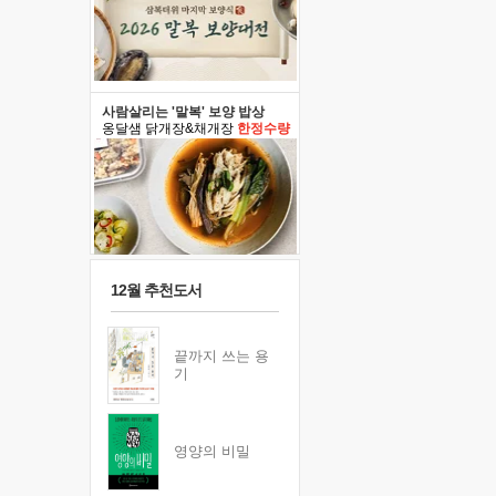
사람살리는 '말복' 보양 밥상
옹달샘 닭개장&채개장
한정수량
12월 추천도서
끝까지 쓰는 용
기
영양의 비밀