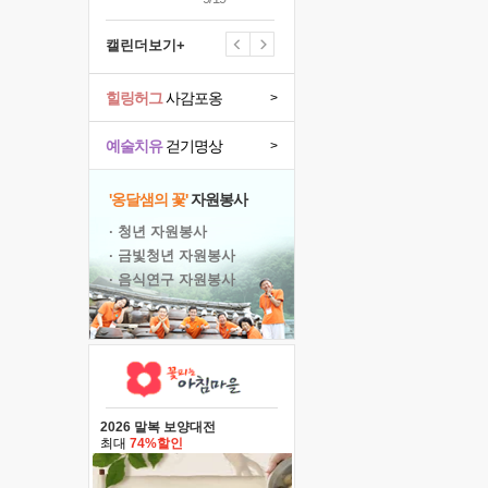
캘린더보기+
힐링허그
사감포옹
>
예술치유
걷기명상
>
'옹달샘의 꽃'
자원봉사
· 청년 자원봉사
· 금빛청년 자원봉사
· 음식연구 자원봉사
2026 말복 보양대전
최대
74%할인