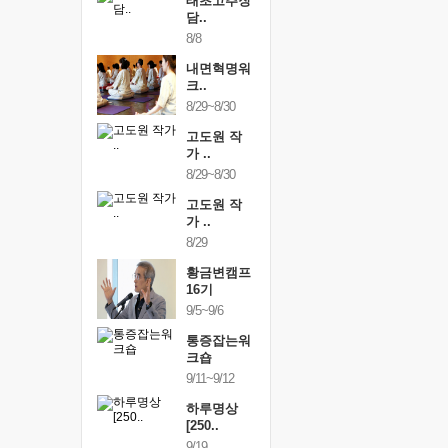
행복한가족
태초고추장
행복한가
여행
담..
여행
24~9/26
8/8
9/24~9/26
건강명상법
내면혁명워
건강명상
..
크..
스..
/9~10/10
8/29~8/30
10/9~10/10
내면혁명워
고도원 작
내면혁명
..
가 ..
크..
/17~10/18
8/29~8/30
10/17~10/18
황금변캠프
고도원 작
황금변캠
7기
가 ..
17기
/30~10/31
8/29
10/30~10/31
통증잡는워
황금변캠프
통증잡는
크숍
16기
크숍
/7~11/8
9/5~9/6
11/7~11/8
내면혁명워
통증잡는워
내면혁명
..
크숍
크..
/12~12/13
9/11~9/12
12/12~12/13
하루명상
[250..
9/19