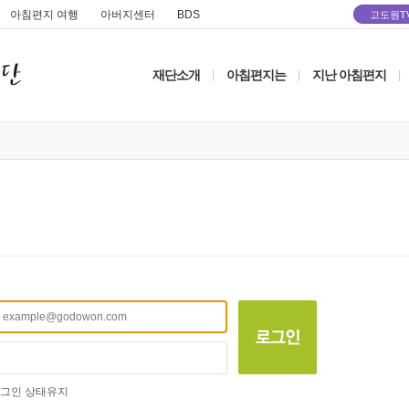
아침편지 여행
아버지센터
BDS
고도원T
재단소개
아침편지는
지난 아침편지
|
|
|
그인 상태유지