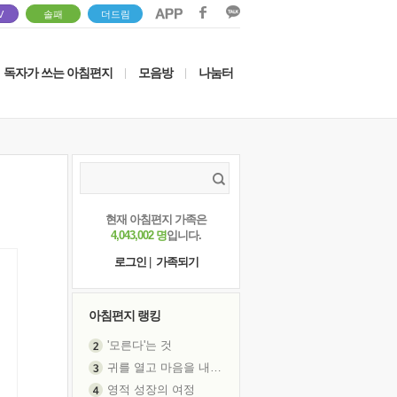
V
솔패
더드림
독자가 쓰는 아침편지
모음방
나눔터
|
|
현재 아침편지 가족은
4,043,002 명
입니다.
로그인
|
가족되기
아침편지 랭킹
'모른다'는 것
귀를 열고 마음을 내어주고
영적 성장의 여정