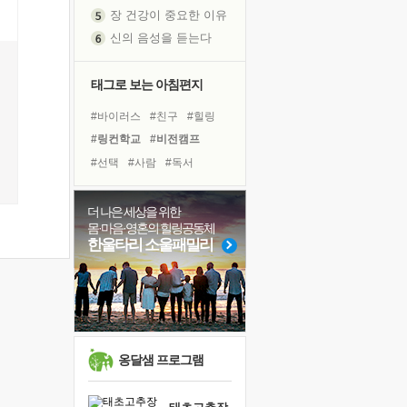
장 건강이 중요한 이유
신의 음성을 듣는다
흙이 된 몸으로 출근하는 여자
극과 극의 양 끝단
태그로 보는 아침편지
내가 '나다움'을 찾는 길
#바이러스
#친구
#힐링
피해 갈 수 없는 사건들
#링컨학교
#비전캠프
처음 손을 잡았던 날
#선택
#사람
#독서
꿈이 실제가 되는 것
#다짐
#도움
#명상
'말 타는 법'을 먼저
#아이들
#삶
#경험
더 나은 세상을 위한
졸업식 사진을 보며
몸·마음·영혼의 힐링공동체
#계획
#면역력
#나눔
아픈 아버지를 위한 공간 설계
한울타리 소울패밀리
#희망
#독서캠프
극심한 변비, 어깨결림, 수면 장애
#유튜브
#극복
#리더
보고 싶은 어머니
#건강
#위기
유년 시절의 부산 영도 바다
못된 꼰대들
거울 속의 나
옹달샘 프로그램
희망이란
'모른다'는 것