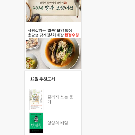
사람살리는 '말복' 보양 밥상
옹달샘 닭개장&채개장
한정수량
12월 추천도서
끝까지 쓰는 용
기
영양의 비밀