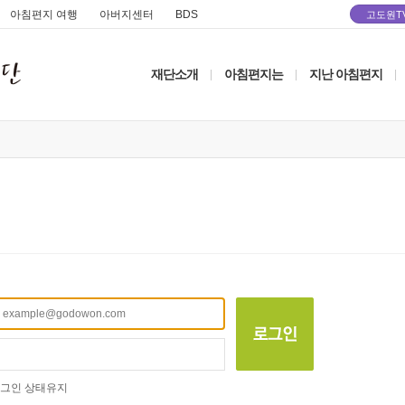
아침편지 여행
아버지센터
BDS
고도원T
재단소개
아침편지는
지난 아침편지
|
|
|
그인 상태유지