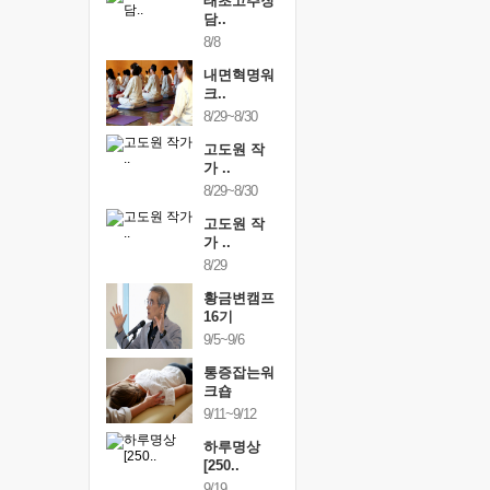
행복한가족
태초고추장
행복한가
여행
담..
여행
24~9/26
8/8
9/24~9/26
건강명상법
내면혁명워
건강명상
..
크..
스..
/9~10/10
8/29~8/30
10/9~10/10
내면혁명워
고도원 작
내면혁명
..
가 ..
크..
/17~10/18
8/29~8/30
10/17~10/18
황금변캠프
고도원 작
황금변캠
7기
가 ..
17기
/30~10/31
8/29
10/30~10/31
통증잡는워
황금변캠프
통증잡는
크숍
16기
크숍
/7~11/8
9/5~9/6
11/7~11/8
내면혁명워
통증잡는워
내면혁명
..
크숍
크..
/12~12/13
9/11~9/12
12/12~12/13
하루명상
[250..
9/19