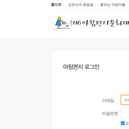
홈으로
깊은산속 옹달샘
꽃피는 아침마을
이메일
비밀번호
로