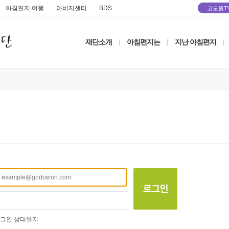
아침편지 여행
아버지센터
BDS
고도원T
재단소개
아침편지는
지난 아침편지
|
|
|
그인 상태유지