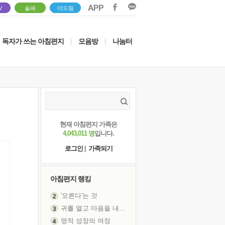
V
솔패
더드림
독자가 쓰는 아침편지
모음방
나눔터
|
|
현재 아침편지 가족은
4,043,011 명
입니다.
로그인
|
가족되기
아침편지 랭킹
'모른다'는 것
귀를 열고 마음을 내어주고
영적 성장의 여정