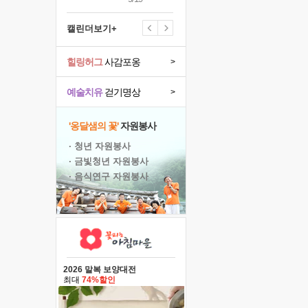
캘린더보기+
힐링허그
사감포옹
>
예술치유
걷기명상
>
'옹달샘의 꽃'
자원봉사
· 청년 자원봉사
· 금빛청년 자원봉사
· 음식연구 자원봉사
2026 말복 보양대전
최대
74%할인