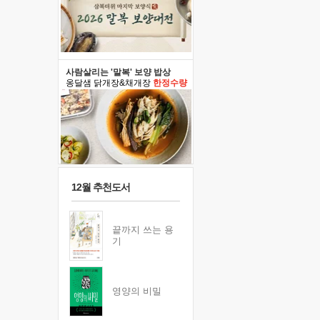
사람살리는 '말복' 보양 밥상
옹달샘 닭개장&채개장
한정수량
12월 추천도서
끝까지 쓰는 용
기
영양의 비밀