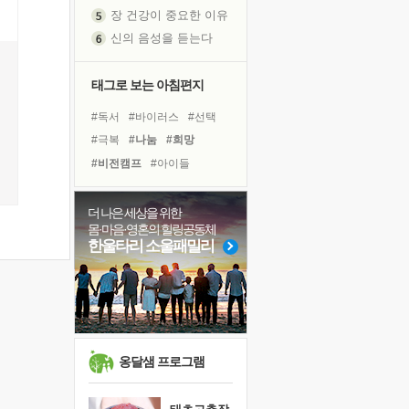
장 건강이 중요한 이유
신의 음성을 듣는다
흙이 된 몸으로 출근하는 여자
극과 극의 양 끝단
태그로 보는 아침편지
내가 '나다움'을 찾는 길
#독서
#바이러스
#선택
피해 갈 수 없는 사건들
#극복
#나눔
#희망
처음 손을 잡았던 날
#비전캠프
#아이들
꿈이 실제가 되는 것
#건강
#친구
#다짐
'말 타는 법'을 먼저
#링컨학교
#면역력
더 나은 세상을 위한
졸업식 사진을 보며
몸·마음·영혼의 힐링공동체
#계획
#사람
#삶
아픈 아버지를 위한 공간 설계
한울타리 소울패밀리
#독서캠프
#명상
#위기
극심한 변비, 어깨결림, 수면 장애
#리더
#도움
#경험
슬럼프
#힐링
#유튜브
보고 싶은 어머니
유년 시절의 부산 영도 바다
못된 꼰대들
옹달샘 프로그램
희망이란
'모른다'는 것