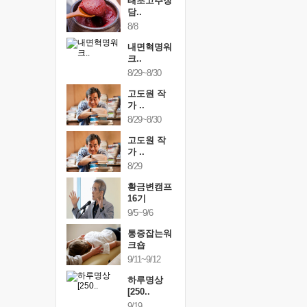
행복한가족
태초고추장
행복한가
여행
담..
여행
24~9/26
8/8
9/24~9/26
건강명상법
내면혁명워
건강명상
..
크..
스..
/9~10/10
8/29~8/30
10/9~10/10
내면혁명워
고도원 작
내면혁명
..
가 ..
크..
/17~10/18
8/29~8/30
10/17~10/18
황금변캠프
고도원 작
황금변캠
7기
가 ..
17기
/30~10/31
8/29
10/30~10/31
통증잡는워
황금변캠프
통증잡는
크숍
16기
크숍
/7~11/8
9/5~9/6
11/7~11/8
내면혁명워
통증잡는워
내면혁명
..
크숍
크..
/12~12/13
9/11~9/12
12/12~12/13
하루명상
[250..
9/19