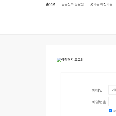
홈으로
깊은산속 옹달샘
꽃피는 아침마을
이메일
비밀번호
로