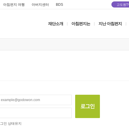
아침편지 여행
아버지센터
BDS
고도원T
재단소개
아침편지는
지난 아침편지
|
|
|
그인 상태유지