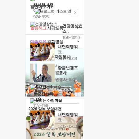
행복한가족
캘린더보기+
여행
9/24~9/26
건강명상법
힐링허그
사감포옹
>
스..
10/9~10/10
예술치유
걷기명상
>
내면혁명워
크..
'옹달샘의 꽃'
자원봉사
10/17~10/18
· 청년 자원봉사
황금변캠프
· 금빛청년 자원봉사
17기
· 음식연구 자원봉사
10/30~10/31
통증잡는워
크숍
11/7~11/8
2026 말복 보양대전
최대
74%할인
내면혁명워
크..
12/12~12/13