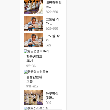
내면혁명워
크..
8/29~8/30
고도원 작
가 ..
8/29~8/30
고도원 작
가 ..
8/29
황금변캠프
16기
9/5~9/6
통증잡는워
크숍
9/11~9/12
하루명상
[250..
9/19