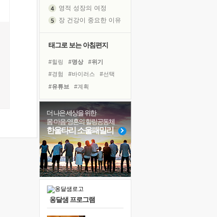
영적 성장의 여정
장 건강이 중요한 이유
신의 음성을 듣는다
흙이 된 몸으로 출근하는 여자
태그로 보는 아침편지
극과 극의 양 끝단
#힐링
#명상
#위기
내가 '나다움'을 찾는 길
#경험
#바이러스
#선택
피해 갈 수 없는 사건들
#유튜브
#계획
처음 손을 잡았던 날
#독서캠프
#도움
#친구
꿈이 실제가 되는 것
#나눔
#삶
#면역력
더 나은 세상을 위한
'말 타는 법'을 먼저
몸·마음·영혼의 힐링공동체
#극복
#사람
#독서
졸업식 사진을 보며
한울타리 소울패밀리
#비전캠프
#링컨학교
극심한 변비, 어깨결림, 수면 장애
#리더
#희망
#건강
아픈 아버지를 위한 공간 설계
#다짐
#아이들
슬럼프
보고 싶은 어머니
유년 시절의 부산 영도 바다
옹달샘 프로그램
못된 꼰대들