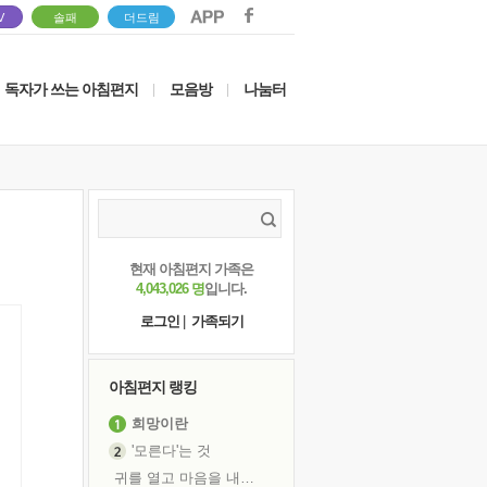
V
솔패
더드림
독자가 쓰는 아침편지
모음방
나눔터
|
|
현재 아침편지 가족은
4,043,026 명
입니다.
로그인
|
가족되기
아침편지 랭킹
희망이란
'모른다'는 것
귀를 열고 마음을 내어주고