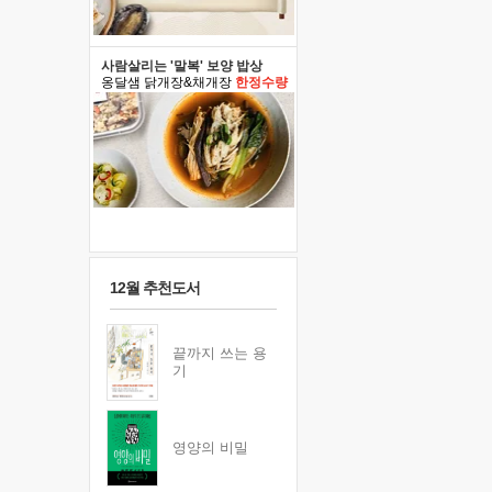
사람살리는 '말복' 보양 밥상
옹달샘 닭개장&채개장
한정수량
12월 추천도서
끝까지 쓰는 용
기
영양의 비밀