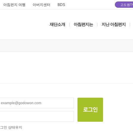
아침편지 여행
아버지센터
BDS
고도원T
재단소개
아침편지는
지난 아침편지
|
|
|
그인 상태유지