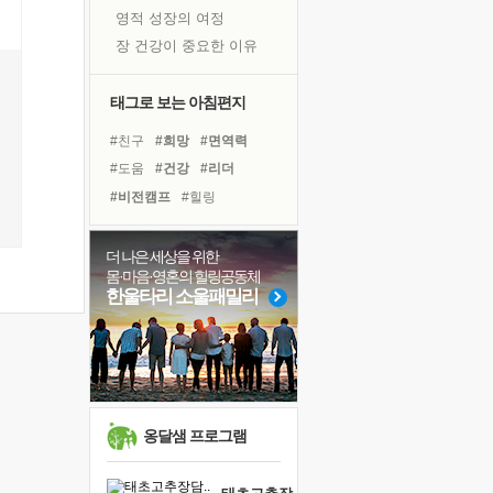
영적 성장의 여정
장 건강이 중요한 이유
신의 음성을 듣는다
흙이 된 몸으로 출근하는 여자
태그로 보는 아침편지
극과 극의 양 끝단
#친구
#희망
#면역력
내가 '나다움'을 찾는 길
#도움
#건강
#리더
피해 갈 수 없는 사건들
#비전캠프
#힐링
처음 손을 잡았던 날
#독서캠프
#바이러스
꿈이 실제가 되는 것
#계획
#삶
#경험
더 나은 세상을 위한
'말 타는 법'을 먼저
몸·마음·영혼의 힐링공동체
#아이들
#독서
#극복
졸업식 사진을 보며
한울타리 소울패밀리
#위기
#링컨학교
#선택
아픈 아버지를 위한 공간 설계
#유튜브
#사람
#명상
극심한 변비, 어깨결림, 수면 장애
#나눔
#다짐
보고 싶은 어머니
유년 시절의 부산 영도 바다
못된 꼰대들
옹달샘 프로그램
거울 속의 나