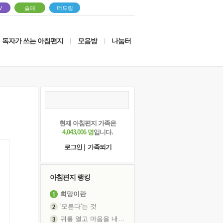
V
솔패
더드림
독자가 쓰는 아침편지
모음방
나눔터
|
|
현재 아침편지 가족은
4,043,006 명
입니다.
로그인
|
가족되기
아침편지 랭킹
희망이란
'모른다'는 것
귀를 열고 마음을 내어주고