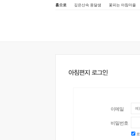
홈으로
깊은산속 옹달샘
꽃피는 아침마을
이메일
비밀번호
로