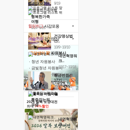
9/19
캘린더보기+
행복한가족
여행
힐링허그
사감포옹
>
9/24~9/26
건강명상법
예술치유
걷기명상
>
스..
10/9~10/10
'옹달샘의 꽃'
자원봉사
내면혁명워
크..
· 청년 자원봉사
10/17~10/18
· 금빛청년 자원봉사
· 음식연구 자원봉사
황금변캠프
17기
10/30~10/31
통증잡는워
2026 말복 보양대전
크숍
최대
74%할인
11/7~11/8
내면혁명워
크..