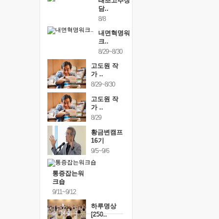
태초고추장
담..
8/8
내면혁명워
크..
8/29~8/30
고도원 작
가 ..
8/29~8/30
고도원 작
가 ..
8/29
황금변캠프
16기
9/5~9/6
통증잡는워
크숍
9/11~9/12
하루명상
[250..