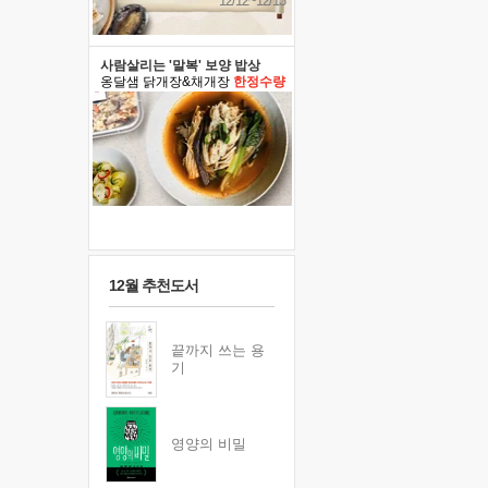
12/12~12/13
사람살리는 '말복' 보양 밥상
옹달샘 닭개장&채개장
한정수량
12월 추천도서
끝까지 쓰는 용
기
영양의 비밀