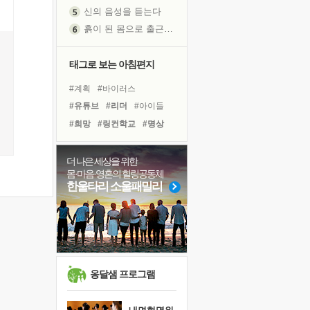
신의 음성을 듣는다
흙이 된 몸으로 출근하는 여자
극과 극의 양 끝단
내가 '나다움'을 찾는 길
태그로 보는 아침편지
피해 갈 수 없는 사건들
#계획
#바이러스
처음 손을 잡았던 날
#유튜브
#리더
#아이들
꿈이 실제가 되는 것
#희망
#링컨학교
#명상
'말 타는 법'을 먼저
#경험
#친구
#힐링
졸업식 사진을 보며
#비전캠프
#독서
#선택
더 나은 세상을 위한
극심한 변비, 어깨결림, 수면 장애
몸·마음·영혼의 힐링공동체
#삶
#건강
#사람
아픈 아버지를 위한 공간 설계
한울타리 소울패밀리
#독서캠프
#도움
#극복
슬럼프
#나눔
#면역력
#다짐
보고 싶은 어머니
#위기
유년 시절의 부산 영도 바다
못된 꼰대들
너무 황홀한 꽃들이여!
옹달샘 프로그램
희망이란
'모른다'는 것