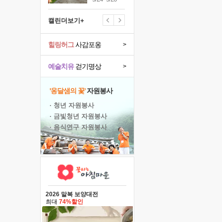
캘린더보기+
힐링허그
사감포옹
>
예술치유
걷기명상
>
'옹달샘의 꽃'
자원봉사
· 청년 자원봉사
· 금빛청년 자원봉사
· 음식연구 자원봉사
2026 말복 보양대전
최대
74%할인