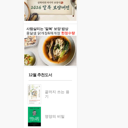
사람살리는 '말복' 보양 밥상
옹달샘 닭개장&채개장
한정수량
12월 추천도서
끝까지 쓰는 용
기
영양의 비밀