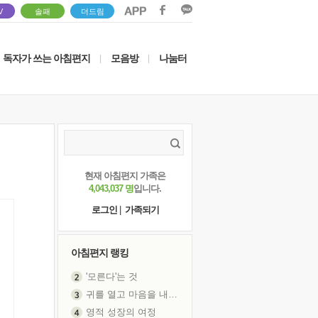
V
솔패
더드림
독자가 쓰는 아침편지
모음방
나눔터
|
|
현재 아침편지 가족은
4,043,037 명
입니다.
로그인
|
가족되기
아침편지 랭킹
'모른다'는 것
귀를 열고 마음을 내어주고
영적 성장의 여정