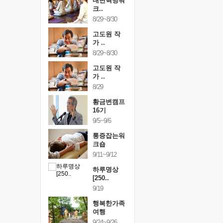
건강명상법
내면혁명워
건강명상
..
크..
스..
/9~10/10
8/29~8/30
10/9~10/10
내면혁명워
고도원 작
내면혁명
..
가 ..
크..
/17~10/18
8/29~8/30
10/17~10/18
황금변캠프
고도원 작
황금변캠
7기
가 ..
17기
/30~10/31
8/29
10/30~10/31
통증잡는워
황금변캠프
통증잡는
크숍
16기
크숍
/7~11/8
9/5~9/6
11/7~11/8
내면혁명워
통증잡는워
내면혁명
..
크숍
크..
/12~12/13
9/11~9/12
12/12~12/13
하루명상
[250..
9/19
행복한가족
여행
9/24~9/26