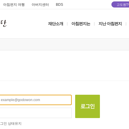
아침편지 여행
아버지센터
BDS
고도원T
재단소개
아침편지는
지난 아침편지
|
|
|
그인 상태유지