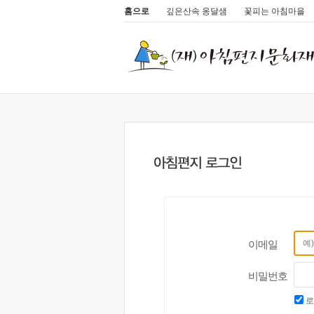
홈으로
깊은산속 옹달샘
꽃피는 아침마을
이메일
비밀번호
로