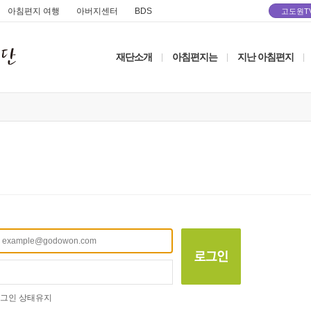
아침편지 여행
아버지센터
BDS
고도원T
재단소개
아침편지는
지난 아침편지
|
|
|
그인 상태유지