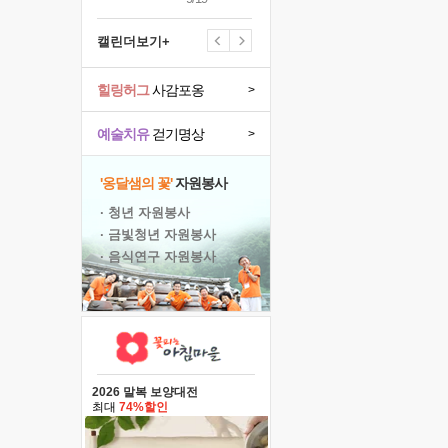
캘린더보기+
힐링허그
사감포옹
>
예술치유
걷기명상
>
'옹달샘의 꽃'
자원봉사
· 청년 자원봉사
· 금빛청년 자원봉사
· 음식연구 자원봉사
2026 말복 보양대전
최대
74%할인