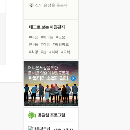
신의 음성을 듣는다
흙이 된 몸으로 출근하는 여자
극과 극의 양 끝단
내가 '나다움'을 찾는 길
태그로 보는 아침편지
피해 갈 수 없는 사건들
#다짐
#아이들
#도움
처음 손을 잡았던 날
#나눔
#경험
#링컨학교
꿈이 실제가 되는 것
#희망
#삶
#리더
#극복
'말 타는 법'을 먼저
#독서
#독서캠프
#건강
졸업식 사진을 보며
#친구
#사람
#명상
더 나은 세상을 위한
극심한 변비, 어깨결림, 수면 장애
몸·마음·영혼의 힐링공동체
#바이러스
#선택
#계획
아픈 아버지를 위한 공간 설계
한울타리 소울패밀리
#유튜브
#위기
#힐링
슬럼프
#비전캠프
#면역력
보고 싶은 어머니
유년 시절의 부산 영도 바다
못된 꼰대들
희망이란
옹달샘 프로그램
'모른다'는 것