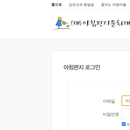
홈으로
깊은산속 옹달샘
꽃피는 아침마을
이메일
비밀번호
로