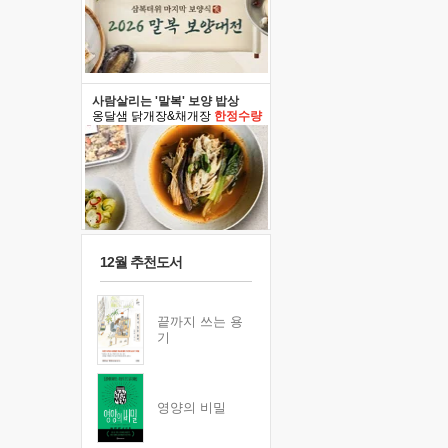
사람살리는 '말복' 보양 밥상
옹달샘 닭개장&채개장
한정수량
12월 추천도서
끝까지 쓰는 용
기
영양의 비밀