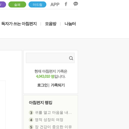
V
솔패
더드림
독자가 쓰는 아침편지
모음방
나눔터
|
|
현재 아침편지 가족은
4,043,010 명
입니다.
로그인
|
가족되기
아침편지 랭킹
귀를 열고 마음을 내어주고
영적 성장의 여정
장 건강이 중요한 이유