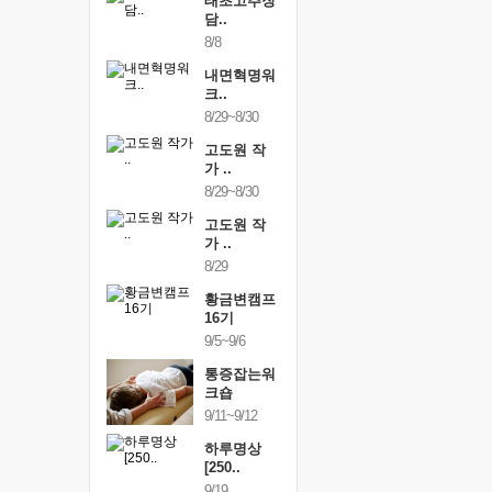
행복한가족
태초고추장
행복한가
여행
담..
여행
24~9/26
8/8
9/24~9/26
건강명상법
내면혁명워
건강명상
..
크..
스..
/9~10/10
8/29~8/30
10/9~10/10
내면혁명워
고도원 작
내면혁명
..
가 ..
크..
/17~10/18
8/29~8/30
10/17~10/18
황금변캠프
고도원 작
황금변캠
7기
가 ..
17기
/30~10/31
8/29
10/30~10/31
통증잡는워
황금변캠프
통증잡는
크숍
16기
크숍
/7~11/8
9/5~9/6
11/7~11/8
내면혁명워
통증잡는워
내면혁명
..
크숍
크..
/12~12/13
9/11~9/12
12/12~12/13
하루명상
[250..
9/19