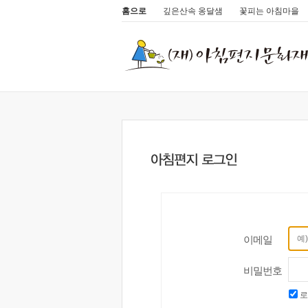
홈으로
깊은산속 옹달샘
꽃피는 아침마을
이메일
비밀번호
로