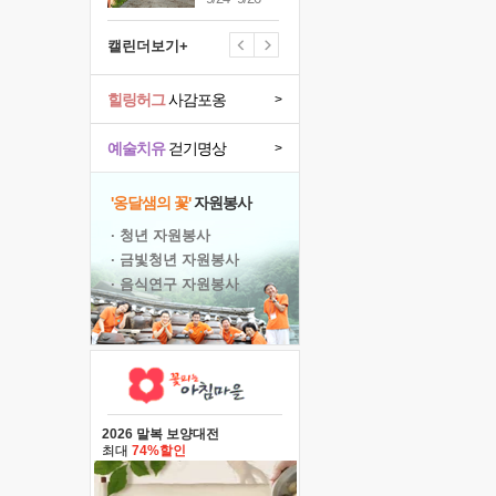
캘린더보기+
힐링허그
사감포옹
>
예술치유
걷기명상
>
'옹달샘의 꽃'
자원봉사
· 청년 자원봉사
· 금빛청년 자원봉사
· 음식연구 자원봉사
2026 말복 보양대전
최대
74%할인