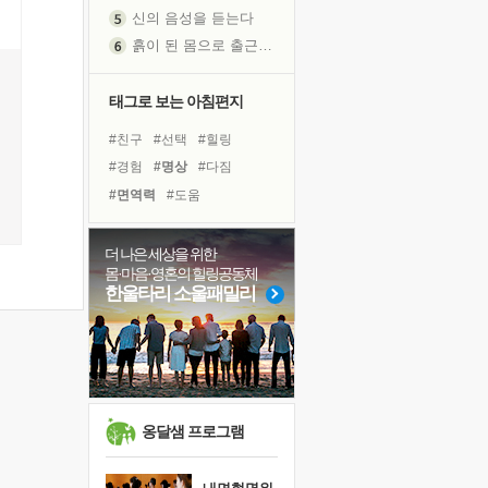
흙이 된 몸으로 출근하는 여자
극과 극의 양 끝단
내가 '나다움'을 찾는 길
태그로 보는 아침편지
피해 갈 수 없는 사건들
처음 손을 잡았던 날
#친구
#선택
#힐링
꿈이 실제가 되는 것
#경험
#명상
#다짐
'말 타는 법'을 먼저
#면역력
#도움
졸업식 사진을 보며
#비전캠프
#건강
#계획
극심한 변비, 어깨결림, 수면 장애
#링컨학교
#위기
#희망
더 나은 세상을 위한
아픈 아버지를 위한 공간 설계
몸·마음·영혼의 힐링공동체
#아이들
#독서
#극복
한울타리 소울패밀리
슬럼프
#리더
#사람
#유튜브
보고 싶은 어머니
#독서캠프
#바이러스
유년 시절의 부산 영도 바다
#나눔
#삶
못된 꼰대들
너무 황홀한 꽃들이여!
옹달샘 프로그램
희망이란
'모른다'는 것