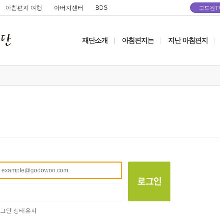
아침편지 여행
아버지센터
BDS
고도원T
재단소개
아침편지는
지난 아침편지
|
|
|
그인 상태유지