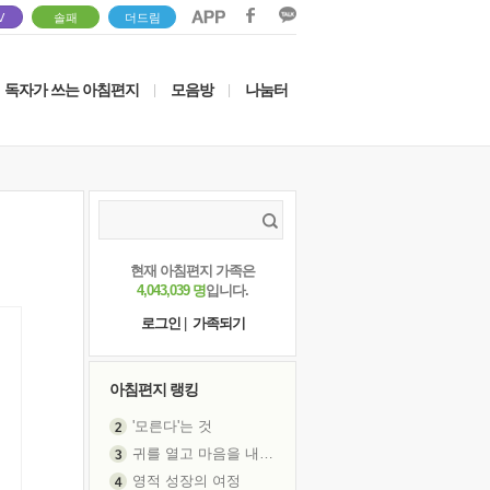
V
솔패
더드림
독자가 쓰는 아침편지
모음방
나눔터
|
|
현재 아침편지 가족은
4,043,039 명
입니다.
로그인
|
가족되기
아침편지 랭킹
'모른다'는 것
귀를 열고 마음을 내어주고
영적 성장의 여정
신의 음성을 듣는다