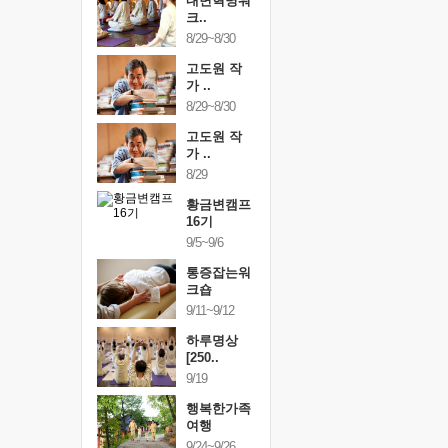
건강명상법
내면혁명워
건강명상
..
크..
스..
/9~10/10
8/29~8/30
10/9~10/10
내면혁명워
고도원 작
내면혁명
..
가 ..
크..
/17~10/18
8/29~8/30
10/17~10/18
황금변캠프
고도원 작
황금변캠
7기
가 ..
17기
/30~10/31
8/29
10/30~10/31
통증잡는워
황금변캠프
통증잡는
크숍
16기
크숍
/7~11/8
9/5~9/6
11/7~11/8
내면혁명워
통증잡는워
내면혁명
..
크숍
크..
/12~12/13
9/11~9/12
12/12~12/13
하루명상
[250..
9/19
행복한가족
여행
9/24~9/26