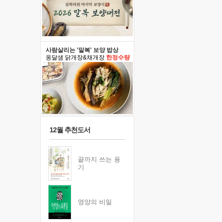
사람살리는 '말복' 보양 밥상
옹달샘 닭개장&채개장
한정수량
12월 추천도서
끝까지 쓰는 용
기
영양의 비밀