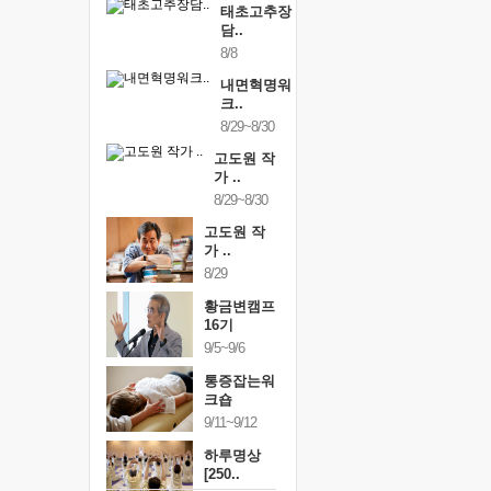
태초고추장
담..
8/8
내면혁명워
크..
8/29~8/30
고도원 작
가 ..
8/29~8/30
고도원 작
가 ..
8/29
황금변캠프
16기
9/5~9/6
통증잡는워
크숍
9/11~9/12
하루명상
[250..