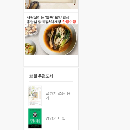
사람살리는 '말복' 보양 밥상
옹달샘 닭개장&채개장
한정수량
12월 추천도서
끝까지 쓰는 용
기
영양의 비밀