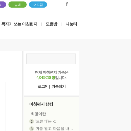
V
솔패
더드림
독자가 쓰는 아침편지
모음방
나눔터
|
|
현재 아침편지 가족은
4,043,010 명
입니다.
로그인
|
가족되기
아침편지 랭킹
희망이란
'모른다'는 것
귀를 열고 마음을 내어주고