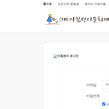
홈으로
깊은산속 옹달샘
꽃피는 아침마을
이메일
비밀번호
로