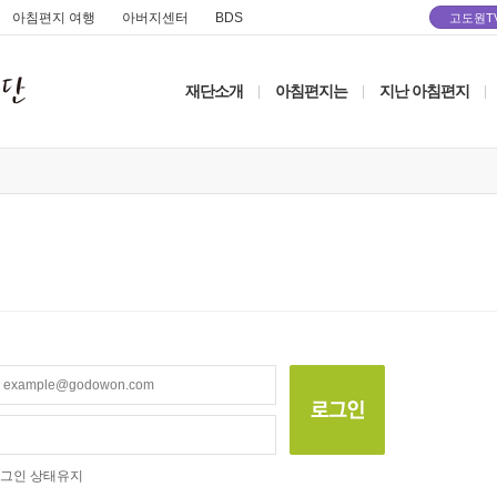
아침편지 여행
아버지센터
BDS
고도원T
재단소개
아침편지는
지난 아침편지
|
|
|
그인 상태유지