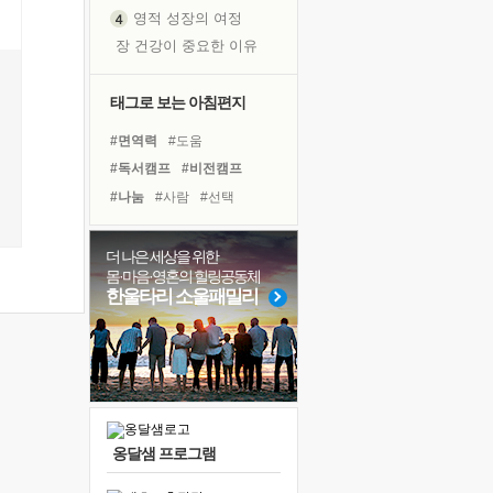
영적 성장의 여정
장 건강이 중요한 이유
신의 음성을 듣는다
흙이 된 몸으로 출근하는 여자
태그로 보는 아침편지
극과 극의 양 끝단
#면역력
#도움
내가 '나다움'을 찾는 길
#독서캠프
#비전캠프
피해 갈 수 없는 사건들
#나눔
#사람
#선택
처음 손을 잡았던 날
#계획
#삶
#다짐
#힐링
꿈이 실제가 되는 것
#경험
#독서
#리더
더 나은 세상을 위한
'말 타는 법'을 먼저
몸·마음·영혼의 힐링공동체
#유튜브
#친구
졸업식 사진을 보며
한울타리 소울패밀리
#바이러스
#희망
극심한 변비, 어깨결림, 수면 장애
#링컨학교
#건강
#극복
아픈 아버지를 위한 공간 설계
#명상
#위기
#아이들
슬럼프
보고 싶은 어머니
유년 시절의 부산 영도 바다
옹달샘 프로그램
못된 꼰대들