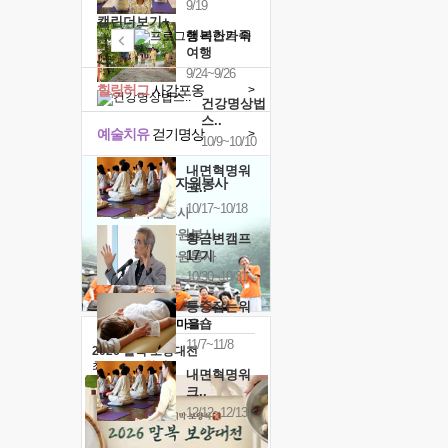
9/19
캘린더보기+
행복한가족
여행
9/24~9/26
힐링허그
사감포옹
>
건강명상법
스..
예술치유
걷기명상
>
10/9~10/10
내면혁명워
'옹달샘의 꽃'
자원봉사
크..
10/17~10/18
· 청년 자원봉사
· 금빛청년 자원봉사
황금변캠프
17기
· 음식연구 자원봉사
10/30~10/31
통증잡는워
크숍
11/7~11/8
2026 말복 보양대전
최대
74%할인
내면혁명워
크..
12/12~12/13