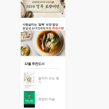
사람살리는 '말복' 보양 밥상
옹달샘 닭개장&채개장
한정수량
12월 추천도서
끝까지 쓰는 용
기
영양의 비밀