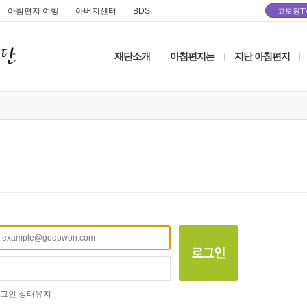
아침편지 여행
아버지센터
BDS
고도원T
재단소개
아침편지는
지난 아침편지
|
|
|
그인 상태유지