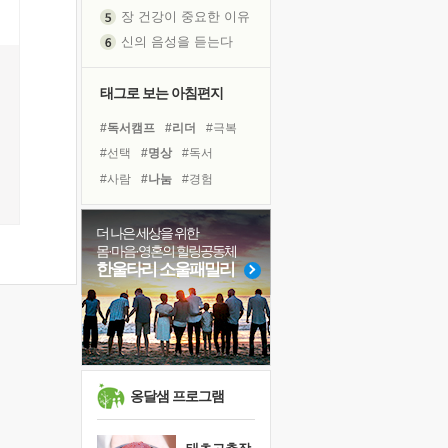
신의 음성을 듣는다
흙이 된 몸으로 출근하는 여자
극과 극의 양 끝단
태그로 보는 아침편지
내가 '나다움'을 찾는 길
피해 갈 수 없는 사건들
#독서캠프
#리더
#극복
처음 손을 잡았던 날
#선택
#명상
#독서
꿈이 실제가 되는 것
#사람
#나눔
#경험
'말 타는 법'을 먼저
#비전캠프
#위기
졸업식 사진을 보며
#바이러스
#다짐
#희망
더 나은 세상을 위한
아픈 아버지를 위한 공간 설계
몸·마음·영혼의 힐링공동체
#친구
#유튜브
#도움
한울타리 소울패밀리
극심한 변비, 어깨결림, 수면 장애
#삶
#아이들
#면역력
보고 싶은 어머니
#계획
#건강
#힐링
유년 시절의 부산 영도 바다
#링컨학교
못된 꼰대들
거울 속의 나
옹달샘 프로그램
희망이란
'모른다'는 것