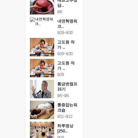
행복한가족
태초고추장
행복한가
여행
담..
여행
24~9/26
8/8
9/24~9/26
건강명상법
내면혁명워
건강명상
..
크..
스..
/9~10/10
8/29~8/30
10/9~10/10
내면혁명워
고도원 작
내면혁명
..
가 ..
크..
/17~10/18
8/29~8/30
10/17~10/18
황금변캠프
고도원 작
황금변캠
7기
가 ..
17기
/30~10/31
8/29
10/30~10/31
통증잡는워
황금변캠프
통증잡는
크숍
16기
크숍
/7~11/8
9/5~9/6
11/7~11/8
내면혁명워
통증잡는워
내면혁명
..
크숍
크..
/12~12/13
9/11~9/12
12/12~12/13
하루명상
[250..
9/19