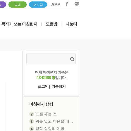
V
솔패
더드림
독자가 쓰는 아침편지
모음방
나눔터
|
|
현재 아침편지 가족은
4,042,998 명
입니다.
로그인
|
가족되기
아침편지 랭킹
'모른다'는 것
귀를 열고 마음을 내어주고
영적 성장의 여정
장 건강이 중요한 이유