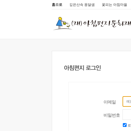
홈으로
깊은산속 옹달샘
꽃피는 아침마을
이메일
비밀번호
로