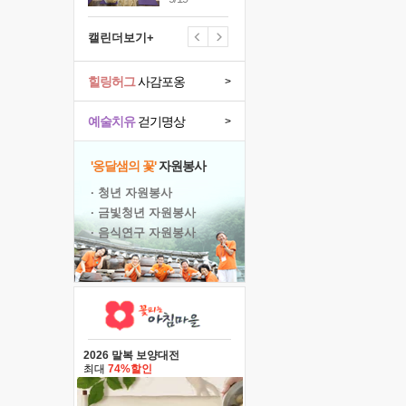
캘린더보기+
힐링허그
사감포옹
>
예술치유
걷기명상
>
'옹달샘의 꽃'
자원봉사
· 청년 자원봉사
· 금빛청년 자원봉사
· 음식연구 자원봉사
2026 말복 보양대전
최대
74%할인