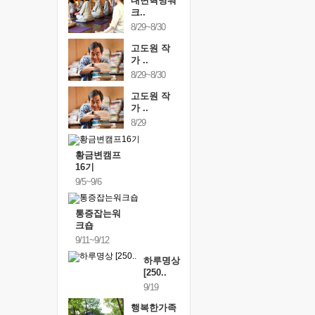
내면혁명워
크..
8/29~8/30
고도원 작
가 ..
8/29~8/30
고도원 작
가 ..
8/29
황금변캠프
16기
9/5~9/6
통증잡는워
크숍
9/11~9/12
하루명상
[250..
9/19
행복한가족