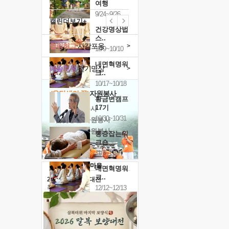
여행
9/24~9/26
캘린더보기+
건강명상법
스..
힐링허그
사감포옹
>
10/9~10/10
내면혁명워
예술치유
걷기명상
>
크..
10/17~10/18
'옹달샘의 꽃'
자원봉사
황금변캠프
17기
· 청년 자원봉사
10/30~10/31
· 금빛청년 자원봉사
· 음식연구 자원봉사
통증잡는워
크숍
11/7~11/8
내면혁명워
크..
2026 말복 보양대전
최대
74%할인
12/12~12/13