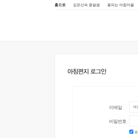
홈으로
깊은산속 옹달샘
꽃피는 아침마을
이메일
비밀번호
로