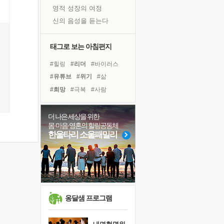
영적 성장의 여정
신의 음성을 듣는다
흙이 된 몸으로 출근하는 여자
극과 극의 양 끝단
태그로 보는 아침편지
내가 '나다움'을 찾는 길
#힐링
#리더
#바이러스
피해 갈 수 없는 사건들
#유튜브
#위기
#삶
처음 손을 잡았던 날
#희망
#극복
#사람
꿈이 실제가 되는 것
#다짐
#독서
#계획
'말 타는 법'을 먼저
#링컨학교
#친구
더 나은 세상을 위한
졸업식 사진을 보며
몸·마음·영혼의 힐링공동체
#비전캠프
#경험
#선택
극심한 변비, 어깨결림, 수면 장애
한울타리 소울패밀리
#나눔
#아이들
아픈 아버지를 위한 공간 설계
#독서캠프
#도움
#명상
슬럼프
#면역력
#건강
보고 싶은 어머니
유년 시절의 부산 영도 바다
못된 꼰대들
옹달샘 프로그램
너무 황홀한 꽃들이여!