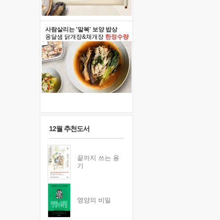
사람살리는 '말복' 보양 밥상
옹달샘 닭개장&채개장
한정수량
12월 추천도서
끝까지 쓰는 용
기
영양의 비밀