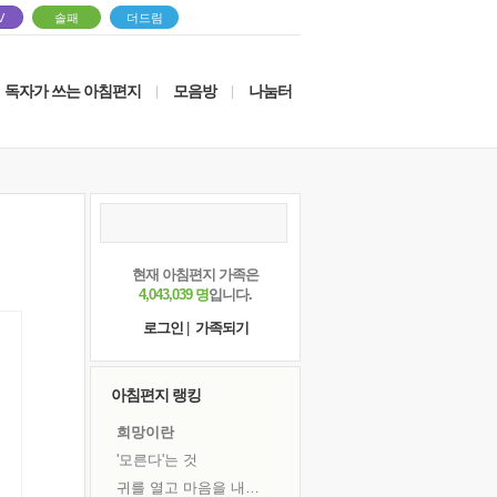
V
솔패
더드림
독자가 쓰는 아침편지
모음방
나눔터
|
|
현재 아침편지 가족은
4,043,039 명
입니다.
로그인
|
가족되기
아침편지 랭킹
희망이란
'모른다'는 것
귀를 열고 마음을 내어주고