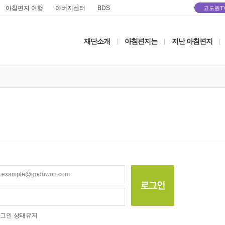
아침편지 여행
아버지센터
BDS
고도원T
재단소개
아침편지는
지난 아침편지
|
|
|
그인 상태유지