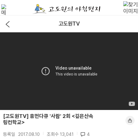
고도원TV
[고도원TV] 휴먼다큐 '사람' 2회 <깊은산속
링컨학교>
등록일
2017.08.10
|
조회수
13,041
|
4