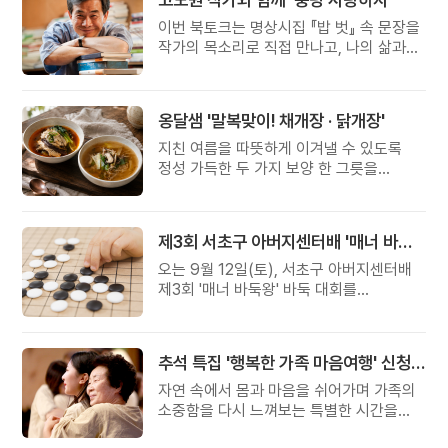
이번 북토크는 명상시집 『밥 벗』 속 문장을
작가의 목소리로 직접 만나고, 나의 삶과
관계를 잠시 돌아보는 시간입니다.
옹달샘 '말복맞이! 채개장 · 닭개장'
지친 여름을 따뜻하게 이겨낼 수 있도록
정성 가득한 두 가지 보양 한 그릇을
준비했습니다.
제3회 서초구 아버지센터배 '매너 바둑왕' 대회
오는 9월 12일(토), 서초구 아버지센터배
제3회 '매너 바둑왕' 바둑 대회를
개최합니다.
추석 특집 '행복한 가족 마음여행' 신청 안내
자연 속에서 몸과 마음을 쉬어가며 가족의
소중함을 다시 느껴보는 특별한 시간을
준비해 보세요.