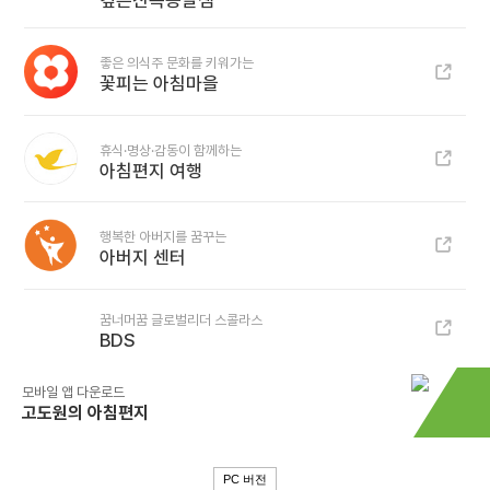
깊은산속옹달샘
좋은 의식주 문화를 키워가는
꽃피는 아침마을
휴식·명상·감동이 함께하는
아침편지 여행
행복한 아버지를 꿈꾸는
아버지 센터
꿈너머꿈 글로벌리더 스콜라스
BDS
모바일 앱 다운로드
고도원의 아침편지
PC 버전