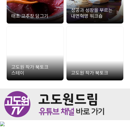
성공과 성장을 부르는
태초 고추장 담그기
내면혁명 워크숍
고도원 작가 북토크
스테이
고도원 작가 북토크