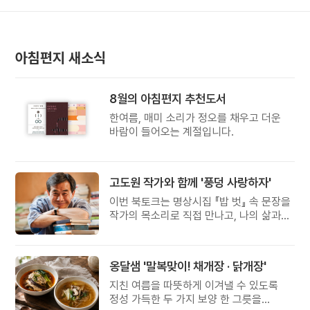
아침편지 새소식
8월의 아침편지 추천도서
한여름, 매미 소리가 정오를 채우고 더운
바람이 들어오는 계절입니다.
고도원 작가와 함께 '풍덩 사랑하자'
이번 북토크는 명상시집 『밥 벗』 속 문장을
작가의 목소리로 직접 만나고, 나의 삶과
관계를 잠시 돌아보는 시간입니다.
옹달샘 '말복맞이! 채개장 · 닭개장'
지친 여름을 따뜻하게 이겨낼 수 있도록
정성 가득한 두 가지 보양 한 그릇을