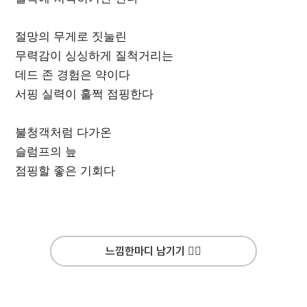
절망의 무게로 짓눌린
무력감이 싱싱하게 질척거리는
데드 존 경험은 약이다
서핑 실력이 훌쩍 점핑한다
불청객처럼 다가온
슬럼프의 늪
점핑할 좋은 기회다
느낌한마디 남기기 ✍🏻