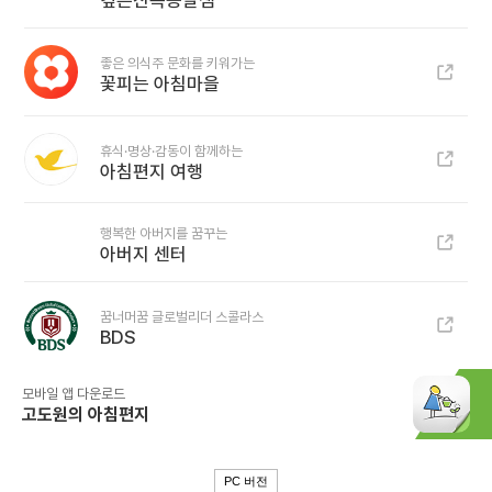
깊은산속옹달샘
좋은 의식주 문화를 키워가는
꽃피는 아침마을
휴식·명상·감동이 함께하는
아침편지 여행
행복한 아버지를 꿈꾸는
아버지 센터
꿈너머꿈 글로벌리더 스콜라스
BDS
모바일 앱 다운로드
고도원의 아침편지
PC 버전