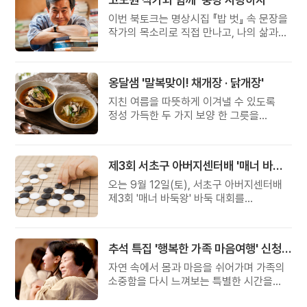
이번 북토크는 명상시집 『밥 벗』 속 문장을
작가의 목소리로 직접 만나고, 나의 삶과
관계를 잠시 돌아보는 시간입니다.
옹달샘 '말복맞이! 채개장 · 닭개장'
지친 여름을 따뜻하게 이겨낼 수 있도록
정성 가득한 두 가지 보양 한 그릇을
준비했습니다.
제3회 서초구 아버지센터배 '매너 바둑왕' 대회
오는 9월 12일(토), 서초구 아버지센터배
제3회 '매너 바둑왕' 바둑 대회를
개최합니다.
추석 특집 '행복한 가족 마음여행' 신청 안내
자연 속에서 몸과 마음을 쉬어가며 가족의
소중함을 다시 느껴보는 특별한 시간을
준비해 보세요.