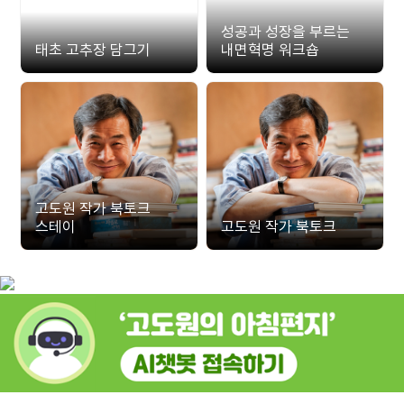
성공과 성장을 부르는
태초 고추장 담그기
내면혁명 워크숍
고도원 작가 북토크
스테이
고도원 작가 북토크