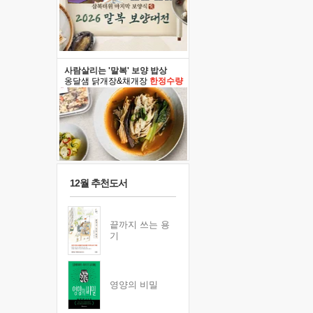
사람살리는 '말복' 보양 밥상
옹달샘 닭개장&채개장
한정수량
12월 추천도서
끝까지 쓰는 용
기
영양의 비밀