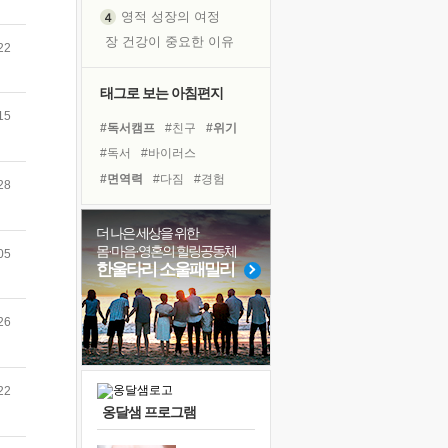
영적 성장의 여정
장 건강이 중요한 이유
22
신의 음성을 듣는다
흙이 된 몸으로 출근하는 여자
태그로 보는 아침편지
극과 극의 양 끝단
15
#독서캠프
#친구
#위기
내가 '나다움'을 찾는 길
#독서
#바이러스
피해 갈 수 없는 사건들
#면역력
#다짐
#경험
28
처음 손을 잡았던 날
#건강
#희망
#사람
#삶
꿈이 실제가 되는 것
#선택
#극복
#링컨학교
더 나은 세상을 위한
'말 타는 법'을 먼저
몸·마음·영혼의 힐링공동체
05
#나눔
#계획
#명상
졸업식 사진을 보며
한울타리 소울패밀리
#아이들
#유튜브
극심한 변비, 어깨결림, 수면 장애
#비전캠프
#도움
#힐링
아픈 아버지를 위한 공간 설계
26
#리더
슬럼프
보고 싶은 어머니
22
유년 시절의 부산 영도 바다
옹달샘 프로그램
못된 꼰대들