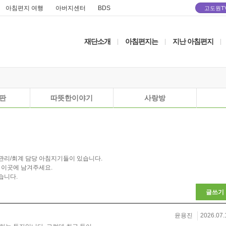
아침편지 여행
아버지센터
BDS
고도원T
재단소개
아침편지는
지난 아침편지
|
|
|
판
따뜻한이야기
사랑방
관리/회계 담당 아침지기들이 있습니다.
 이곳에 남겨주세요.
습니다.
글쓰기
윤용진
2026.07.