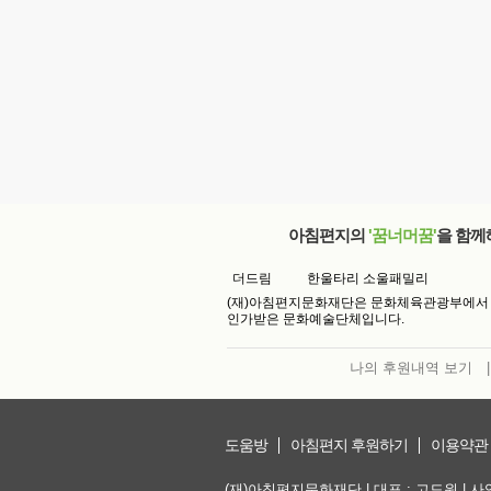
아침편지의
'꿈너머꿈'
을 함께
더드림
한울타리 소울패밀리
(재)아침편지문화재단은 문화체육관광부에서
인가받은 문화예술단체입니다.
나의 후원내역 보기
|
도움방
아침편지 후원하기
이용약관
(재)아침편지문화재단 | 대표 : 고도원 | 사업자