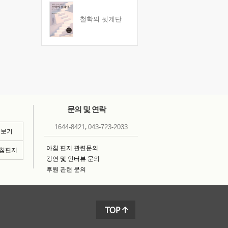
철학의 뒷계단
문의 및 연락
,
1644-8421
043-723-2033
 보기
아침 편지 관련문의
아침편지
강연 및 인터뷰 문의
후원 관련 문의