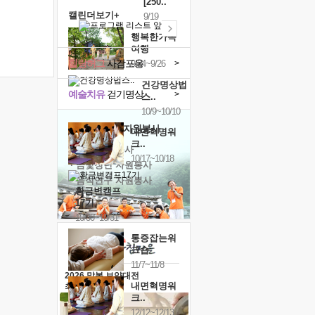
[250..
캘린더보기+
9/19
행복한가족
여행
힐링허그
사감포옹
>
9/24~9/26
건강명상법
예술치유
걷기명상
>
스..
10/9~10/10
'옹달샘의 꽃'
자원봉사
내면혁명워
크..
· 청년 자원봉사
10/17~10/18
· 금빛청년 자원봉사
· 음식연구 자원봉사
황금변캠프
17기
10/30~10/31
통증잡는워
크숍
11/7~11/8
2026 말복 보양대전
내면혁명워
최대
74%할인
크..
12/12~12/13