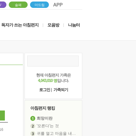
V
솔패
더드림
독자가 쓰는 아침편지
모음방
나눔터
|
|
현재 아침편지 가족은
4,043,010 명
입니다.
로그인
|
가족되기
아침편지 랭킹
희망이란
'모른다'는 것
16
귀를 열고 마음을 내어주고