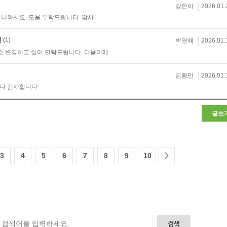
강은아
2026.01.
나와서요. 도움 부탁드립니다. 감사..
경
(1)
박영해
2026.01.
주소 변경하고 싶어 연락드립니다. 다음이메..
김황민
2026.01.
니다 감사합니다
글쓰
3
4
5
6
7
8
9
10