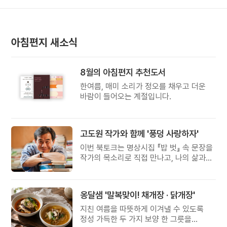
아침편지 새소식
8월의 아침편지 추천도서
한여름, 매미 소리가 정오를 채우고 더운
바람이 들어오는 계절입니다.
고도원 작가와 함께 '풍덩 사랑하자'
이번 북토크는 명상시집 『밥 벗』 속 문장을
작가의 목소리로 직접 만나고, 나의 삶과
관계를 잠시 돌아보는 시간입니다.
옹달샘 '말복맞이! 채개장 · 닭개장'
지친 여름을 따뜻하게 이겨낼 수 있도록
정성 가득한 두 가지 보양 한 그릇을