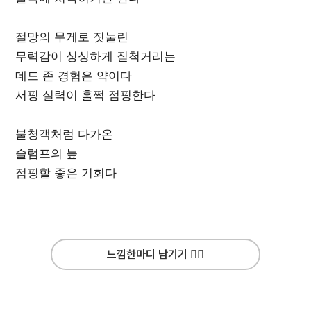
절망의 무게로 짓눌린
무력감이 싱싱하게 질척거리는
데드 존 경험은 약이다
서핑 실력이 훌쩍 점핑한다
불청객처럼 다가온
슬럼프의 늪
점핑할 좋은 기회다
느낌한마디 남기기 ✍🏻