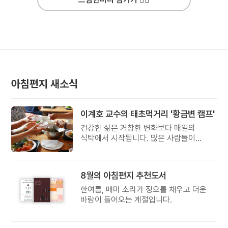
아침편지 새소식
이계호 교수의 태초먹거리 '황금변 캠프'
건강한 삶은 거창한 변화보다 매일의
식탁에서 시작됩니다. 많은 사람들이
건강을 위해 새로운 방법을 찾지만, 건강한
생활은 작은 습관에서 시작됩니다.
유퀴즈에서 많은 관심을 받은 이계호
8월의 아침편지 추천도서
교수와 함께하는 태초먹거리 황금변 캠프
한여름, 매미 소리가 정오를 채우고 더운
바람이 들어오는 계절입니다.