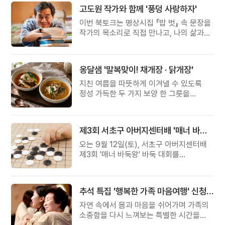
고도원 작가와 함께 '풍덩 사랑하자'
이번 북토크는 명상시집 『밥 벗』 속 문장을
작가의 목소리로 직접 만나고, 나의 삶과
관계를 잠시 돌아보는 시간입니다.
옹달샘 '말복맞이! 채개장 · 닭개장'
지친 여름을 따뜻하게 이겨낼 수 있도록
정성 가득한 두 가지 보양 한 그릇을
준비했습니다.
제3회 서초구 아버지센터배 '매너 바둑왕' 대회
오는 9월 12일(토), 서초구 아버지센터배
제3회 '매너 바둑왕' 바둑 대회를
개최합니다.
추석 특집 '행복한 가족 마음여행' 신청 안내
자연 속에서 몸과 마음을 쉬어가며 가족의
소중함을 다시 느껴보는 특별한 시간을