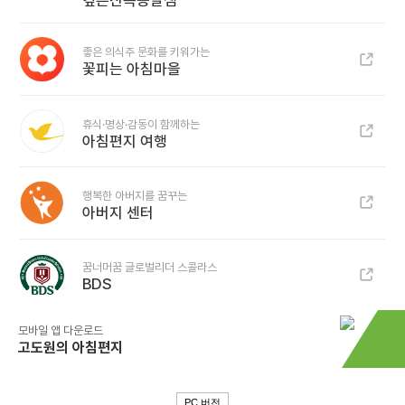
깊은산속옹달샘
좋은 의식주 문화를 키워가는
꽃피는 아침마을
휴식·명상·감동이 함께하는
아침편지 여행
행복한 아버지를 꿈꾸는
아버지 센터
꿈너머꿈 글로벌리더 스콜라스
BDS
모바일 앱 다운로드
고도원의 아침편지
PC 버전