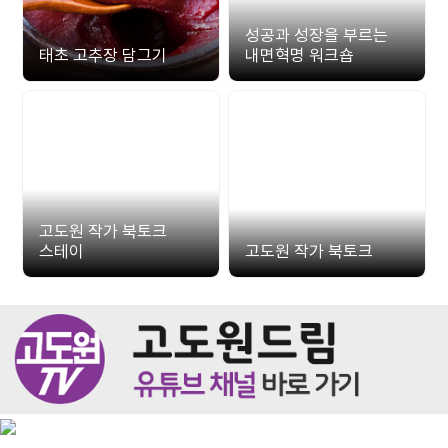
성공과 성장을 부르는
태초 고추장 담그기
내면혁명 워크숍
고도원 작가 북토크
스테이
고도원 작가 북토크