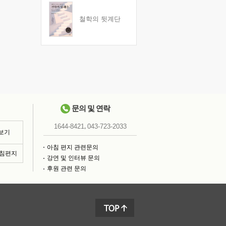
철학의 뒷계단
문의 및 연락
,
1644-8421
043-723-2033
 보기
아침 편지 관련문의
아침편지
강연 및 인터뷰 문의
후원 관련 문의