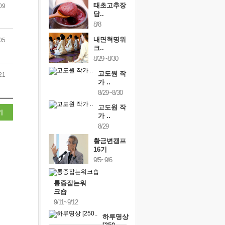
태초고추장
09
담..
8/8
내면혁명워
05
크..
8/29~8/30
고도원 작
21
가 ..
8/29~8/30
고도원 작
기
가 ..
8/29
황금변캠프
16기
9/5~9/6
통증잡는워
크숍
9/11~9/12
하루명상