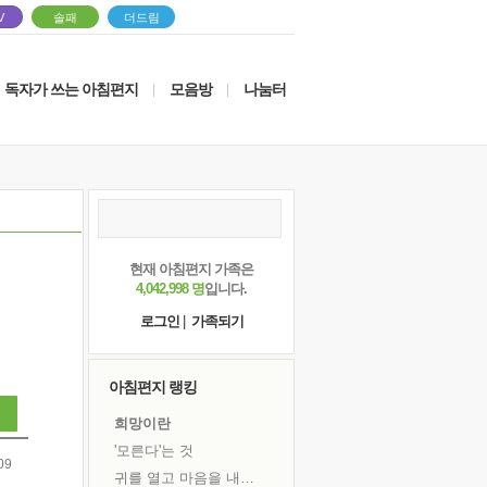
V
솔패
더드림
독자가 쓰는 아침편지
모음방
나눔터
|
|
현재 아침편지 가족은
4,042,998 명
입니다.
로그인
|
가족되기
아침편지 랭킹
희망이란
'모른다'는 것
09
귀를 열고 마음을 내어주고