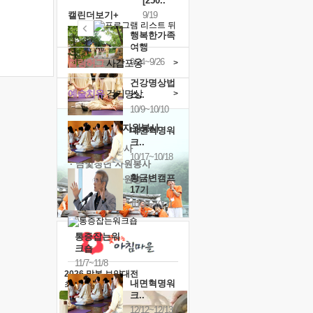
[250..
캘린더보기+
9/19
행복한가족
여행
9/24~9/26
힐링허그
사감포옹
>
건강명상법
예술치유
걷기명상
>
스..
10/9~10/10
'옹달샘의 꽃'
자원봉사
내면혁명워
크..
· 청년 자원봉사
10/17~10/18
· 금빛청년 자원봉사
황금변캠프
· 음식연구 자원봉사
17기
10/30~10/31
통증잡는워
크숍
11/7~11/8
2026 말복 보양대전
내면혁명워
최대
74%할인
크..
12/12~12/13