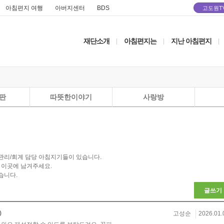
아침편지 여행
아버지센터
BDS
고도원T
재단소개
아침편지는
지난 아침편지
|
|
|
판
따뜻한이야기
사랑방
관리/회계 담당 아침지기들이 있습니다.
 이곳에 남겨주세요.
습니다.
글쓰기
)
고성순
2026.01.