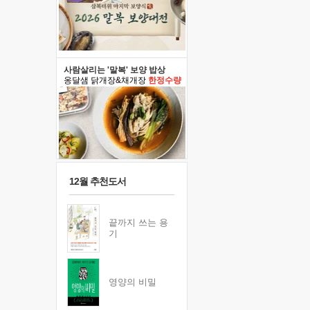
사람살리는 '말복' 보양 밥상
옹달샘 닭개장&채개장
한정수량
12월 추천도서
끝까지 쓰는 용
기
영양의 비밀