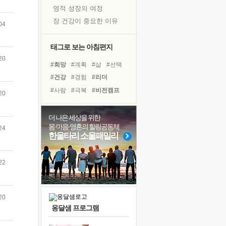
영적 성장의 여정
장 건강이 중요한 이유
04
신의 음성을 듣는다
흙이 된 몸으로 출근하는 여자
태그로 보는 아침편지
극과 극의 양 끝단
20
#희망
#계획
#삶
#선택
내가 '나다움'을 찾는 길
#건강
#경험
#리더
피해 갈 수 없는 사건들
#사람
#극복
#비전캠프
20
처음 손을 잡았던 날
#면역력
#친구
#힐링
꿈이 실제가 되는 것
#독서
#도움
#나눔
더 나은 세상을 위한
'말 타는 법'을 먼저
몸·마음·영혼의 힐링공동체
24
#독서캠프
#아이들
졸업식 사진을 보며
한울타리 소울패밀리
#위기
#다짐
#링컨학교
아픈 아버지를 위한 공간 설계
#유튜브
#명상
극심한 변비, 어깨결림, 수면 장애
22
#바이러스
보고 싶은 어머니
유년 시절의 부산 영도 바다
20
못된 꼰대들
옹달샘 프로그램
거울 속의 나