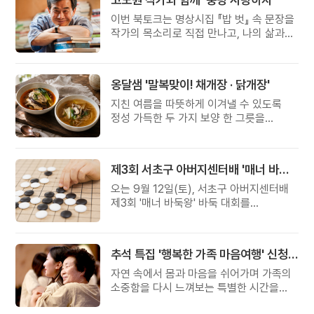
이번 북토크는 명상시집 『밥 벗』 속 문장을
작가의 목소리로 직접 만나고, 나의 삶과
관계를 잠시 돌아보는 시간입니다.
옹달샘 '말복맞이! 채개장 · 닭개장'
지친 여름을 따뜻하게 이겨낼 수 있도록
정성 가득한 두 가지 보양 한 그릇을
준비했습니다.
제3회 서초구 아버지센터배 '매너 바둑왕' 대회
오는 9월 12일(토), 서초구 아버지센터배
제3회 '매너 바둑왕' 바둑 대회를
개최합니다.
추석 특집 '행복한 가족 마음여행' 신청 안내
자연 속에서 몸과 마음을 쉬어가며 가족의
소중함을 다시 느껴보는 특별한 시간을
준비해 보세요.